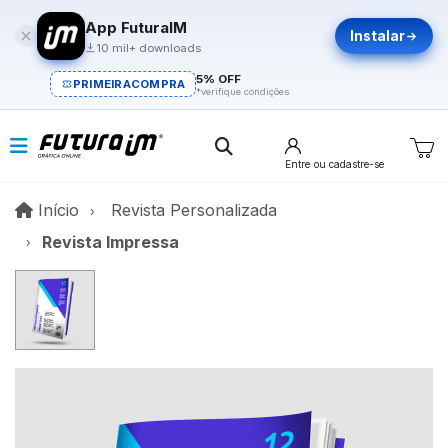
App FuturaIM
Instalar
10 mil+ downloads
5% OFF
PRIMEIRACOMPRA
*verifique condições
Entre
ou cadastre-se
Início
Início
Revista Personalizada
Revista Impressa