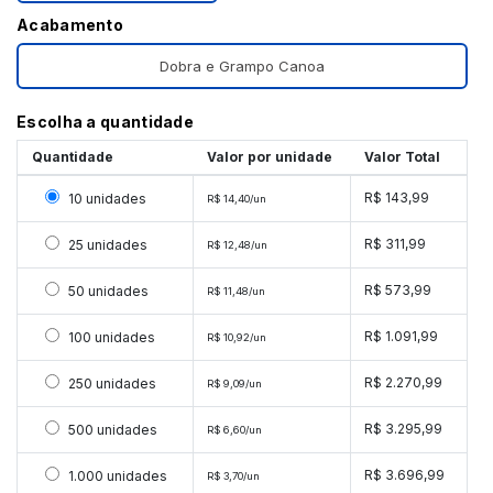
Acabamento
Dobra e Grampo Canoa
Escolha a quantidade
Quantidade
Valor por unidade
Valor Total
Selecionar 10 unidades
R$ 143,99
10 unidades
R$ 14,40/un
Selecionar 25 unidades
R$ 311,99
25 unidades
R$ 12,48/un
Selecionar 50 unidades
R$ 573,99
50 unidades
R$ 11,48/un
Selecionar 100 unidades
R$ 1.091,99
100 unidades
R$ 10,92/un
Selecionar 250 unidades
R$ 2.270,99
250 unidades
R$ 9,09/un
Selecionar 500 unidades
R$ 3.295,99
500 unidades
R$ 6,60/un
Selecionar 1000 unidades
R$ 3.696,99
1.000 unidades
R$ 3,70/un