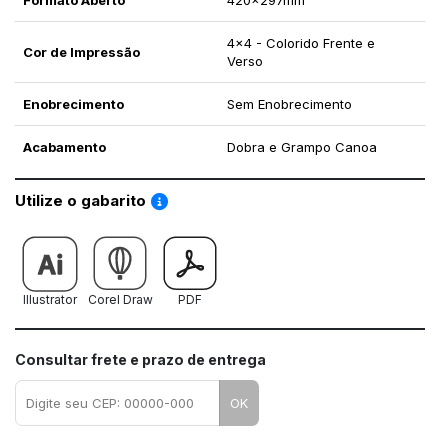
Formato Aberto
420x297mm
4x4 - Colorido Frente e
Cor de Impressão
Verso
Enobrecimento
Sem Enobrecimento
Acabamento
Dobra e Grampo Canoa
Saiba como utilizar os nossos gabaritos
Utilize o gabarito
Illustrator
Corel Draw
PDF
Consultar frete e prazo de entrega
OK