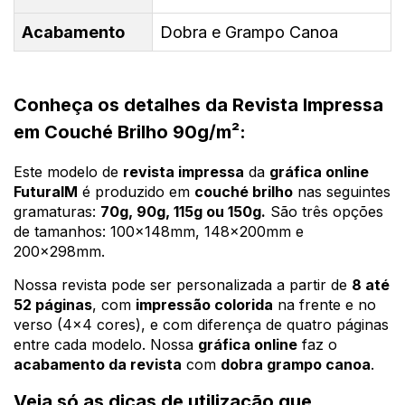
Acabamento
Dobra e Grampo Canoa
Conheça os detalhes da Revista Impressa
em Couché Brilho 90g/m²:
Este modelo de
revista impressa
da
gráfica online
FuturaIM
é produzido em
couché brilho
nas seguintes
gramaturas:
70g, 90g, 115g ou 150g.
São três opções
de tamanhos: 100x148mm, 148x200mm e
200x298mm.
Nossa revista pode ser personalizada a partir de
8 até
52 páginas
, com
impressão colorida
na frente e no
verso (4x4 cores), e com diferença de quatro páginas
entre cada modelo. Nossa
gráfica online
faz o
acabamento da revista
com
dobra grampo canoa
.
Veja só as dicas de utilização que