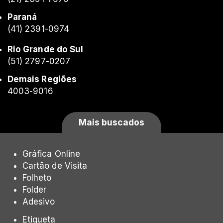
Paraná
(41) 2391-0974
Rio Grande do Sul
(51) 2797-0207
Demais Regiões
4003-9016
Mais buscados
Gráfica Online
Cartão de Visita
Folheto
Folder
Adesivo
Etiqueta