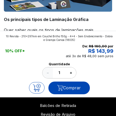
Os principais tipos de Laminação Gráfica
Quer saber quais os tipos de laminações mais
10 Revista - 210x297mm em Couché Brilho 150g - 4x4 - Sem Enobrecimento - Dobra
aplicados nos impressos da gráfica FuturaIM? Então,
e Grampo Canoa
(18035)
continue a leitura que vamos revelar para você!
De:
R$ 160,00
por
R$ 143,99
10% OFF*
até 3x de R$ 48,00 sem juros
Ver todos os posts
Quantidade
−
+
Comprar
Balcões de Retirada
Revisão de Arquivo