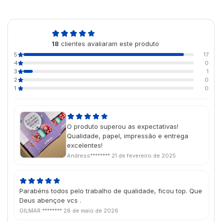
4,9
18
clientes avaliaram este produto
de 5
5
17
4
0
3
1
2
0
1
0
O produto superou as expectativas!
Qualidade, papel, impressão e entrega
excelentes!
Andress********
21 de fevereiro de 2025
Parabéns todos pelo trabalho de qualidade, ficou top. Que
Deus abençoe vcs .
GILMAR ********
28 de maio de 2026