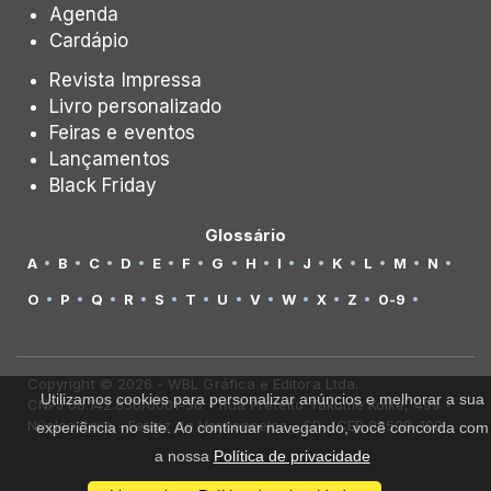
Agenda
Cardápio
Revista Impressa
Livro personalizado
Feiras e eventos
Lançamentos
Black Friday
Glossário
A
B
C
D
E
F
G
H
I
J
K
L
M
N
O
P
Q
R
S
T
U
V
W
X
Z
0-9
Copyright © 2026 - WBL Gráfica e Editora Ltda.
Utilizamos cookies para personalizar anúncios e melhorar a sua
CNPJ 08.142.850/0001-36 - Rua Prefeito Takume Koike, 499 -
Núcleo Itaim - Ferraz de Vasconcelos - SP - CEP 08538-100
experiência no site. Ao continuar navegando, você concorda com
a nossa
Política de privacidade