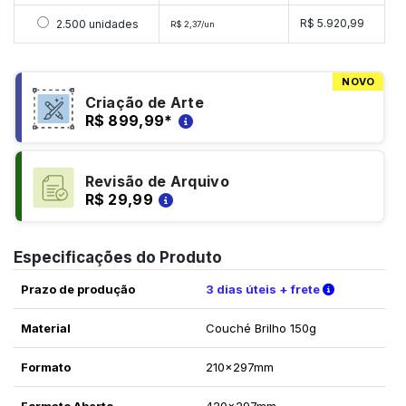
Selecionar 2500 unidades
R$ 5.920,99
2.500 unidades
R$ 2,37/un
NOVO
Criação de Arte
R$ 899,99
*
Revisão de Arquivo
R$ 29,99
Especificações do Produto
Verifique a
Prazo de produção
3 dias úteis + frete
Material
Couché Brilho 150g
Formato
210x297mm