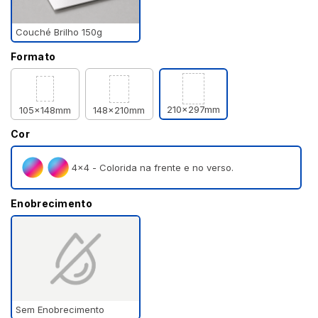
Couché Brilho 150g
Formato
210x297mm
105x148mm
148x210mm
Cor
4×4 - Colorida na frente e no verso.
Enobrecimento
Sem Enobrecimento