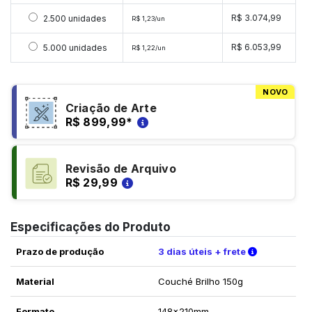
Selecionar 2500 unidades
R$ 3.074,99
2.500 unidades
R$ 1,23/un
Selecionar 5000 unidades
R$ 6.053,99
5.000 unidades
R$ 1,22/un
NOVO
Criação de Arte
R$ 899,99
*
Revisão de Arquivo
R$ 29,99
Especificações do Produto
Verifique a
Prazo de produção
3 dias úteis + frete
Material
Couché Brilho 150g
Formato
148x210mm