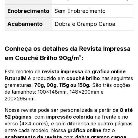
Enobrecimento
Sem Enobrecimento
Acabamento
Dobra e Grampo Canoa
Conheça os detalhes da Revista Impressa
em Couché Brilho 90g/m²:
Este modelo de
revista impressa
da
gráfica online
FuturaIM
é produzido em
couché brilho
nas seguintes
gramaturas:
70g, 90g, 115g ou 150g.
São três opções
de tamanhos: 100x148mm, 148x200mm e
200x298mm.
Nossa revista pode ser personalizada a partir de
8 até
52 páginas
, com
impressão colorida
na frente e no
verso (4x4 cores), e com diferença de quatro páginas
entre cada modelo. Nossa
gráfica online
faz o
acabamento da revista
com
dobra grampo canoa
.