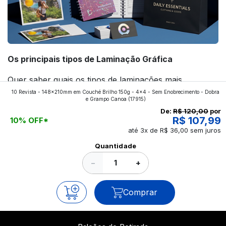
Os principais tipos de Laminação Gráfica
Quer saber quais os tipos de laminações mais
10 Revista - 148x210mm em Couché Brilho 150g - 4x4 - Sem Enobrecimento - Dobra
aplicados nos impressos da gráfica FuturaIM? Então,
e Grampo Canoa
(17915)
continue a leitura que vamos revelar para você!
De:
R$ 120,00
por
R$ 107,99
10% OFF*
até 3x de R$ 36,00 sem juros
Ver todos os posts
Quantidade
−
+
Comprar