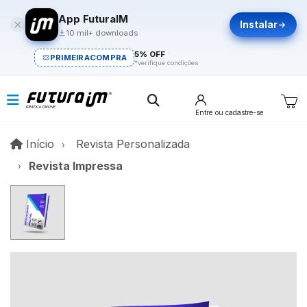
App FuturaIM
Instalar
10 mil+ downloads
5% OFF
PRIMEIRACOMPRA
*verifique condições
Entre
ou cadastre-se
Início
Início
Revista Personalizada
Revista Impressa