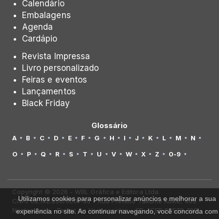
Calendário
Embalagens
Agenda
Cardápio
Revista Impressa
Livro personalizado
Feiras e eventos
Lançamentos
Black Friday
Glossário
A
B
C
D
E
F
G
H
I
J
K
L
M
N
O
P
Q
R
S
T
U
V
W
X
Z
0-9
Copyright © 2026 - WBL Gráfica e Editora Ltda.
Utilizamos cookies para personalizar anúncios e melhorar a sua
CNPJ 08.142.850/0001-36 - Rua Prefeito Takume Koike, 499 -
Núcleo Itaim - Ferraz de Vasconcelos - SP - CEP 08538-100
experiência no site. Ao continuar navegando, você concorda com