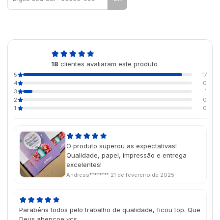
4,9
18
clientes avaliaram este produto
de 5
5
17
4
0
3
1
2
0
1
0
O produto superou as expectativas!
Qualidade, papel, impressão e entrega
excelentes!
Andress********
21 de fevereiro de 2025
Parabéns todos pelo trabalho de qualidade, ficou top. Que
Deus abençoe vcs .