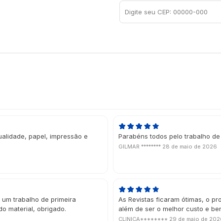
ualidade, papel, impressão e
Parabéns todos pelo trabalho de
GILMAR ********
28 de maio de 2026
 um trabalho de primeira
As Revistas ficaram ótimas, o pr
do material, obrigado.
além de ser o melhor custo e be
CLINICA********
29 de maio de 202