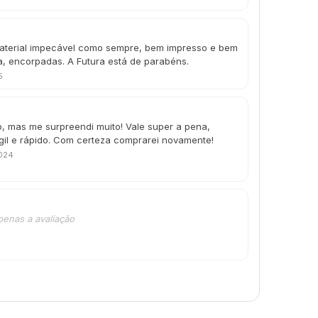
aterial impecável como sempre, bem impresso e bem
a, encorpadas. A Futura está de parabéns.
5
o, mas me surpreendi muito! Vale super a pena,
gil e rápido. Com certeza comprarei novamente!
2024
penas a avaliação