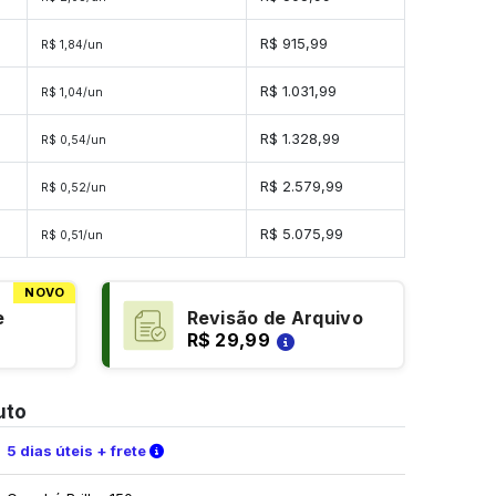
s
R$ 915,99
R$ 1,84/un
es
R$ 1.031,99
R$ 1,04/un
es
R$ 1.328,99
R$ 0,54/un
es
R$ 2.579,99
R$ 0,52/un
des
R$ 5.075,99
R$ 0,51/un
NOVO
e
Revisão de Arquivo
R$ 29,99
uto
Verifique as condições de entrega
5 dias úteis + frete