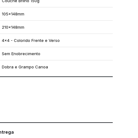
Couché Brilho 150g
105x148mm
210x148mm
4x4 - Colorido Frente e Verso
Sem Enobrecimento
Dobra e Grampo Canoa
mo utilizar os nossos gabaritos
entrega