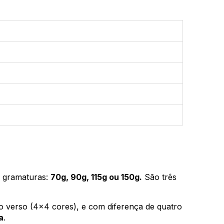
s gramaturas:
70g, 90g, 115g ou 150g.
São três
o verso (4x4 cores), e com diferença de quatro
a
.