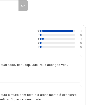
OK
5
17
4
0
3
1
2
0
1
0
 qualidade, ficou top. Que Deus abençoe vcs .
oduto é muito bem feito e o atendimento é excelente,
nefício. Super recomendado.
6