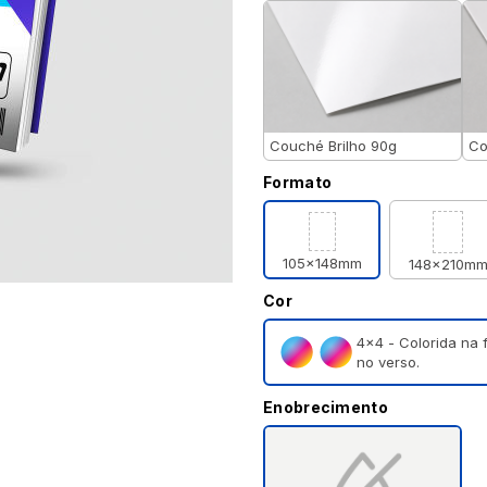
Couché Brilho 90g
Co
Formato
105x148mm
148x210m
Cor
4×4 - Colorida na 
no verso.
Enobrecimento