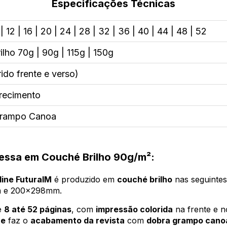
Especificações Técnicas
 12 | 16 | 20 | 24 | 28 | 32 | 36 | 40 | 44 | 48 | 52
lho 70g | 90g | 115g | 150g
ido frente e verso)
recimento
Grampo Canoa
ressa em Couché Brilho 90g/m²:
line FuturaIM
é produzido em
couché brilho
nas seguinte
m e 200x298mm.
de
8 até 52 páginas
, com
impressão colorida
na frente e n
ne
faz o
acabamento da revista
com
dobra grampo cano