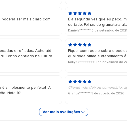
e poderia ser mais claro com
É a segunda vez que eu peço, m
cortado. Folhas de gramatura alt
Daniela********
5 de setembro de 202
mpeadas e refiladas. Acho até
Fiquei com receio sobre o pedid
di. Tenho confiado na Futura
qualidade ótima e atendimento á
Kelly G********
1 de novembro de 
e é simplesmente perfeito! A
Cliente não deixou comentário, a
ão. Nota 10!
Grafica********
3 de agosto de 2026
Ver mais avaliações