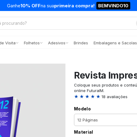
Ganhe
10% OFF
na sua
primeira compra!
BEMVINDO10
e Visita
Folhetos
Adesivos
Brindes
Embalagens e Sacolas
Revista Impre
Coloque seus produtos e conteú
online FuturaIM.
★ ★ ★ ★ ★
18 avaliações
Modelo
Material