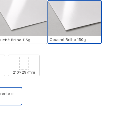
Couché Brilho 150g
uché Brilho 115g
m
210x297mm
frente e