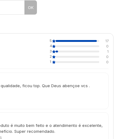
OK
5
17
4
0
3
1
2
0
1
0
 qualidade, ficou top. Que Deus abençoe vcs .
oduto é muito bem feito e o atendimento é excelente,
nefício. Super recomendado.
6