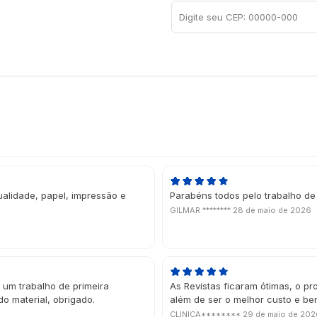
ualidade, papel, impressão e
Parabéns todos pelo trabalho de
GILMAR ********
28 de maio de 2026
 um trabalho de primeira
As Revistas ficaram ótimas, o pr
do material, obrigado.
além de ser o melhor custo e be
CLINICA********
29 de maio de 202