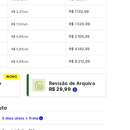
s
R$ 1.132,99
R$ 2,27/un
es
R$ 1.520,99
R$ 1,53/un
es
R$ 2.104,99
R$ 0,85/un
es
R$ 4.140,99
R$ 0,83/un
des
R$ 8.212,99
R$ 0,83/un
NOVO
e
Revisão de Arquivo
R$ 29,99
uto
Verifique as condições de entrega
3 dias úteis + frete