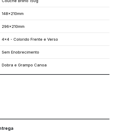
Couché Brilho 150g
148x210mm
296x210mm
4x4 - Colorido Frente e Verso
Sem Enobrecimento
Dobra e Grampo Canoa
mo utilizar os nossos gabaritos
entrega