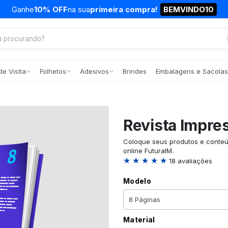
Ganhe
10% OFF
na sua
primeira compra!
BEMVINDO10
e Visita
Folhetos
Adesivos
Brindes
Embalagens e Sacolas
Revista Impre
Coloque seus produtos e conteú
online FuturaIM.
★ ★ ★ ★ ★
18 avaliações
Modelo
Material