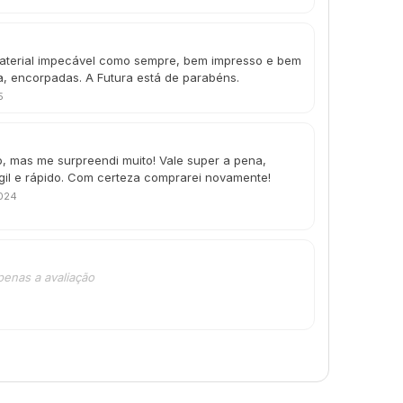
aterial impecável como sempre, bem impresso e bem
a, encorpadas. A Futura está de parabéns.
5
o, mas me surpreendi muito! Vale super a pena,
gil e rápido. Com certeza comprarei novamente!
2024
penas a avaliação