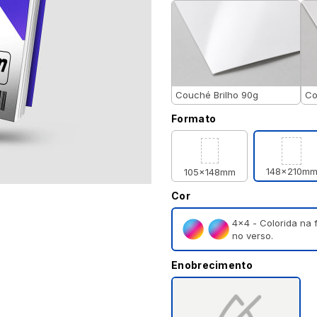
Couché Brilho 90g
Co
Formato
148x210m
105x148mm
Cor
4×4 - Colorida na 
no verso.
Enobrecimento