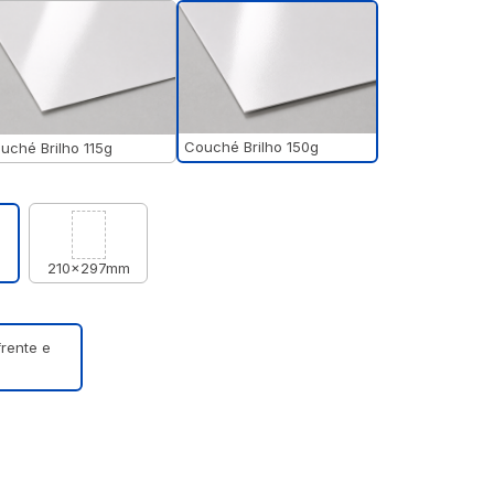
Couché Brilho 150g
uché Brilho 115g
m
210x297mm
frente e