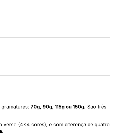
s gramaturas:
70g, 90g, 115g ou 150g.
São três
o verso (4x4 cores), e com diferença de quatro
a
.