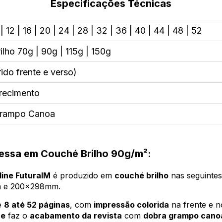
Especificações Técnicas
 12 | 16 | 20 | 24 | 28 | 32 | 36 | 40 | 44 | 48 | 52
lho 70g | 90g | 115g | 150g
ido frente e verso)
recimento
Grampo Canoa
ressa em Couché Brilho 90g/m²:
line FuturaIM
é produzido em
couché brilho
nas seguinte
m e 200x298mm.
de
8 até 52 páginas
, com
impressão colorida
na frente e n
ne
faz o
acabamento da revista
com
dobra grampo cano