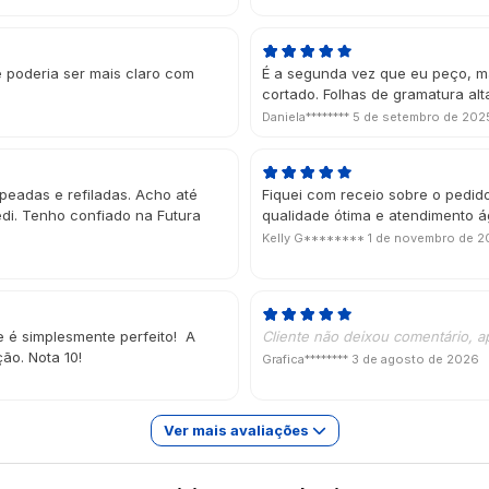
e poderia ser mais claro com
É a segunda vez que eu peço, m
cortado. Folhas de gramatura alt
Daniela********
5 de setembro de 202
mpeadas e refiladas. Acho até
Fiquei com receio sobre o pedid
di. Tenho confiado na Futura
qualidade ótima e atendimento á
Kelly G********
1 de novembro de 
e é simplesmente perfeito! A
Cliente não deixou comentário, a
ão. Nota 10!
Grafica********
3 de agosto de 2026
Ver mais avaliações