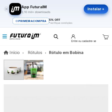
App FuturaIM
Instalar
10 mil+ downloads
5% OFF
PRIMEIRACOMPRA
*verifique condições
Entre
ou cadastre-se
Início
Início
Rótulos
Rótulo em Bobina