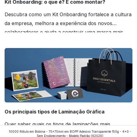
Kit Onboarding: o que é? E como montar?
Descubra como um Kit Onboarding fortalece a cultura
da empresa, melhora a experiência dos novos
colaboradores e ajuda a construir uma marca mais
forte! Confira!
Os principais tipos de Laminação Gráfica
Quer saber quais os tipos de laminações mais
10000 Rótulo em Bobina - 75x75mm em BOPP Adesivo Transparente 150g - 4x0 -
aplicados nos impressos da gráfica FuturaIM? Então,
Sem Enobrecimento - Modelo Padrão
(62026)