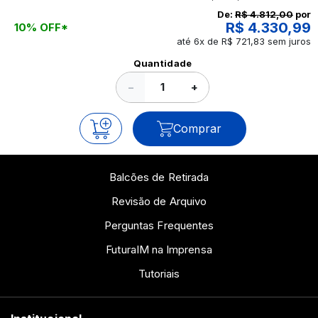
continue a leitura que vamos revelar para você!
De:
R$ 4.812,00
por
R$ 4.330,99
10% OFF*
até 6x de R$ 721,83 sem juros
Ver todos os posts
Quantidade
−
+
Comprar
Balcões de Retirada
Revisão de Arquivo
Perguntas Frequentes
FuturaIM na Imprensa
Tutoriais