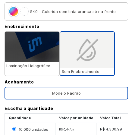
5×0 - Colorida com tinta branca só na frente.
Enobrecimento
Laminação Holográfica
Sem Enobrecimento
Acabamento
Modelo Padrão
Escolha a quantidade
Quantidade
Valor por unidade
Valor Total
Selecionar 10000 unidades
R$ 4.330,99
10.000 unidades
R$ 0,44/un