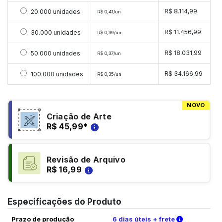
Selecionar 20000 unidades
R$ 8.114,99
20.000 unidades
R$ 0,41/un
Selecionar 30000 unidades
R$ 11.456,99
30.000 unidades
R$ 0,39/un
Selecionar 50000 unidades
R$ 18.031,99
50.000 unidades
R$ 0,37/un
Selecionar 100000 unidades
R$ 34.166,99
100.000 unidades
R$ 0,35/un
NOVO
Criação de Arte
R$ 45,99
*
Revisão de Arquivo
R$ 16,99
Especificações do Produto
Verifique a
Prazo de produção
6 dias úteis + frete