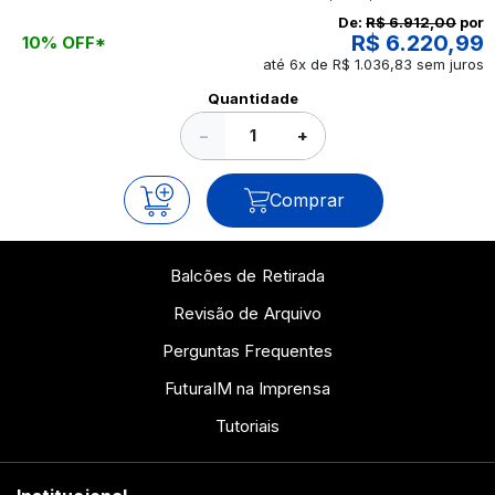
continue a leitura que vamos revelar para você!
De:
R$ 6.912,00
por
R$ 6.220,99
10% OFF*
até 6x de R$ 1.036,83 sem juros
Ver todos os posts
Quantidade
−
+
Comprar
Balcões de Retirada
Revisão de Arquivo
Perguntas Frequentes
FuturaIM na Imprensa
Tutoriais