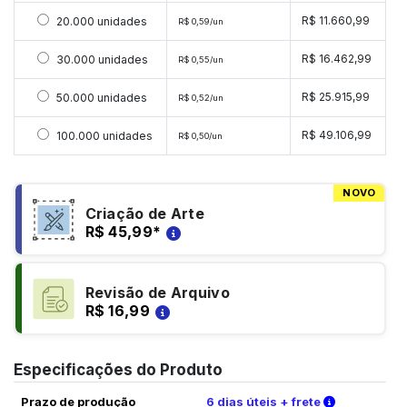
Selecionar 20000 unidades
R$ 11.660,99
20.000 unidades
R$ 0,59/un
Selecionar 30000 unidades
R$ 16.462,99
30.000 unidades
R$ 0,55/un
Selecionar 50000 unidades
R$ 25.915,99
50.000 unidades
R$ 0,52/un
Selecionar 100000 unidades
R$ 49.106,99
100.000 unidades
R$ 0,50/un
NOVO
Criação de Arte
R$ 45,99
*
Revisão de Arquivo
R$ 16,99
Especificações do Produto
Verifique a
Prazo de produção
6 dias úteis + frete