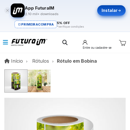
App FuturaIM
Instalar
10 mil+ downloads
5% OFF
PRIMEIRACOMPRA
*verifique condições
Entre
ou cadastre-se
Início
Início
Rótulos
Rótulo em Bobina