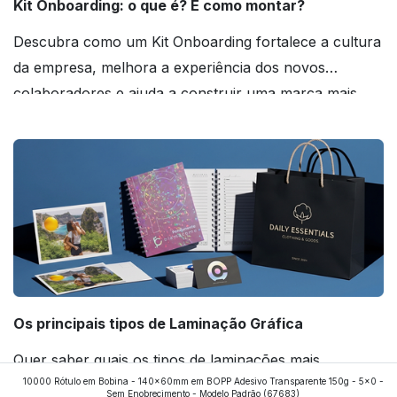
Kit Onboarding: o que é? E como montar?
Descubra como um Kit Onboarding fortalece a cultura
da empresa, melhora a experiência dos novos
colaboradores e ajuda a construir uma marca mais
forte! Confira!
Os principais tipos de Laminação Gráfica
Quer saber quais os tipos de laminações mais
10000 Rótulo em Bobina - 140x60mm em BOPP Adesivo Transparente 150g - 5x0 -
aplicados nos impressos da gráfica FuturaIM? Então,
Sem Enobrecimento - Modelo Padrão
(67683)