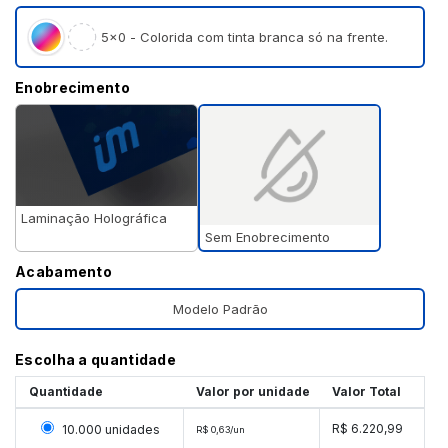
5×0 - Colorida com tinta branca só na frente.
Enobrecimento
Laminação Holográfica
Sem Enobrecimento
Acabamento
Modelo Padrão
Escolha a quantidade
Quantidade
Valor por unidade
Valor Total
Selecionar 10000 unidades
R$ 6.220,99
10.000 unidades
R$ 0,63/un