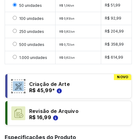
Selecionar 50 unidades
R$ 51,99
50 unidades
R$ 1,04/un
Selecionar 100 unidades
R$ 92,99
100 unidades
R$ 0,93/un
Selecionar 250 unidades
R$ 204,99
250 unidades
R$ 0,82/un
Selecionar 500 unidades
R$ 358,99
500 unidades
R$ 0,72/un
Selecionar 1000 unidades
R$ 614,99
1.000 unidades
R$ 0,62/un
NOVO
Criação de Arte
R$ 45,99
*
Revisão de Arquivo
R$ 16,99
Especificações do Produto