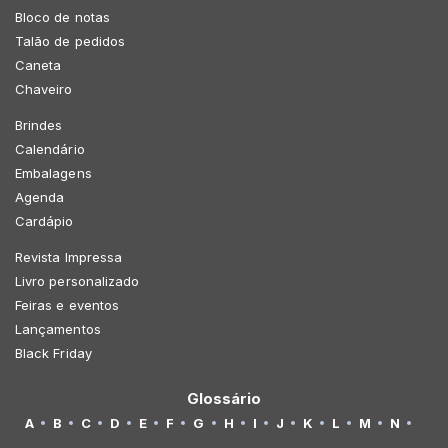
Bloco de notas
Talão de pedidos
Caneta
Chaveiro
Brindes
Calendário
Embalagens
Agenda
Cardápio
Revista Impressa
Livro personalizado
Feiras e eventos
Lançamentos
Black Friday
Glossário
A
B
C
D
E
F
G
H
I
J
K
L
M
N