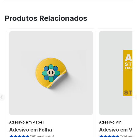
Produtos Relacionados
Adesivo em Papel
Adesivo Vinil
Adesivo em Folha
Adesivo em Vini
(251 avaliações)
(236 avalia