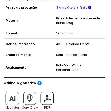
Verifique a
Prazo de produção
3 dias úteis + frete
BOPP Adesivo Transparente
Material
Brilho 120g
Formato
120x50mm
Cor de Impressão
4x0 - Colorido Frente
Enobrecimento
Sem Enobrecimento
Rolo Meio-Corte
Acabamento
Personalizado
Saiba como utilizar os nossos gabaritos
Utilize o gabarito
Illustrator
Corel Draw
PDF