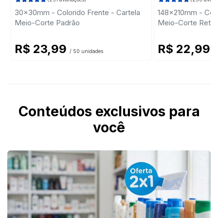
30x30mm - Colorido Frente - Cartela
148x210mm - Colo
Meio-Corte Padrão
Meio-Corte Retan
R$ 23,99
R$ 22,99
/ 50 unidades
/ 
Conteúdos exclusivos para
você