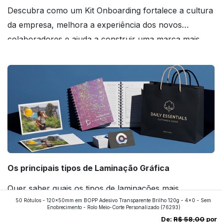
Descubra como um Kit Onboarding fortalece a cultura
da empresa, melhora a experiência dos novos
colaboradores e ajuda a construir uma marca mais
forte! Confira!
Os principais tipos de Laminação Gráfica
Quer saber quais os tipos de laminações mais
50 Rótulos - 120x50mm em BOPP Adesivo Transparente Brilho 120g - 4x0 - Sem
aplicados nos impressos da gráfica FuturaIM? Então,
Enobrecimento - Rolo Meio-Corte Personalizado
(76293)
continue a leitura que vamos revelar para você!
De:
R$ 58,00
por