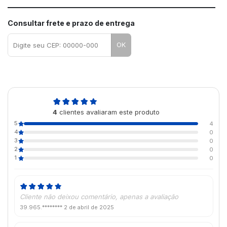
Consultar frete e prazo de entrega
OK
5,0
4
clientes avaliaram este produto
de 5
5
4
4
0
3
0
2
0
1
0
Cliente não deixou comentário, apenas a avaliação
39.965.********
2 de abril de 2025