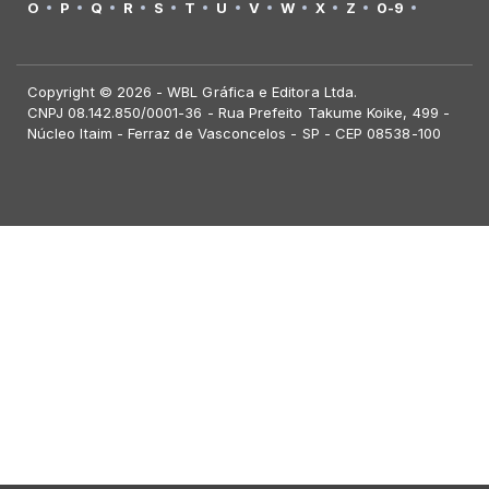
O
P
Q
R
S
T
U
V
W
X
Z
0-9
Copyright © 2026 - WBL Gráfica e Editora Ltda.
CNPJ 08.142.850/0001-36 - Rua Prefeito Takume Koike, 499 -
Núcleo Itaim - Ferraz de Vasconcelos - SP - CEP 08538-100