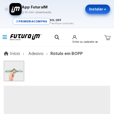
App FuturaIM
Instalar
10 mil+ downloads
5% OFF
PRIMEIRACOMPRA
*verifique condições
Entre
ou cadastre-se
Início
Início
Adesivo
Rótulo em BOPP