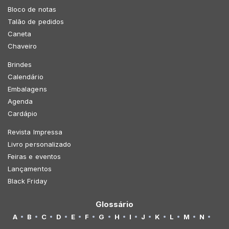
Bloco de notas
Talão de pedidos
Caneta
Chaveiro
Brindes
Calendário
Embalagens
Agenda
Cardápio
Revista Impressa
Livro personalizado
Feiras e eventos
Lançamentos
Black Friday
Glossário
A
B
C
D
E
F
G
H
I
J
K
L
M
N