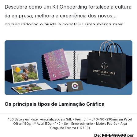
Descubra como um Kit Onboarding fortalece a cultura
da empresa, melhora a experiência dos novos
colaboradores e ajuda a construir uma marca mais
forte! Confira!
Os principais tipos de Laminação Gráfica
Quer saber quais os tipos de laminações mais
100 Sacola em Papel Personalizado em Silk - Premium - 340x90x230mm em Papel
Offset 150g/m² Azul 150g - 1x0 - Sem Enobrecimento - Modelo Padrão - Alça
aplicados nos impressos da gráfica FuturaIM? Então,
Gorgurão Escama
(117709)
continue a leitura que vamos revelar para você!
De:
R$ 1.437,00
por