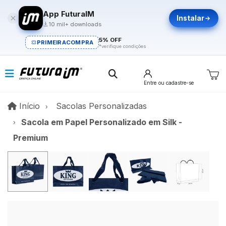
App FuturaIM
Instalar
10 mil+ downloads
5% OFF
PRIMEIRACOMPRA
*verifique condições
Entre
ou cadastre-se
Início
Início
Sacolas Personalizadas
Sacola em Papel Personalizado em Silk -
Premium