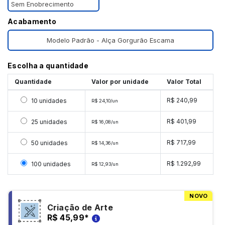
Sem Enobrecimento
Acabamento
Modelo Padrão - Alça Gorgurão Escama
Escolha a quantidade
Quantidade
Valor por unidade
Valor Total
Selecionar 10 unidades
R$ 240,99
10 unidades
R$ 24,10/un
Selecionar 25 unidades
R$ 401,99
25 unidades
R$ 16,08/un
Selecionar 50 unidades
R$ 717,99
50 unidades
R$ 14,36/un
Selecionar 100 unidades
R$ 1.292,99
100 unidades
R$ 12,93/un
NOVO
Criação de Arte
R$ 45,99
*