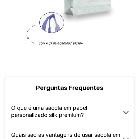
Perguntas Frequentes
O que é uma sacola em papel
personalizado silk premium?
Quais são as vantagens de usar sacola em
Ela é uma sacola feita de papel offset 150g e