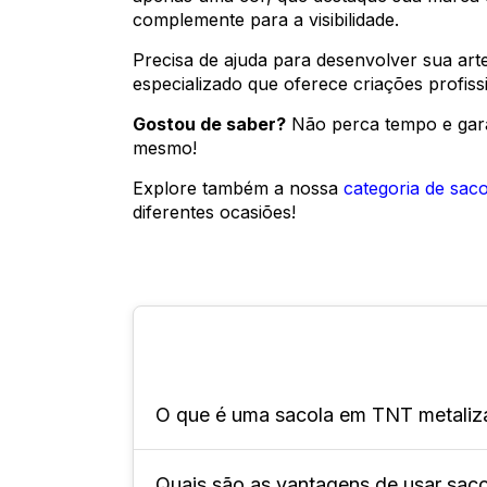
complemente para a visibilidade.
Precisa de ajuda para desenvolver sua ar
especializado que oferece criações profiss
Gostou de saber?
Não perca tempo e gar
mesmo!
Explore também a nossa
categoria de sac
diferentes ocasiões!
O que é uma sacola em TNT metali
Quais são as vantagens de usar sac
Ela é uma espécie de embalagem feit