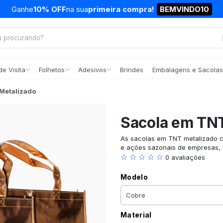
Ganhe
10% OFF
na sua
primeira compra!
BEMVINDO10
e Visita
Folhetos
Adesivos
Brindes
Embalagens e Sacolas
Metalizado
Sacola em TN
As sacolas em TNT metalizado 
e ações sazonais de empresas, d
☆ ☆ ☆ ☆ ☆
0 avaliações
Modelo
Material