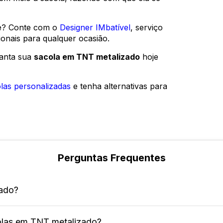
te? Conte com o
Designer IMbatível
, serviço
ionais para qualquer ocasião.
anta sua
sacola em TNT metalizado
hoje
olas personalizadas
e tenha alternativas para
Perguntas Frequentes
zado?
olas em TNT metalizado?
a de TNT (tecido não tecido) com laminação metálica, 