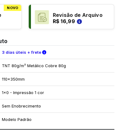
NOVO
e
Revisão de Arquivo
R$ 16,99
uto
Verifique as condições de entrega
3 dias úteis + frete
TNT 80g/m² Metálico Cobre 80g
110x350mm
1x0 - Impressão 1 cor
Sem Enobrecimento
Modelo Padrão
mo utilizar os nossos gabaritos