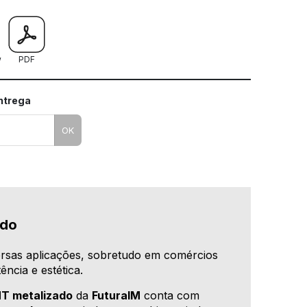
w
PDF
entrega
OK
ado
rsas aplicações, sobretudo em comércios
ncia e estética.
T metalizado
da
FuturaIM
conta com