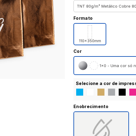
Formato
110x350mm
Cor
1×0 - Uma cor só n
Selecione a cor de impres
Enobrecimento