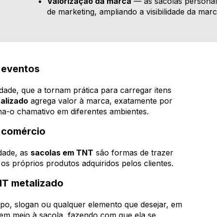
Valorização da marca
— as sacolas persona
de marketing, ampliando a visibilidade da marc
 eventos
idade, que a tornam prática para carregar itens
alizado
agrega valor à marca, exatamente por
na-o chamativo em diferentes ambientes.
 comércio
idade, as
sacolas em TNT
são formas de trazer
s próprios produtos adquiridos pelos clientes.
NT metalizado
ipo, slogan ou qualquer elemento que desejar, em
em meio à sacola, fazendo com que ela se