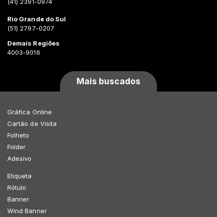
(41) 2391-0974
Rio Grande do Sul
(51) 2797-0207
Demais Regiões
4003-9016
Mais buscados
Gráfica Online
Cartão de Visita
Folheto
Folder
Adesivo
Etiqueta
Rótulo
Banner
Wind Banner