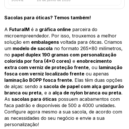
Sacolas para óticas? Temos também! 
A 
FuturaIM
 é a 
gráfica online
 parceira do 
microempreendedor. Por isso, trouxemos a melhor 
solução em 
embalagens 
voltada para óticas. Criamos 
um 
modelo de sacola
 no formato 265x80 milímetros, 
no 
papel duplex 190 gramas com
personalização 
colorida por fora (4x0 cores)
 e 
enobrecimento 
extra com verniz de proteção frente
, ou 
laminação 
fosca com verniz localizado frente
 ou apenas 
laminação BOPP fosca frente
. Elas têm duas opções 
de alças: sendo a 
sacola de papel com alça gorgurão 
branca ou preta
, e a 
alça de nylon branca ou preta
. 
As 
sacolas para óticas
 possuem acabamentos com 
faca padrão e disponíveis de 500 a 4000 unidades. 
Configure agora mesmo a sua sacola, de acordo com 
as necessidades do seu negócio e envie a sua 
personalização!   