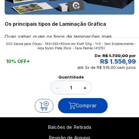
Os principais tipos de Laminação Gráfica
Quer saber quais os tipos de laminações mais
500 Sacola para Óticas - 183x265x80mm em Kraft 125g - 1x0 - Sem Enobrecimento -
aplicados nos impressos da gráfica FuturaIM? Então,
Alça Nylon Preta 35cm - Faca Padrão
(41215)
continue a leitura que vamos revelar para você!
De:
R$ 1.730,00
por
R$ 1.556,99
10% OFF*
até 3x de R$ 519,00 sem juros
Ver todos os posts
Quantidade
−
+
Comprar
Balcões de Retirada
Revisão de Arquivo