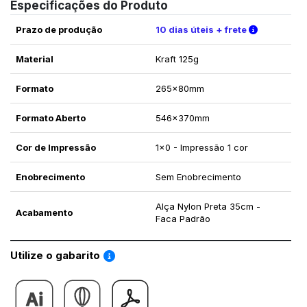
Especificações do Produto
Verifique 
Prazo de produção
10 dias úteis + frete
Material
Kraft 125g
Formato
265x80mm
Formato Aberto
546x370mm
Cor de Impressão
1x0 - Impressão 1 cor
Enobrecimento
Sem Enobrecimento
Alça Nylon Preta 35cm -
Acabamento
Faca Padrão
Saiba como utilizar os nossos gabaritos
Utilize o gabarito