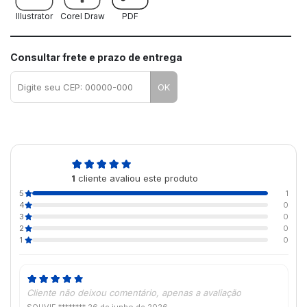
Illustrator
Corel Draw
PDF
Consultar frete e prazo de entrega
OK
5,0
1
cliente avaliou este produto
de 5
5
1
4
0
3
0
2
0
1
0
Cliente não deixou comentário, apenas a avaliação
SOUVIE ********
26 de junho de 2026