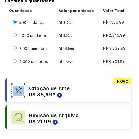
Escolha a quantidade
Quantidade
Valor por unidade
Valor Total
Selecionar 500 unidades
R$ 1.556,99
500 unidades
R$ 3,12/un
Selecionar 1000 unidades
R$ 2.345,99
1.000 unidades
R$ 2,35/un
Selecionar 2000 unidades
R$ 3.839,99
2.000 unidades
R$ 1,92/un
Selecionar 4000 unidades
R$ 6.961,99
4.000 unidades
R$ 1,75/un
NOVO
Criação de Arte
R$ 85,99
*
Revisão de Arquivo
R$ 21,99