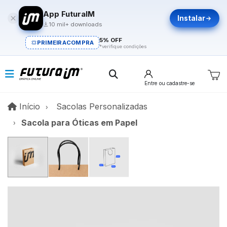
App FuturaIM
Instalar
10 mil+ downloads
5% OFF
PRIMEIRACOMPRA
*verifique condições
Entre
ou cadastre-se
Início
Início
Sacolas Personalizadas
Sacola para Óticas em Papel