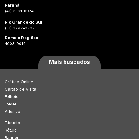
Paraná
(41) 2391-0974
Rio Grande do Sul
(51) 2797-0207
Demais Regiões
4003-9016
Mais buscados
Gráfica Online
Cartão de Visita
Folheto
Folder
Adesivo
Etiqueta
Rótulo
Banner