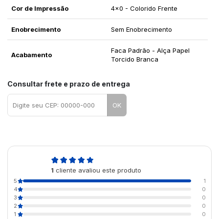
Cor de Impressão
4x0 - Colorido Frente
Enobrecimento
Sem Enobrecimento
Faca Padrão - Alça Papel
Acabamento
Torcido Branca
Consultar frete e prazo de entrega
OK
5,0
1
cliente avaliou este produto
de 5
5
1
4
0
3
0
2
0
1
0