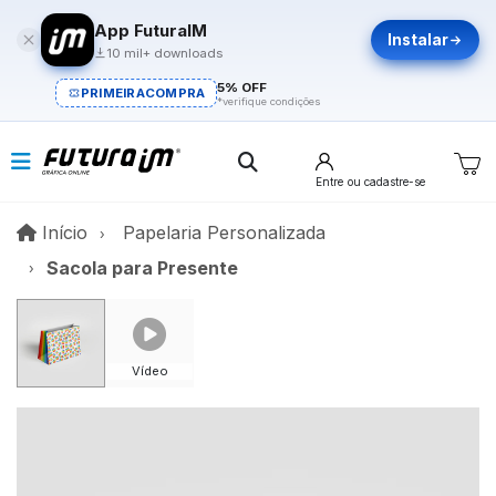
App FuturaIM
Instalar
10 mil+ downloads
5% OFF
PRIMEIRACOMPRA
*verifique condições
Entre
ou cadastre-se
Início
Início
Papelaria Personalizada
Sacola para Presente
Vídeo