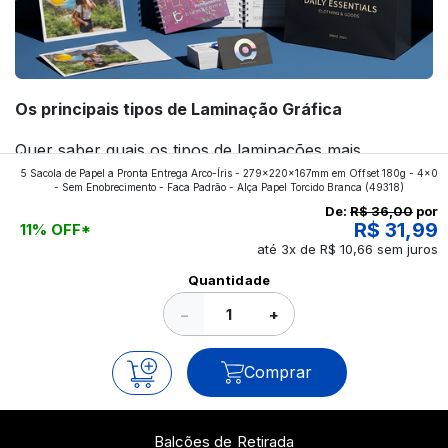
Os principais tipos de Laminação Gráfica
Quer saber quais os tipos de laminações mais
5 Sacola de Papel a Pronta Entrega Arco-Íris - 279x220x167mm em Offset 180g - 4x0
aplicados nos impressos da gráfica FuturaIM? Então,
- Sem Enobrecimento - Faca Padrão - Alça Papel Torcido Branca
(49318)
continue a leitura que vamos revelar para você!
De:
R$ 36,00
por
R$ 31,99
11% OFF*
até 3x de R$ 10,66 sem juros
Ver todos os posts
Quantidade
−
+
Comprar
Balcões de Retirada