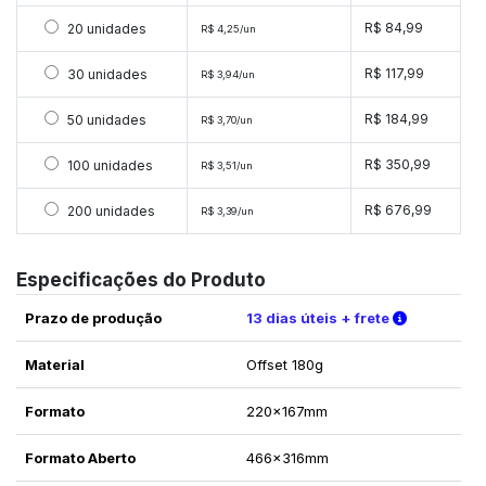
Selecionar 20 unidades
R$ 84,99
20 unidades
R$ 4,25/un
Selecionar 30 unidades
R$ 117,99
30 unidades
R$ 3,94/un
Selecionar 50 unidades
R$ 184,99
50 unidades
R$ 3,70/un
Selecionar 100 unidades
R$ 350,99
100 unidades
R$ 3,51/un
Selecionar 200 unidades
R$ 676,99
200 unidades
R$ 3,39/un
Especificações do Produto
Verifique 
Prazo de produção
13 dias úteis + frete
Material
Offset 180g
Formato
220x167mm
Formato Aberto
466x316mm