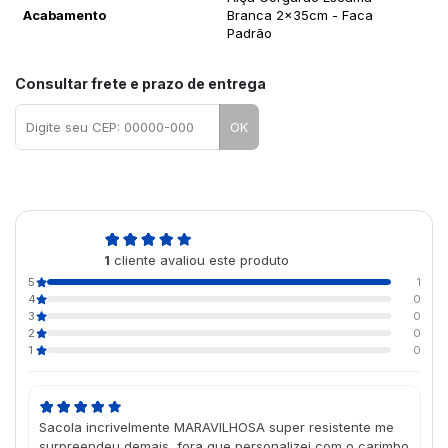
Acabamento
Branca 2x35cm - Faca
Padrão
Consultar frete e prazo de entrega
OK
5,0
1
cliente avaliou este produto
de 5
5
1
4
0
3
0
2
0
1
0
Sacola incrivelmente MARAVILHOSA super resistente me
surpreendeu demais, fora que personalizei com o carimbo