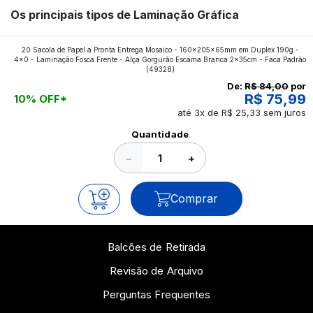
Os principais tipos de Laminação Gráfica
Quer saber quais os tipos de laminações mais
20 Sacola de Papel a Pronta Entrega Mosaico - 160x205x65mm em Duplex 190g -
4x0 - Laminação Fosca Frente - Alça Gorgurão Escama Branca 2x35cm - Faca Padrão
aplicados nos impressos da gráfica FuturaIM? Então,
(49328)
continue a leitura que vamos revelar para você!
De:
R$ 84,00
por
R$ 75,99
10% OFF*
até 3x de R$ 25,33 sem juros
Ver todos os posts
Quantidade
−
+
Comprar
Balcões de Retirada
Revisão de Arquivo
Perguntas Frequentes