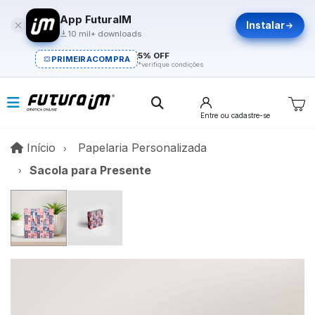
App FuturaIM
Instalar
10 mil+ downloads
5% OFF
PRIMEIRACOMPRA
*verifique condições
Entre
ou cadastre-se
Início
Início
Papelaria Personalizada
Sacola para Presente