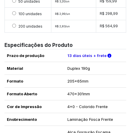
Selecionar 50 unidades
R$ 159,99
50 unidades
R$ 3,20/un
Selecionar 100 unidades
R$ 298,99
100 unidades
R$ 2,99/un
Selecionar 200 unidades
R$ 564,99
200 unidades
R$ 2,83/un
Especificações do Produto
Verifique 
Prazo de produção
13 dias úteis + frete
Material
Duplex 190g
Formato
205x65mm
Formato Aberto
470x301mm
Cor de Impressão
4x0 - Colorido Frente
Enobrecimento
Laminação Fosca Frente
Alça Gorgurão Escama