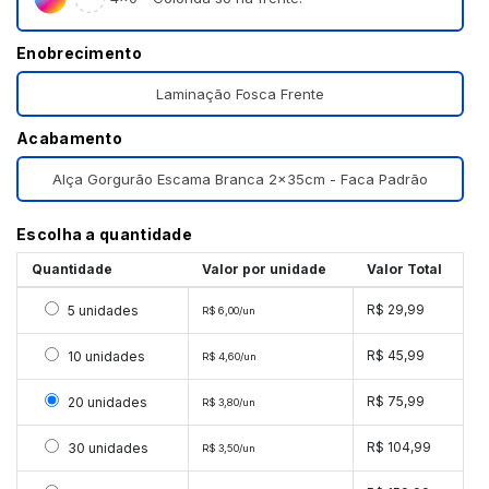
Enobrecimento
Laminação Fosca Frente
Acabamento
Alça Gorgurão Escama Branca 2x35cm - Faca Padrão
Escolha a quantidade
Quantidade
Valor por unidade
Valor Total
Selecionar 5 unidades
R$ 29,99
5 unidades
R$ 6,00/un
Selecionar 10 unidades
R$ 45,99
10 unidades
R$ 4,60/un
Selecionar 20 unidades
R$ 75,99
20 unidades
R$ 3,80/un
Selecionar 30 unidades
R$ 104,99
30 unidades
R$ 3,50/un