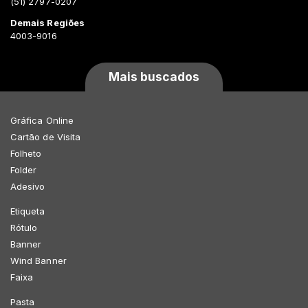
(51) 2797-0207
Demais Regiões
4003-9016
Mais buscados
Gráfica Online
Cartão de Visita
Folheto
Folder
Adesivo
Etiqueta
Rótulo
Banner
Wind Banner
Faixa
Pasta