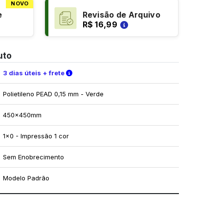
NOVO
e
Revisão de Arquivo
R$ 16,99
uto
Verifique as condições de entrega
3 dias úteis + frete
Polietileno PEAD 0,15 mm - Verde
450x450mm
1x0 - Impressão 1 cor
Sem Enobrecimento
Modelo Padrão
mo utilizar os nossos gabaritos