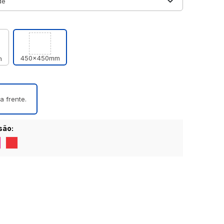
450x450mm
m
a frente.
são: