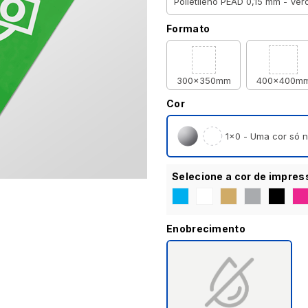
Formato
300x350mm
400x400m
Cor
1×0 - Uma cor só n
Selecione a cor de impres
Enobrecimento