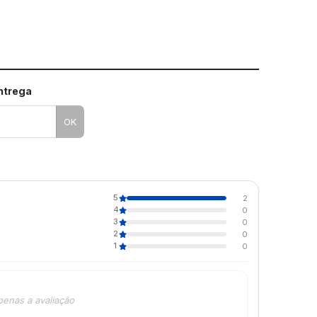
entrega
OK
5
2
4
0
3
0
2
0
1
0
penas a avaliação