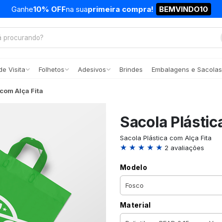
Ganhe
10% OFF
na sua
primeira compra!
BEMVINDO10
e Visita
Folhetos
Adesivos
Brindes
Embalagens e Sacolas
 com Alça Fita
Sacola Plástic
Sacola Plástica com Alça Fita
★ ★ ★ ★ ★
2 avaliações
Modelo
Material