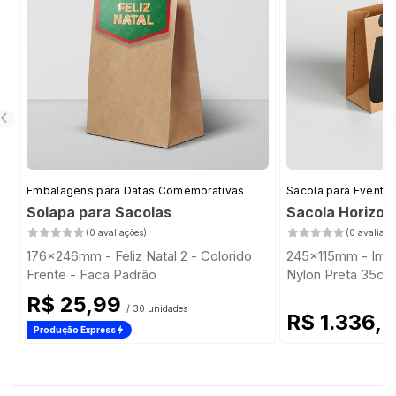
Embalagens para Datas Comemorativas
Sacola para Evento
Solapa para Sacolas
Sacola Horizon
(0 avaliações)
(0 avaliaçõ
176x246mm - Feliz Natal 2 - Colorido
245x115mm - Impr
Frente - Faca Padrão
Nylon Preta 35cm
R$ 25,99
/ 30 unidades
R$ 1.336,
Produção Express