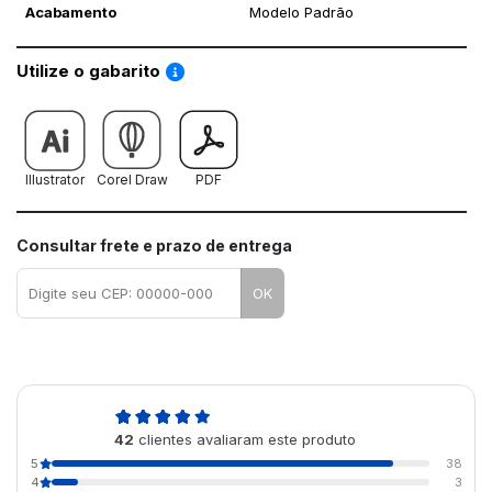
Acabamento
Modelo Padrão
Saiba como utilizar os nossos gabaritos
Utilize o gabarito
Illustrator
Corel Draw
PDF
Consultar frete e prazo de entrega
OK
4,9
42
clientes avaliaram este produto
de 5
5
38
4
3