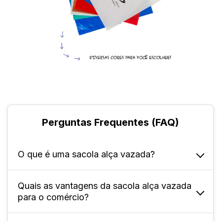
Perguntas Frequentes (FAQ)
O que é uma sacola alça vazada?
Quais as vantagens da sacola alça vazada
Ela é um tipo de sacola produzida em
para o comércio?
polietileno de baixa densidade (PEBD), que
conta com uma alça que facilita o seu