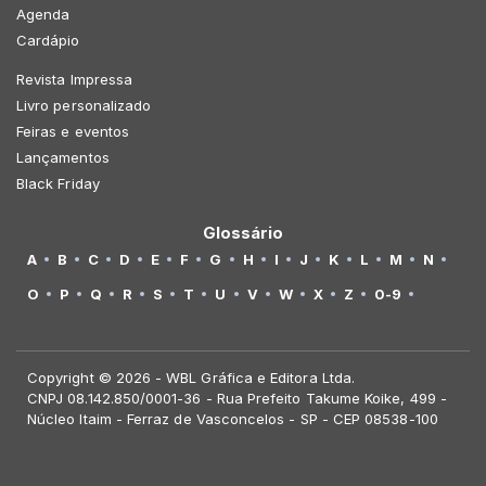
Agenda
Cardápio
Revista Impressa
Livro personalizado
Feiras e eventos
Lançamentos
Black Friday
Glossário
A
B
C
D
E
F
G
H
I
J
K
L
M
N
O
P
Q
R
S
T
U
V
W
X
Z
0-9
Copyright © 2026 - WBL Gráfica e Editora Ltda.
CNPJ 08.142.850/0001-36 - Rua Prefeito Takume Koike, 499 -
Núcleo Itaim - Ferraz de Vasconcelos - SP - CEP 08538-100