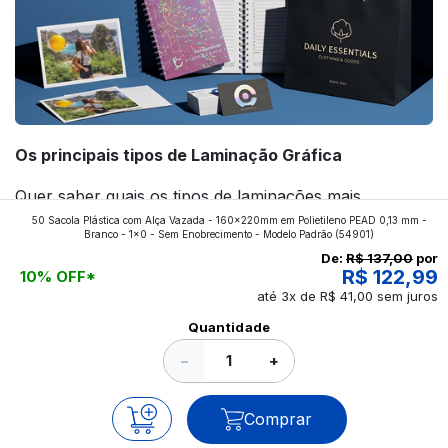
Os principais tipos de Laminação Gráfica
Quer saber quais os tipos de laminações mais
50 Sacola Plástica com Alça Vazada - 160x220mm em Polietileno PEAD 0,13 mm -
aplicados nos impressos da gráfica FuturaIM? Então,
Branco - 1x0 - Sem Enobrecimento - Modelo Padrão
(54901)
continue a leitura que vamos revelar para você!
De:
R$ 137,00
por
R$ 122,99
10% OFF*
até 3x de R$ 41,00 sem juros
Ver todos os posts
Quantidade
−
+
Comprar