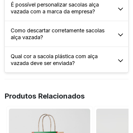
transporte.
É possível personalizar sacolas alça
Oferecer esse tipo de sacola garante
vazada com a marca da empresa?
praticidade no transporte de produtos pelos
seus clientes, além de transmitir
profissionalismo da marca.
Como descartar corretamente sacolas
Sim! A personalização é feita na arte que
alça vazada?
desejar e a impressão pode ser feita nas
cores: azul, branco, dourado, prata, rosa,
verde ou vermelho.
Qual cor a sacola plástica com alça
As sacolas plásticas devem ser descartadas
vazada deve ser enviada?
em lixo reciclável, específico para plástico.
Aqui na FuturaIM, elas devem ser enviadas
com a cor preta.
Produtos Relacionados