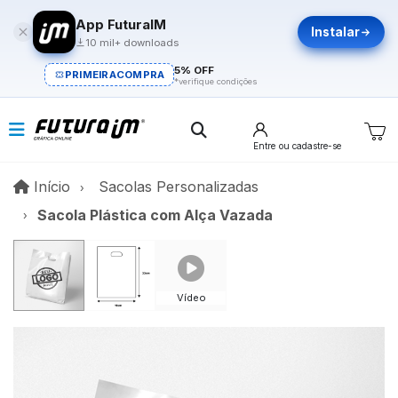
App FuturaIM
Instalar
10 mil+ downloads
5% OFF
PRIMEIRACOMPRA
*verifique condições
Entre
ou cadastre-se
Início
Início
Sacolas Personalizadas
Sacola Plástica com Alça Vazada
Vídeo