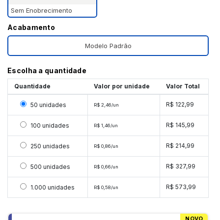
Sem Enobrecimento
Acabamento
Modelo Padrão
Escolha a quantidade
Quantidade
Valor por unidade
Valor Total
Selecionar 50 unidades
R$ 122,99
50 unidades
R$ 2,46/un
Selecionar 100 unidades
R$ 145,99
100 unidades
R$ 1,46/un
Selecionar 250 unidades
R$ 214,99
250 unidades
R$ 0,86/un
Selecionar 500 unidades
R$ 327,99
500 unidades
R$ 0,66/un
Selecionar 1000 unidades
R$ 573,99
1.000 unidades
R$ 0,58/un
NOVO