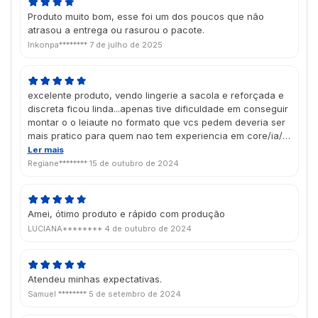
Produto muito bom, esse foi um dos poucos que não
atrasou a entrega ou rasurou o pacote.
Inkonpa********
7 de julho de 2025
excelente produto, vendo lingerie a sacola e reforçada e
discreta ficou linda...apenas tive dificuldade em conseguir
montar o o leiaute no formato que vcs pedem deveria ser
mais pratico para quem nao tem experiencia em core/ia/
enfim tirando isso ficou linda.
Ler mais
Regiane********
15 de outubro de 2024
Amei, ótimo produto e rápido com produção
LUCIANA********
4 de outubro de 2024
Atendeu minhas expectativas.
Samuel ********
5 de setembro de 2024