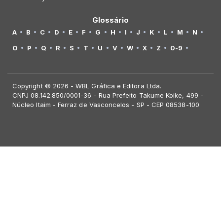
Glossário
A
B
C
D
E
F
G
H
I
J
K
L
M
N
O
P
Q
R
S
T
U
V
W
X
Z
0-9
Copyright © 2026 - WBL Gráfica e Editora Ltda.
CNPJ 08.142.850/0001-36 - Rua Prefeito Takume Koike, 499 -
Núcleo Itaim - Ferraz de Vasconcelos - SP - CEP 08538-100