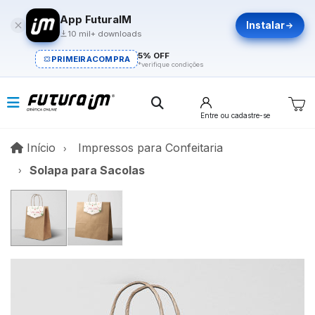
App FuturaIM
Instalar
10 mil+ downloads
5% OFF
PRIMEIRACOMPRA
*verifique condições
Entre
ou cadastre-se
Início
Início
Impressos para Confeitaria
Solapa para Sacolas