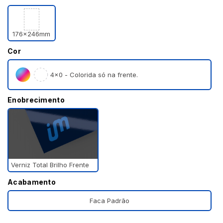
176x246mm
Cor
4×0 - Colorida só na frente.
Enobrecimento
Verniz Total Brilho Frente
Acabamento
Faca Padrão