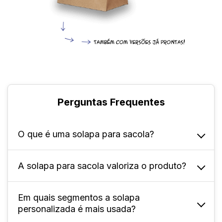
Perguntas Frequentes
O que é uma solapa para sacola?
A solapa para sacola valoriza o produto?
Ela é uma extensão de papel aplicada na
parte superior das sacolas, como forma de
fechar, reforçar, proteger o conteúdo e exibir
Em quais segmentos a solapa
Sim! Ela reforça a identidade visual da marca,
informações visuais.
personalizada é mais usada?
chama a atenção entre outros produtos e