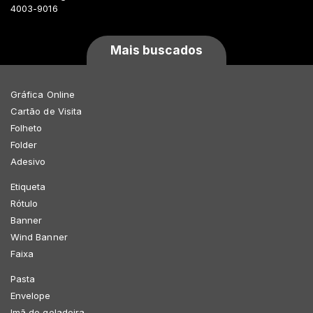
4003-9016
Mais buscados
Gráfica Online
Cartão de Visita
Folheto
Folder
Adesivo
Etiqueta
Rótulo
Banner
Wind Banner
Faixa
Pasta
Envelope
Imã de geladeira