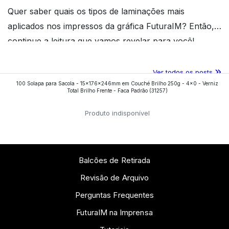
Quer saber quais os tipos de laminações mais
aplicados nos impressos da gráfica FuturaIM? Então,
continue a leitura que vamos revelar para você!
Ver todos os posts
100 Solapa para Sacola - 15x176x246mm em Couché Brilho 250g - 4x0 - Verniz
Total Brilho Frente - Faca Padrão
(31257)
Produto indisponível
Balcões de Retirada
Revisão de Arquivo
Perguntas Frequentes
FuturaIM na Imprensa