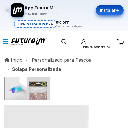
App FuturaIM
Instalar
10 mil+ downloads
5% OFF
PRIMEIRACOMPRA
*verifique condições
Entre
ou cadastre-se
Início
Início
Personalizado para Páscoa​
Solapa Personalizada