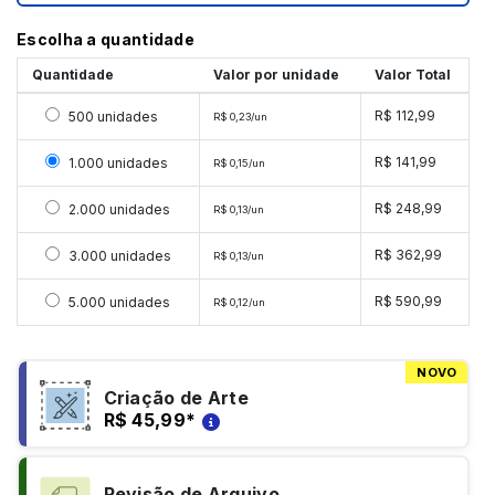
Escolha a quantidade
Quantidade
Valor por unidade
Valor Total
Selecionar 500 unidades
R$ 112,99
500 unidades
R$ 0,23/un
Selecionar 1000 unidades
R$ 141,99
1.000 unidades
R$ 0,15/un
Selecionar 2000 unidades
R$ 248,99
2.000 unidades
R$ 0,13/un
Selecionar 3000 unidades
R$ 362,99
3.000 unidades
R$ 0,13/un
Selecionar 5000 unidades
R$ 590,99
5.000 unidades
R$ 0,12/un
NOVO
Criação de Arte
R$ 45,99
*
Revisão de Arquivo