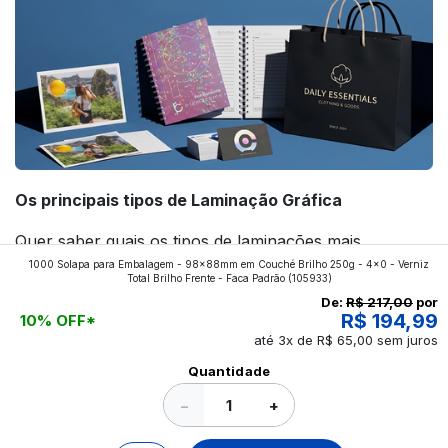
Os principais tipos de Laminação Gráfica
Quer saber quais os tipos de laminações mais
1000 Solapa para Embalagem - 98x88mm em Couché Brilho 250g - 4x0 - Verniz
aplicados nos impressos da gráfica FuturaIM? Então,
Total Brilho Frente - Faca Padrão
(105933)
continue a leitura que vamos revelar para você!
De:
R$ 217,00
por
R$ 194,99
10% OFF*
até 3x de R$ 65,00 sem juros
Ver todos os posts
Quantidade
−
+