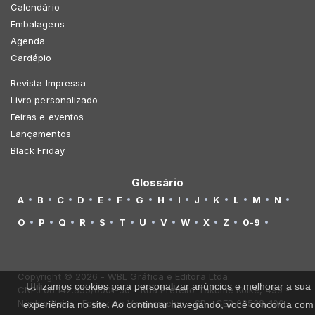
Calendário
Embalagens
Agenda
Cardápio
Revista Impressa
Livro personalizado
Feiras e eventos
Lançamentos
Black Friday
Glossário
A
B
C
D
E
F
G
H
I
J
K
L
M
N
O
P
Q
R
S
T
U
V
W
X
Z
0-9
Copyright © 2026 - WBL Gráfica e Editora Ltda.
Utilizamos cookies para personalizar anúncios e melhorar a sua
CNPJ 08.142.850/0001-36 - Rua Prefeito Takume Koike, 499 -
Núcleo Itaim - Ferraz de Vasconcelos - SP - CEP 08538-100
experiência no site. Ao continuar navegando, você concorda com