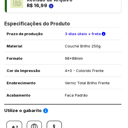
R$ 16,99
Especificações do Produto
Verifique a
Prazo de produção
3 dias úteis + frete
Material
Couché Brilho 250g
Formato
98x88mm
Cor de Impressão
4x0 - Colorido Frente
Enobrecimento
Verniz Total Brilho Frente
Acabamento
Faca Padrão
Saiba como utilizar os nossos gabaritos
Utilize o gabarito