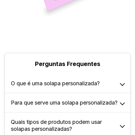
Perguntas Frequentes
O que é uma solapa personalizada?
Para que serve uma solapa personalizada?
Ela é uma aba destacável, feita em diferentes
tipos de papéis e tamanhos, que é inserida
na parte superior de embalagens de
Quais tipos de produtos podem usar
Ela serve para lacrar embalagens, destacar
produtos.
solapas personalizadas?
os produtos e promover a marca por meio de