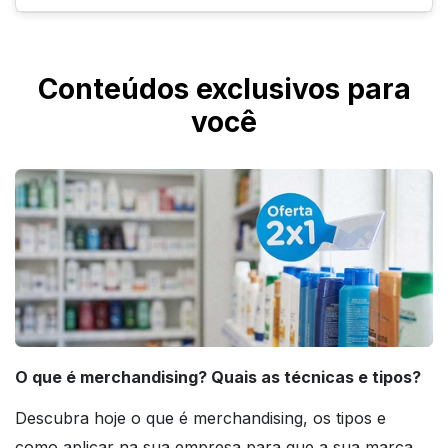
uma personalização atrativa para os clientes.
Elas são bastante versáteis, sendo utilizadas
em produtos alimentícios, brinquedos,
Conteúdos exclusivos para
cosméticos ou qualquer embalagem que
você
permita esse tipo de fechamento.
O que é merchandising? Quais as técnicas e tipos?
Descubra hoje o que é merchandising, os tipos e
como aplicar na sua empresa para que a sua marca