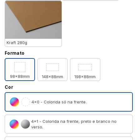
Kraft 280g
Formato
98x88mm
148x88mm
198x88mm
Cor
4×0 - Colorida só na frente.
4×1 - Colorida na frente, preto e branco no
verso.