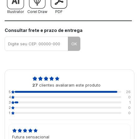
Illustrator
Corel Draw
PDF
Consultar frete e prazo de entrega
OK
4,9
27
clientes avaliaram este produto
de 5
5
26
4
0
3
1
2
0
1
0
Futura sensacional