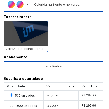
4×4 - Colorida na frente e no verso.
Enobrecimento
Verniz Total Brilho Frente
Acabamento
Faca Padrão
Escolha a quantidade
Quantidade
Valor por unidade
Valor Total
Selecionar 500 unidades
R$ 284,99
500 unidades
R$ 0,57/un
Selecionar 1000 unidades
R$ 295,99
1.000 unidades
R$ 0,30/un