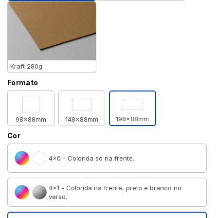
Kraft 280g
Formato
198x88mm
98x88mm
148x88mm
Cor
4×0 - Colorida só na frente.
4×1 - Colorida na frente, preto e branco no
verso.