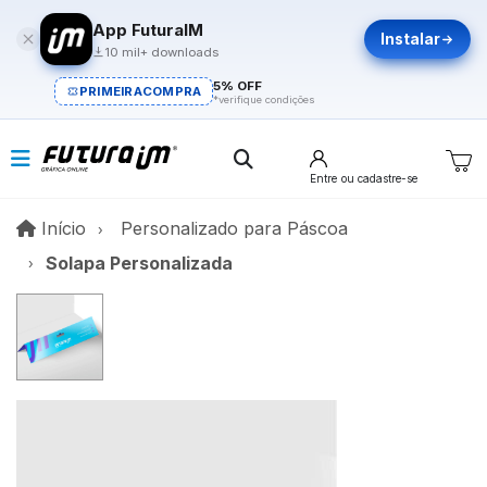
App FuturaIM
Instalar
10 mil+ downloads
5% OFF
PRIMEIRACOMPRA
*verifique condições
Entre
ou cadastre-se
Início
Início
Personalizado para Páscoa​
Solapa Personalizada