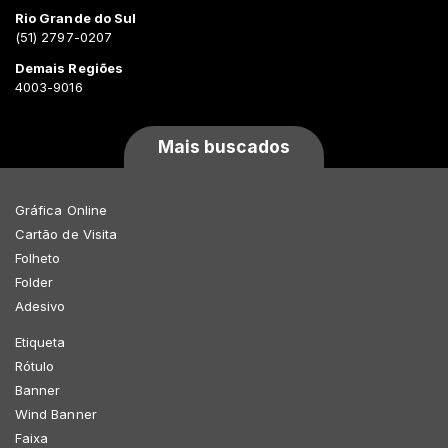
Rio Grande do Sul
(51) 2797-0207
Demais Regiões
4003-9016
Mais buscados
Gráfica Online
Cartão de Visita
Folheto
Folder
Adesivo
Etiqueta
Rótulo
Banner
Wind Banner
Faixa