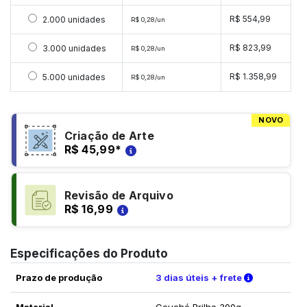
Selecionar 2000 unidades
R$ 554,99
2.000 unidades
R$ 0,28/un
Selecionar 3000 unidades
R$ 823,99
3.000 unidades
R$ 0,28/un
Selecionar 5000 unidades
R$ 1.358,99
5.000 unidades
R$ 0,28/un
NOVO
Criação de Arte
R$ 45,99
*
Revisão de Arquivo
R$ 16,99
Especificações do Produto
Verifique a
Prazo de produção
3 dias úteis + frete
Material
Couché Brilho 300g