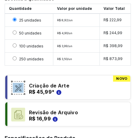
Quantidade
Valor por unidade
Valor Total
Selecionar 25 unidades
R$ 222,99
25 unidades
R$ 8,92/un
Selecionar 50 unidades
R$ 244,99
50 unidades
R$ 4,90/un
Selecionar 100 unidades
R$ 398,99
100 unidades
R$ 3,99/un
Selecionar 250 unidades
R$ 873,99
250 unidades
R$ 3,50/un
NOVO
Criação de Arte
R$ 45,99
*
Revisão de Arquivo
R$ 16,99