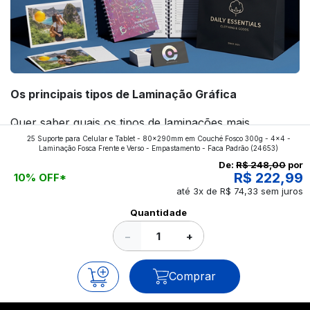
Os principais tipos de Laminação Gráfica
Quer saber quais os tipos de laminações mais
25 Suporte para Celular e Tablet - 80x290mm em Couché Fosco 300g - 4x4 -
aplicados nos impressos da gráfica FuturaIM? Então,
Laminação Fosca Frente e Verso - Empastamento - Faca Padrão
(24653)
continue a leitura que vamos revelar para você!
De:
R$ 248,00
por
R$ 222,99
10% OFF*
até 3x de R$ 74,33 sem juros
Ver todos os posts
Quantidade
−
+
Comprar