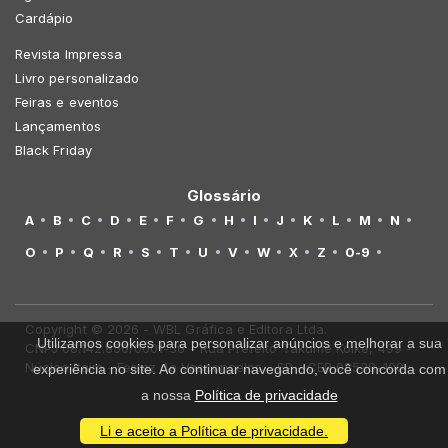
Cardápio
Revista Impressa
Livro personalizado
Feiras e eventos
Lançamentos
Black Friday
Glossário
A
B
C
D
E
F
G
H
I
J
K
L
M
N
O
P
Q
R
S
T
U
V
W
X
Z
0-9
Copyright © 2026 - WBL Gráfica e Editora Ltda.
Utilizamos cookies para personalizar anúncios e melhorar a sua
CNPJ 08.142.850/0001-36 - Rua Prefeito Takume Koike, 499 -
Núcleo Itaim - Ferraz de Vasconcelos - SP - CEP 08538-100
experiência no site. Ao continuar navegando, você concorda com
a nossa
Política de privacidade
Li e aceito a Política de privacidade.