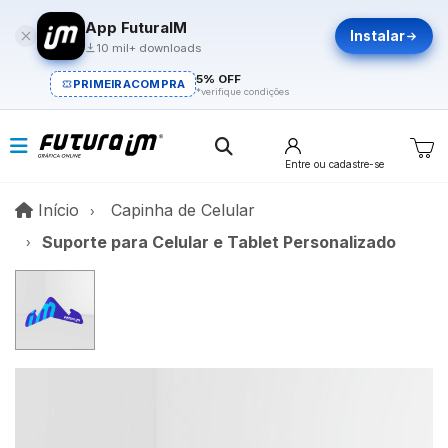
App FuturaIM
Instalar
10 mil+ downloads
5% OFF
PRIMEIRACOMPRA
*verifique condições
Entre
ou cadastre-se
Início
Início
Capinha de Celular
Suporte para Celular e Tablet Personalizado