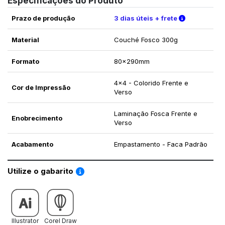
Especificações do Produto
Verifique a
Prazo de produção
3 dias úteis + frete
Material
Couché Fosco 300g
Formato
80x290mm
4x4 - Colorido Frente e
Cor de Impressão
Verso
Laminação Fosca Frente e
Enobrecimento
Verso
Acabamento
Empastamento - Faca Padrão
Saiba como utilizar os nossos gabaritos
Utilize o gabarito
Illustrator
Corel Draw