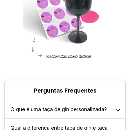
Perguntas Frequentes
O que é uma taça de gin personalizada?
Qual a diferença entre taça de gin e taça
A taça de gin personalizada é um copo