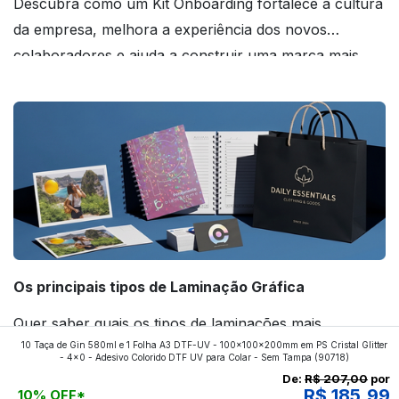
Descubra como um Kit Onboarding fortalece a cultura
da empresa, melhora a experiência dos novos
colaboradores e ajuda a construir uma marca mais
forte! Confira!
Os principais tipos de Laminação Gráfica
Quer saber quais os tipos de laminações mais
10 Taça de Gin 580ml e 1 Folha A3 DTF-UV - 100x100x200mm em PS Cristal Glitter
aplicados nos impressos da gráfica FuturaIM? Então,
- 4x0 - Adesivo Colorido DTF UV para Colar - Sem Tampa
(90718)
continue a leitura que vamos revelar para você!
De:
R$ 207,00
por
R$ 185,99
10% OFF*