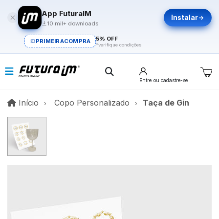
App FuturaIM
Instalar
10 mil+ downloads
5% OFF
PRIMEIRACOMPRA
*verifique condições
Entre
ou cadastre-se
Início
Início
Copo Personalizado
Taça de Gin