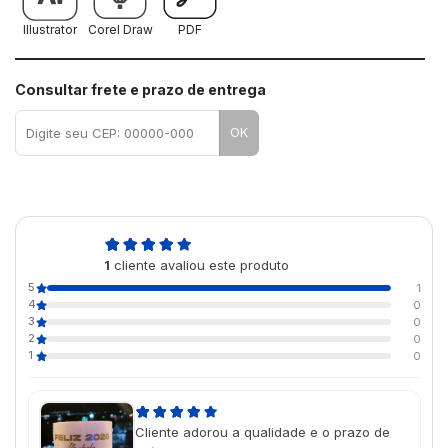
Illustrator
Corel Draw
PDF
Consultar frete e prazo de entrega
OK
5,0
1
cliente avaliou este produto
de 5
5
1
4
0
3
0
2
0
1
0
Cliente adorou a qualidade e o prazo de