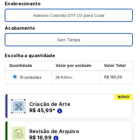
Enobrecimento
Adesivo Colorido DTF UV para Colar
Acabamento
Sem Tampa
Escolha a quantidade
Quantidade
Valor por unidade
Valor Total
Selecionar 10 unidades
R$ 185,99
10 unidades
R$ 18,60/un
NOVO
Criação de Arte
R$ 45,99
*
Revisão de Arquivo
R$ 16,99