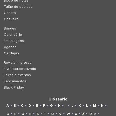
Bloco de notas
Talão de pedidos
Caneta
Chaveiro
Brindes
Calendário
Embalagens
Agenda
Cardápio
Revista Impressa
Livro personalizado
Feiras e eventos
Lançamentos
Black Friday
Glossário
A
B
C
D
E
F
G
H
I
J
K
L
M
N
O
P
Q
R
S
T
U
V
W
X
Z
0-9