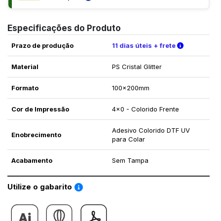
Especificações do Produto
Verifique a
Prazo de produção
11 dias úteis + frete
Material
PS Cristal Glitter
Formato
100x200mm
Cor de Impressão
4x0 - Colorido Frente
Adesivo Colorido DTF UV
Enobrecimento
para Colar
Acabamento
Sem Tampa
Saiba como utilizar os nossos gabaritos
Utilize o gabarito