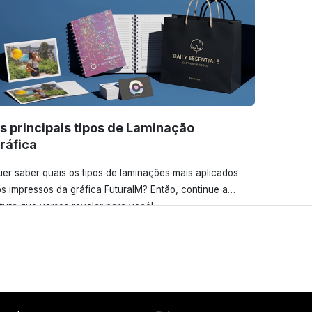
s principais tipos de Laminação
ráfica
er saber quais os tipos de laminações mais aplicados
s impressos da gráfica FuturaIM? Então, continue a
itura que vamos revelar para você!
Ver todos os posts