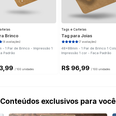
artelas
Tags e Cartelas
ra Brinco
Tag para Joias
(6 avaliações)
(7 avaliações)
- 1 Par de Brinco - Impressão 1
48x88mm - 1 Par de Brinco 1 Cola
ca Padrão
Impressão 1 cor - Faca Padrão
3,99
R$ 96,99
/ 100 unidades
/ 100 unidades
Conteúdos exclusivos para você