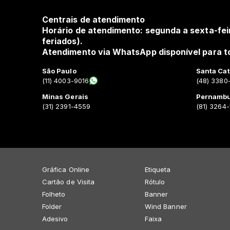
Centrais de atendimento
Horário de atendimento: segunda a sexta-fei
feriados).
Atendimento via WhatsApp disponível para to
São Paulo
Santa Cat
(11) 4003-9016
(48) 3380
Minas Gerais
Pernamb
(31) 2391-4559
(81) 3264
Gráfica Online
Etiqueta
Cartão de Visita
Rótulo
Folheto
Banner
Folder
Wind Banner
Adesivo
Faixa