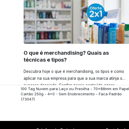
O que é merchandising? Quais as
técnicas e tipos?
Descubra hoje o que é merchandising, os tipos e como
aplicar na sua empresa para que a sua marca atinja o
sucesso desejado. Confira nosso conteúdo agora
100 Tag Nuvem para Laço ou Presilha - 70x88mm em Pape
mesmo!
Cartão 250g - 4x0 - Sem Enobrecimento - Faca Padrão
(73047)