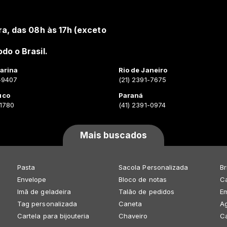
ra, das 08h às 17h (exceto
do o Brasil.
arina
Rio de Janeiro
-9407
(21) 2391-7675
uco
Paraná
-1780
(41) 2391-0974
Mais buscados
Pasta
Sacola Personalizada
Br
Envelope
Bloco de notas
Ca
Imã de geladeira
Talão de pedidos
E
Tag personalizada
Caneta
A
Cartela para bijouteria
Chaveiro
C