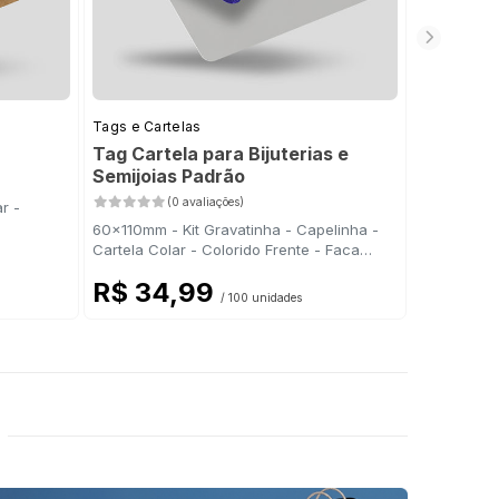
Tags e Cartelas
Tags e Car
Tag Cartela para Bijuterias e
Tag Nuve
Semijoias Padrão
(0 avaliações)
r -
70x88mm - 
60x110mm - Kit Gravatinha - Capelinha -
Cartela Colar - Colorido Frente - Faca
Padrão
R$ 34,99
R$ 9
/ 100 unidades