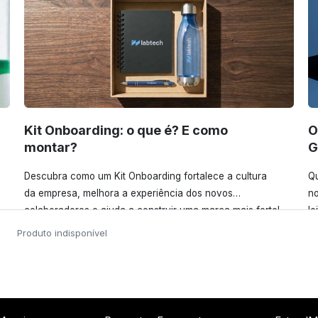
Kit Onboarding: o que é? E como
O
montar?
G
Descubra como um Kit Onboarding fortalece a cultura
Qu
da empresa, melhora a experiência dos novos
no
colaboradores e ajuda a construir uma marca mais forte!
le
l
Confira!
Produto indisponível