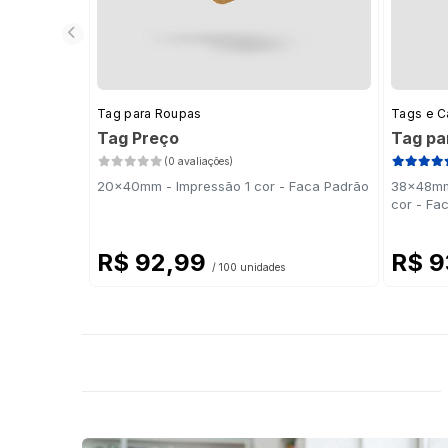
Tag para Roupas
Tags e C
Tag Preço
Tag pa
(0 avaliações)
20x40mm - Impressão 1 cor - Faca Padrão
38x48mm 
cor - Fa
R$ 92,99
R$ 9
/ 100 unidades