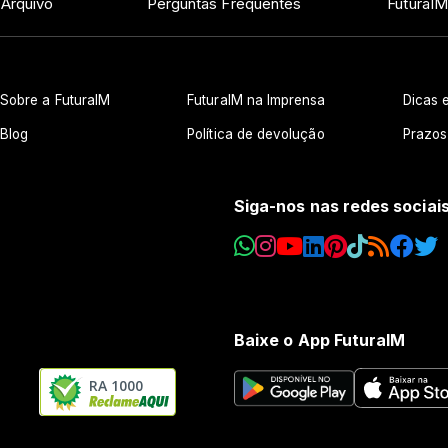
 Arquivo
Perguntas Frequentes
FuturaIM
Sobre a FuturaIM
FuturaIM na Imprensa
Dicas e
Blog
Política de devolução
Prazos
Siga-nos nas redes sociai
Baixe o App FuturaIM
RA 1000