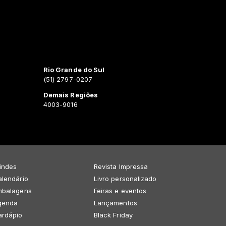
Rio Grande do Sul
(51) 2797-0207
Demais Regiões
4003-9016
indes
Revista Impressa
lendário
Livro personalizado
mbalagens
Feiras e eventos
genda
Lançamentos
ardápio
Black Friday