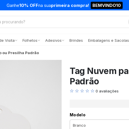
Ganhe
10% OFF
na sua
primeira compra!
BEMVINDO10
e Visita
Folhetos
Adesivos
Brindes
Embalagens e Sacolas
 ou Presilha Padrão
Tag Nuvem par
Padrão
☆ ☆ ☆ ☆ ☆
0 avaliações
Modelo