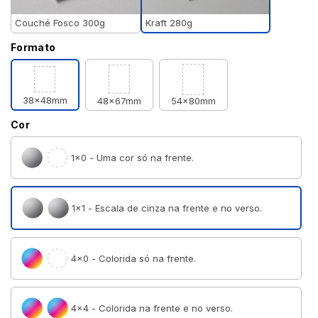
Kraft 280g
Couché Fosco 300g
Formato
38x48mm
48x67mm
54x80mm
Cor
1×0 - Uma cor só na frente.
1×1 - Escala de cinza na frente e no verso.
4×0 - Colorida só na frente.
4×4 - Colorida na frente e no verso.