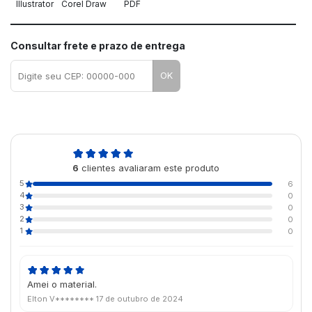
Illustrator
Corel Draw
PDF
Consultar frete e prazo de entrega
OK
5,0
6
clientes avaliaram este produto
de 5
5
6
4
0
3
0
2
0
1
0
Amei o material.
Elton V********
17 de outubro de 2024