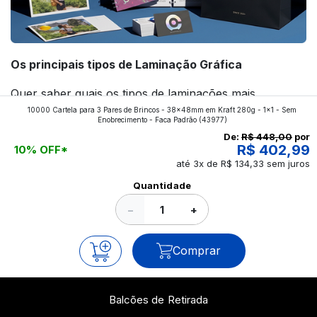
Os principais tipos de Laminação Gráfica
Quer saber quais os tipos de laminações mais
10000 Cartela para 3 Pares de Brincos - 38x48mm em Kraft 280g - 1x1 - Sem
aplicados nos impressos da gráfica FuturaIM? Então,
Enobrecimento - Faca Padrão
(43977)
continue a leitura que vamos revelar para você!
De:
R$ 448,00
por
R$ 402,99
10% OFF*
até 3x de R$ 134,33 sem juros
Ver todos os posts
Quantidade
−
+
Comprar
Balcões de Retirada