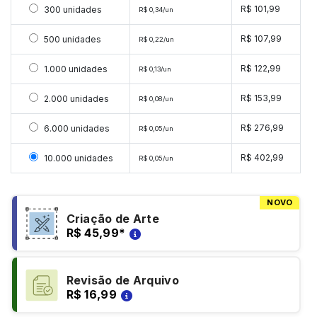
Selecionar 300 unidades
R$ 101,99
300 unidades
R$ 0,34/un
Selecionar 500 unidades
R$ 107,99
500 unidades
R$ 0,22/un
Selecionar 1000 unidades
R$ 122,99
1.000 unidades
R$ 0,13/un
Selecionar 2000 unidades
R$ 153,99
2.000 unidades
R$ 0,08/un
Selecionar 6000 unidades
R$ 276,99
6.000 unidades
R$ 0,05/un
Selecionar 10000 unidades
R$ 402,99
10.000 unidades
R$ 0,05/un
NOVO
Criação de Arte
R$ 45,99
*
Revisão de Arquivo
R$ 16,99