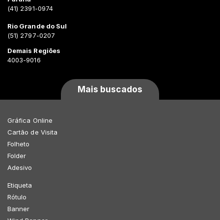
(41) 2391-0974
Rio Grande do Sul
(51) 2797-0207
Demais Regiões
4003-9016
Mais buscados
Gráfica Online
Cartão de Visita
Folheto
Folder
Adesivo
Etiqueta
Rótulo
Banner