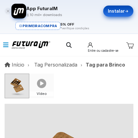
App FuturaIM
Instalar
10 mil+ downloads
5% OFF
PRIMEIRACOMPRA
*verifique condições
Entre
ou cadastre-se
Início
Início
Tag Personalizada
Tag para Brinco
Vídeo