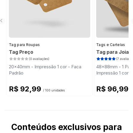
Tag para Roupas
Tags e Cartelas
Tag Preço
Tag para Joias
(0 avaliações)
(7 avaliaçõ
20x40mm - Impressão 1 cor - Faca
48x88mm - 1 Par d
Padrão
Impressão 1 cor -
R$ 92,99
R$ 96,99
/ 100 unidades
/
Conteúdos exclusivos para