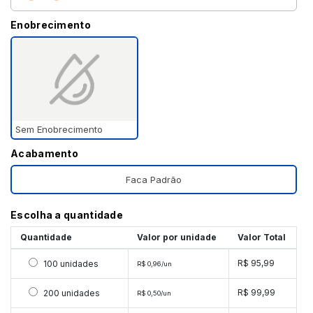
Enobrecimento
Sem Enobrecimento
Acabamento
Faca Padrão
Escolha a quantidade
Quantidade
Valor por unidade
Valor Total
Selecionar 100 unidades
R$ 95,99
100 unidades
R$ 0,96/un
Selecionar 200 unidades
R$ 99,99
200 unidades
R$ 0,50/un