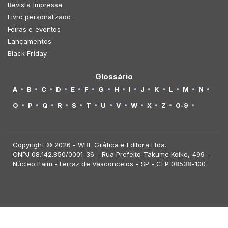
Revista Impressa
Livro personalizado
Feiras e eventos
Lançamentos
Black Friday
Glossário
A
B
C
D
E
F
G
H
I
J
K
L
M
N
O
P
Q
R
S
T
U
V
W
X
Z
0-9
Copyright © 2026 - WBL Gráfica e Editora Ltda.
CNPJ 08.142.850/0001-36 - Rua Prefeito Takume Koike, 499 -
Núcleo Itaim - Ferraz de Vasconcelos - SP - CEP 08538-100