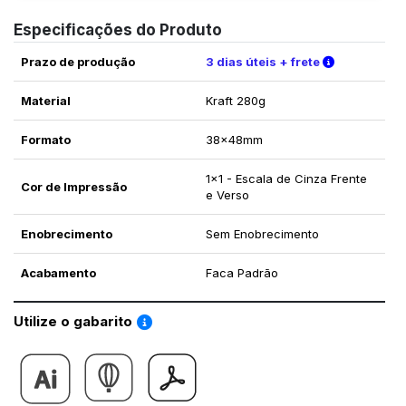
Especificações do Produto
Verifique a
Prazo de produção
3 dias úteis + frete
Material
Kraft 280g
Formato
38x48mm
1x1 - Escala de Cinza Frente
Cor de Impressão
e Verso
Enobrecimento
Sem Enobrecimento
Acabamento
Faca Padrão
Saiba como utilizar os nossos gabaritos
Utilize o gabarito