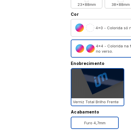
23x88mm
38x88mm
Cor
4×0 - Colorida só n
4×4 - Colorida na 
no verso.
Enobrecimento
Verniz Total Brilho Frente
Acabamento
Furo 4,7mm