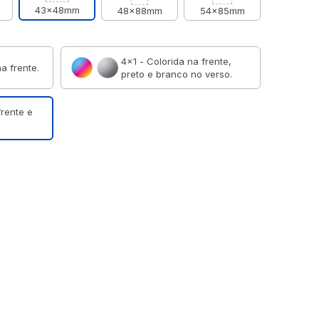
43x48mm
48x88mm
54x85mm
4×1 - Colorida na frente,
a frente.
preto e branco no verso.
frente e