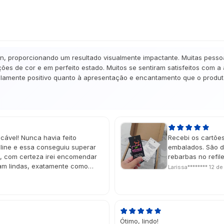
gn, proporcionando um resultado visualmente impactante. Muitas pesso
ões de cor e em perfeito estado. Muitos se sentiram satisfeitos com a
amente positivo quanto à apresentação e encantamento que o produto 
cável! Nunca havia feito
Recebi os cartõe
ine e essa conseguiu superar
embalados. São d
e, com certeza irei encomendar
rebarbas no refi
ram lindas, exatamente como
Larissa********
12 de
do deu um charme muito especial!
ou na data perfeita, super
Ótimo, lindo!