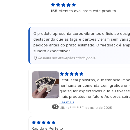
4,9
155
clientes avaliaram este produto
de 5
O produto apresenta cores vibrantes e fiéis ao desi
destacando que as tags e cartões vieram sem variaç
pedidos antes do prazo estimado. O feedback é ampl
supera expectativas.
Resumo das avaliações criado por IA
Estou sem palavras, que trabalho impe
nenhuma encomenda com gráfica on-l
quaisquer expectativas que eu tivess
mais produtos no futuro As cores saí
imaginei no design, e o vinil localiza
Ler mais
+2
É um presente de dia das mães e cheg
Liliane********
11 de maio de 2025
aprovado porque ela amou 🥹💖
Rapido e Perfeito