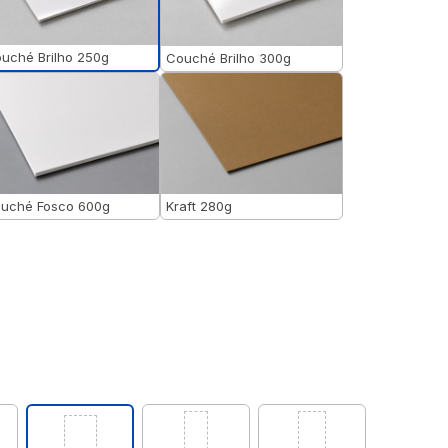
uché Brilho 250g
Couché Brilho 300g
uché Fosco 600g
Kraft 280g