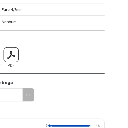
Furo 4,7mm
Nenhum
mo utilizar os nossos gabaritos
w
PDF
entrega
OK
5
148