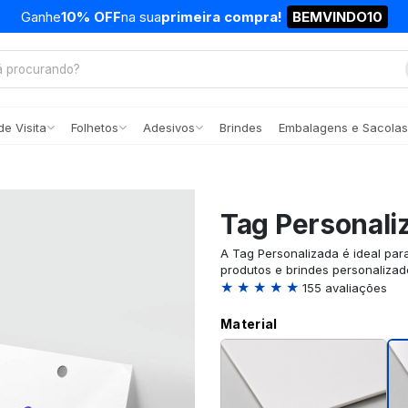
Ganhe
10% OFF
na sua
primeira compra!
BEMVINDO10
e Visita
Folhetos
Adesivos
Brindes
Embalagens e Sacolas
Tag Personali
A Tag Personalizada é ideal par
produtos e brindes personalizad
★ ★ ★ ★ ★
155 avaliações
Material