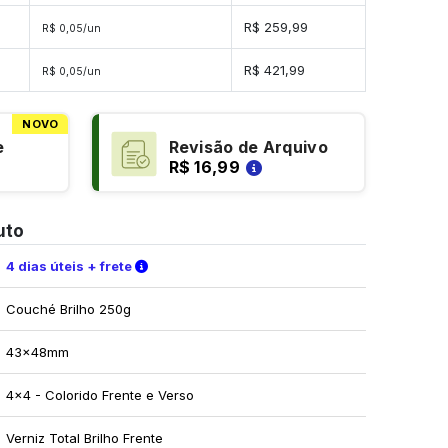
des
R$ 259,99
R$ 0,05/un
des
R$ 421,99
R$ 0,05/un
NOVO
e
Revisão de Arquivo
R$ 16,99
uto
Verifique as condições de entrega
4 dias úteis + frete
Couché Brilho 250g
43x48mm
4x4 - Colorido Frente e Verso
Verniz Total Brilho Frente