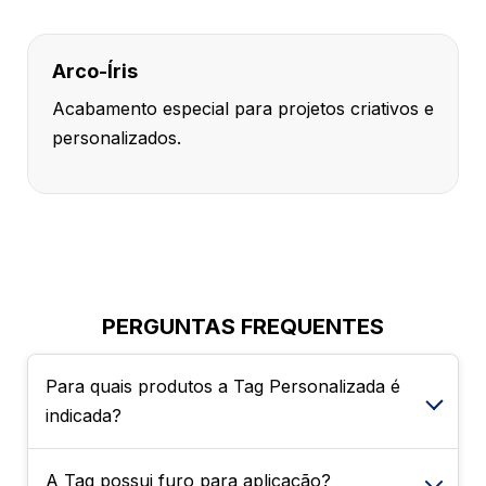
Arco-Íris
Acabamento especial para projetos criativos e
personalizados.
PERGUNTAS FREQUENTES
Para quais produtos a Tag Personalizada é
indicada?
A Tag possui furo para aplicação?
A Tag Personalizada é ideal para diversos