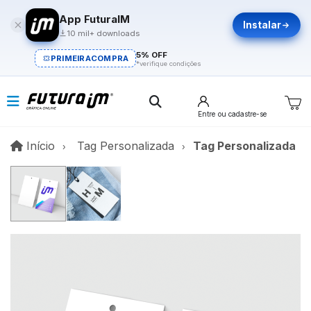
App FuturaIM
Instalar
10 mil+ downloads
5% OFF
PRIMEIRACOMPRA
*verifique condições
Entre
ou cadastre-se
Início
Início
Tag Personalizada
Tag Personalizada