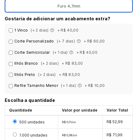
Furo 4,7mm
Gostaria de adicionar um acabamento extra?
1 Vinco
(+ 2 dias)
+ R$ 40,00
Corte Personalizado
(+ 7 dias)
+ R$ 60,00
Corte Semicircular
(+ 1 dia)
+ R$ 40,00
Ilhós Branco
(+ 2 dias)
+ R$ 83,00
Ilhós Preto
(+ 2 dias)
+ R$ 83,00
Refile Tamanho Menor
(+ 1 dia)
+ R$ 10,00
Escolha a quantidade
Quantidade
Valor por unidade
Valor Total
Selecionar 500 unidades
R$ 52,99
500 unidades
R$ 0,11/un
Selecionar 1000 unidades
R$ 71,99
1.000 unidades
R$ 0,08/un