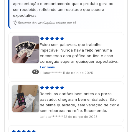
apresentação e encantamento que o produto gera ao
ser recebido, refletindo um resultado que supera
expectativas.
Resumo das avaliações criado por IA
Estou sem palavras, que trabalho
impecável! Nunca havia feito nenhuma
encomenda com gráfica on-line e essa
conseguiu superar quaisquer expectativas
que eu tivesse, com certeza irei
Ler mais
+2
encomendar mais produtos no futuro As
Liliane********
11 de maio de 2025
cores saíram lindas, exatamente como
imaginei no design, e o vinil localizado deu
um charme muito especial! É um presente
Recebi os cartões bem antes do prazo
de dia das mães e chegou na data
passado, chegaram bem embalados. São
perfeita, super aprovado porque ela amou
de otima qualidade, sem variação de cor e
🥹💖
sem rebarbas no refile. Recomendo.
Larissa********
12 de março de 2025