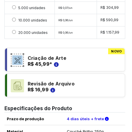
Selecionar 5000 unidades
R$ 304,99
5.000 unidades
R$ 0,07/un
Selecionar 10000 unidades
R$ 590,99
10.000 unidades
R$ 0,06/un
Selecionar 20000 unidades
R$ 1.157,99
20.000 unidades
R$ 0,06/un
NOVO
Criação de Arte
R$ 45,99
*
Revisão de Arquivo
R$ 16,99
Especificações do Produto
Verifique a
Prazo de produção
4 dias úteis + frete
Material
Couché Brilho 250g