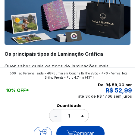
Os principais tipos de Laminação Gráfica
Quer saber quais os tipos de laminações mais
500 Tag Personalizada - 48x88mm em Couché Brilho 250g - 4x0 - Verniz Total
aplicados nos impressos da gráfica FuturaIM? Então,
Brilho Frente - Furo 4,7mm
(4311)
continue a leitura que vamos revelar para você!
De:
R$ 59,00
por
R$ 52,99
10% OFF*
até 3x de R$ 17,66 sem juros
Ver todos os posts
Quantidade
−
+
Comprar