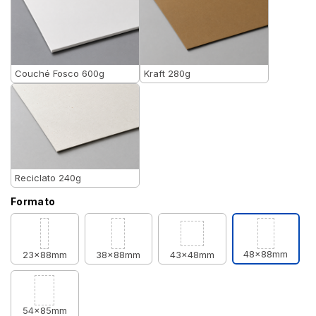
Couché Fosco 600g
Kraft 280g
Reciclato 240g
Formato
48x88mm
23x88mm
38x88mm
43x48mm
54x85mm