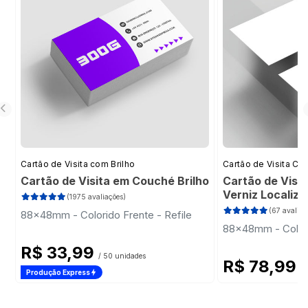
Cartão de Visita com Brilho
Cartão de Visita Cor
Cartão de Visita em Couché Brilho
Cartão de Visi
Verniz Localiz
(1975 avaliações)
(67 avaliaç
88x48mm - Colorido Frente - Refile
88x48mm - Colori
R$ 33,99
/ 50 unidades
R$ 78,99
/ 
Produção Express