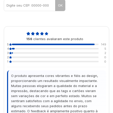
OK
4,9
156
clientes avaliaram este produto
de 5
5
149
4
5
3
2
2
0
1
0
O produto apresenta cores vibrantes e fiéis ao design,
proporcionando um resultado visualmente impactante.
Muitas pessoas elogiaram a qualidade do material e a
impressão, destacando que as tags e cartões vieram
sem variações de cor e em perfeito estado. Muitos se
sentiram satisfeitos com a agilidade no envio, com
alguns recebendo seus pedidos antes do prazo
estimado. O feedback é amplamente positivo quanto à