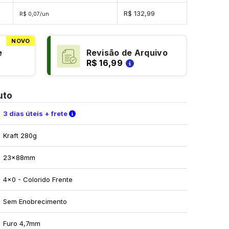
es
R$ 132,99
R$ 0,07/un
NOVO
e
Revisão de Arquivo
R$ 16,99
uto
Verifique as condições de entrega
3 dias úteis + frete
Kraft 280g
23x88mm
4x0 - Colorido Frente
Sem Enobrecimento
Furo 4,7mm