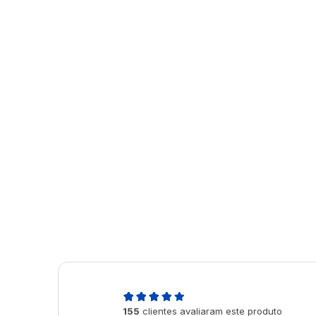
4,9
155
clientes avaliaram este produto
de 5