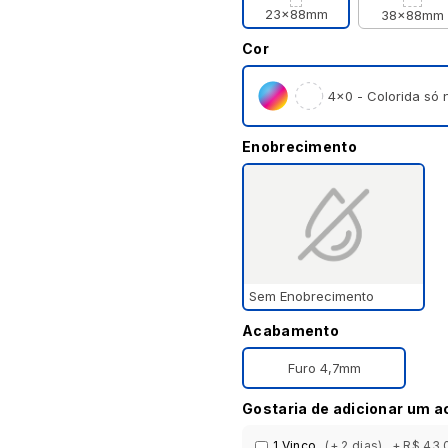
23x88mm
38x88mm
Cor
4×0 - Colorida só n
Enobrecimento
Sem Enobrecimento
Acabamento
Furo 4,7mm
Gostaria de adicionar um 
1 Vinco
(+ 2 dias)
+ R$ 43,