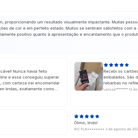
gn, proporcionando um resultado visualmente impactante. Muitas pesso
ões de cor e em perfeito estado. Muitos se sentiram satisfeitos com a
amente positivo quanto à apresentação e encantamento que o produto 
cável! Nunca havia feito
Recebi os cartõe
ine e essa conseguiu superar
embalados. São d
e, com certeza irei encomendar
rebarbas no refi
ram lindas, exatamente como
Larissa********
12 de
do deu um charme muito especial!
ou na data perfeita, super
Ótimo, lindo!
AIC PLA********
3 de agosto de 20