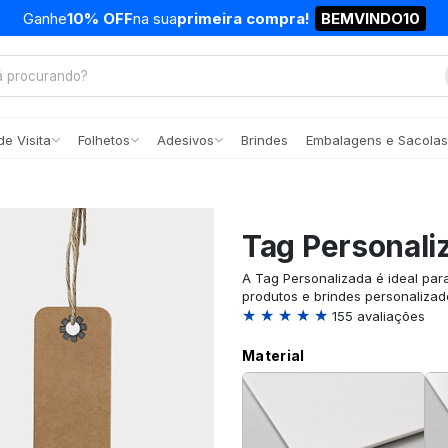
Ganhe
10% OFF
na sua
primeira compra!
BEMVINDO10
e Visita
Folhetos
Adesivos
Brindes
Embalagens e Sacolas
Tag Personali
A Tag Personalizada é ideal par
produtos e brindes personalizad
★ ★ ★ ★ ★
155 avaliações
Material