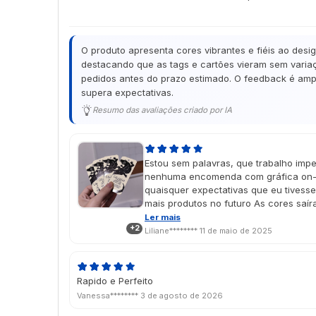
O produto apresenta cores vibrantes e fiéis ao desi
destacando que as tags e cartões vieram sem variaç
pedidos antes do prazo estimado. O feedback é ampl
supera expectativas.
Resumo das avaliações criado por IA
Estou sem palavras, que trabalho impe
nenhuma encomenda com gráfica on-l
quaisquer expectativas que eu tivess
mais produtos no futuro As cores saí
imaginei no design, e o vinil localiza
Ler mais
+2
É um presente de dia das mães e cheg
Liliane********
11 de maio de 2025
aprovado porque ela amou 🥹💖
Rapido e Perfeito
Vanessa********
3 de agosto de 2026