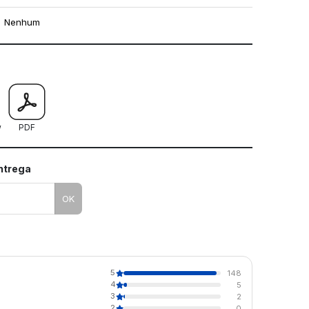
Nenhum
mo utilizar os nossos gabaritos
w
PDF
entrega
OK
5
148
4
5
3
2
2
0