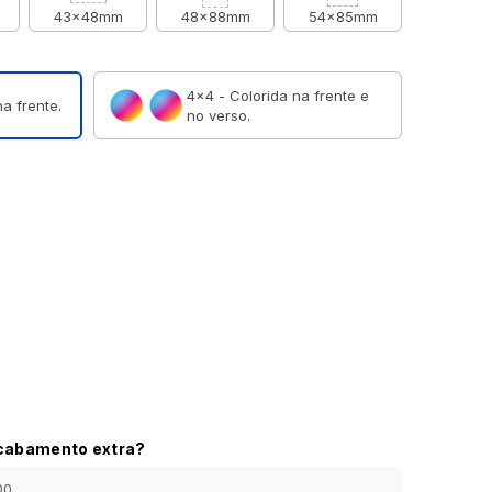
43x48mm
48x88mm
54x85mm
4×4 - Colorida na frente e
a frente.
no verso.
acabamento extra?
00