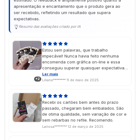
estimado. O feedback é amplamente positivo quanto à
apresentação e encantamento que o produto gera ao
ser recebido, refletindo um resultado que supera
expectativas.
Resumo das avaliações criado por IA
Estou sem palavras, que trabalho
impecável! Nunca havia feito nenhuma
encomenda com gráfica on-line e essa
conseguiu superar quaisquer expectativas
que eu tivesse, com certeza irei
Ler mais
+2
encomendar mais produtos no futuro As
Liliane********
11 de maio de 2025
cores saíram lindas, exatamente como
imaginei no design, e o vinil localizado deu
um charme muito especial! É um presente
Recebi os cartões bem antes do prazo
de dia das mães e chegou na data
passado, chegaram bem embalados. São
perfeita, super aprovado porque ela amou
de otima qualidade, sem variação de cor e
🥹💖
sem rebarbas no refile. Recomendo.
Larissa********
12 de março de 2025