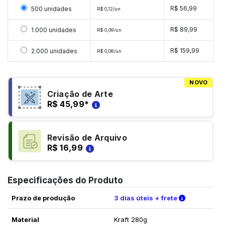
Selecionar 500 unidades
R$ 56,99
500 unidades
R$ 0,12/un
Selecionar 1000 unidades
R$ 89,99
1.000 unidades
R$ 0,09/un
Selecionar 2000 unidades
R$ 159,99
2.000 unidades
R$ 0,08/un
NOVO
Criação de Arte
R$ 45,99
*
Revisão de Arquivo
R$ 16,99
Especificações do Produto
Verifique a
Prazo de produção
3 dias úteis + frete
Material
Kraft 280g