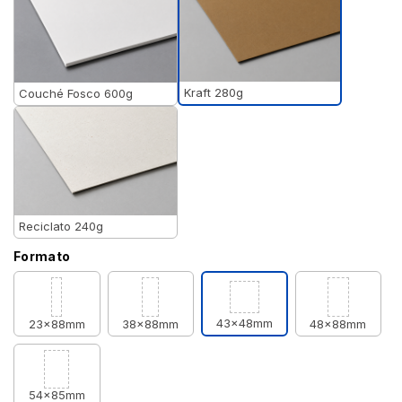
Kraft 280g
Couché Fosco 600g
Reciclato 240g
Formato
43x48mm
23x88mm
38x88mm
48x88mm
54x85mm