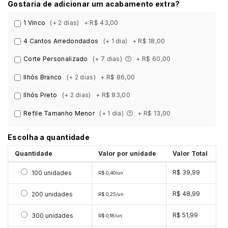
Gostaria de adicionar um acabamento extra?
1 Vinco
(+ 2 dias)
+ R$ 43,00
4 Cantos Arredondados
(+ 1 dia)
+ R$ 18,00
Corte Personalizado
(+ 7 dias)
+ R$ 60,00
Ilhós Branco
(+ 2 dias)
+ R$ 86,00
Ilhós Preto
(+ 2 dias)
+ R$ 83,00
Refile Tamanho Menor
(+ 1 dia)
+ R$ 13,00
Escolha a quantidade
Quantidade
Valor por unidade
Valor Total
Selecionar 100 unidades
R$ 39,99
100 unidades
R$ 0,40/un
Selecionar 200 unidades
R$ 48,99
200 unidades
R$ 0,25/un
Selecionar 300 unidades
R$ 51,99
300 unidades
R$ 0,18/un