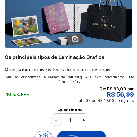
Os principais tipos de Laminação Gráfica
Quer saber quais os tipos de laminações mais
500 Tag Personalizada - 43x48mm em Kraft 280g - 4x4 - Sem Enobrecimento - Furo
aplicados nos impressos da gráfica FuturaIM? Então,
4,7mm
(47493)
continue a leitura que vamos revelar para você!
De:
R$ 63,00
por
R$ 56,99
10% OFF*
até 3x de R$ 19,00 sem juros
Ver todos os posts
Quantidade
−
+