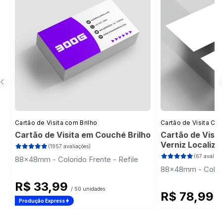
Cartão de Visita com Brilho
Cartão de Visita Cor
Cartão de Visita em Couché Brilho
Cartão de Visi
Verniz Localiz
(1957 avaliações)
(67 avaliaç
88x48mm - Colorido Frente - Refile
88x48mm - Colori
R$ 33,99
/ 50 unidades
R$ 78,99
/ 
Produção Express