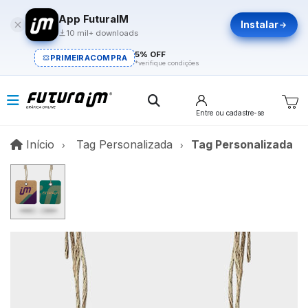
App FuturaIM
Instalar
10 mil+ downloads
5% OFF
PRIMEIRACOMPRA
*verifique condições
Entre
ou cadastre-se
Início
Início
Tag Personalizada
Tag Personalizada