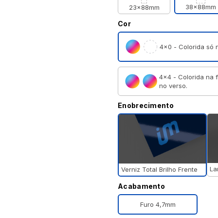
38x88mm
23x88mm
Cor
4×0 - Colorida só n
4×4 - Colorida na 
no verso.
Enobrecimento
La
Verniz Total Brilho Frente
Acabamento
Furo 4,7mm