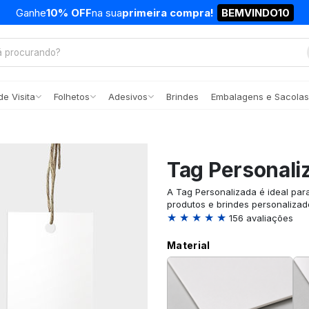
Ganhe
10% OFF
na sua
primeira compra!
BEMVINDO10
e Visita
Folhetos
Adesivos
Brindes
Embalagens e Sacolas
Tag Personali
A Tag Personalizada é ideal par
produtos e brindes personalizad
★ ★ ★ ★ ★
156 avaliações
Material