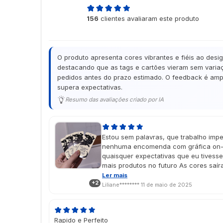
4,9
156
clientes avaliaram este produto
de 5
O produto apresenta cores vibrantes e fiéis ao desi
destacando que as tags e cartões vieram sem variaç
pedidos antes do prazo estimado. O feedback é ampl
supera expectativas.
Resumo das avaliações criado por IA
Estou sem palavras, que trabalho impe
nenhuma encomenda com gráfica on-l
quaisquer expectativas que eu tivess
mais produtos no futuro As cores saí
imaginei no design, e o vinil localiza
Ler mais
+2
É um presente de dia das mães e cheg
Liliane********
11 de maio de 2025
aprovado porque ela amou 🥹💖
Rapido e Perfeito