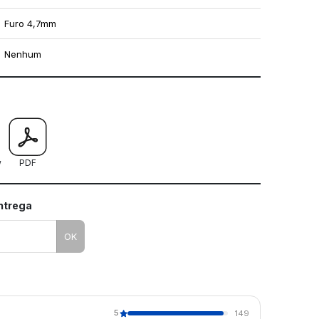
Furo 4,7mm
Nenhum
mo utilizar os nossos gabaritos
w
PDF
entrega
OK
5
149