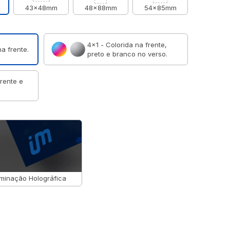
43x48mm
48x88mm
54x85mm
4×1 - Colorida na frente,
a frente.
preto e branco no verso.
frente e
minação Holográfica