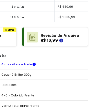
des
R$ 680,99
R$ 0,07/un
ades
R$ 1.335,99
R$ 0,07/un
NOVO
e
Revisão de Arquivo
R$ 16,99
uto
Verifique as condições de entrega
4 dias úteis + frete
Couché Brilho 300g
38x88mm
4x0 - Colorido Frente
Verniz Total Brilho Frente