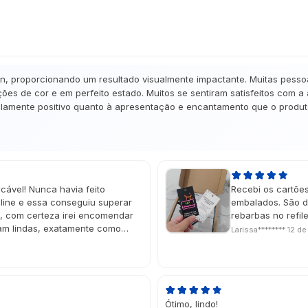
gn, proporcionando um resultado visualmente impactante. Muitas pesso
ões de cor e em perfeito estado. Muitos se sentiram satisfeitos com a
amente positivo quanto à apresentação e encantamento que o produto 
cável! Nunca havia feito
Recebi os cartõe
ine e essa conseguiu superar
embalados. São d
e, com certeza irei encomendar
rebarbas no refi
ram lindas, exatamente como
Larissa********
12 de
do deu um charme muito especial!
ou na data perfeita, super
Ótimo, lindo!