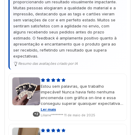
proporcionando um resultado visualmente impactante.
Muitas pessoas elogiaram a qualidade do material e a
impressão, destacando que as tags e cartões vieram
sem variações de cor e em perfeito estado. Muitos se
sentiram satisfeitos com a agilidade no envio, com
alguns recebendo seus pedidos antes do prazo
estimado. O feedback é amplamente positivo quanto à
apresentação e encantamento que o produto gera ao
ser recebido, refletindo um resultado que supera
expectativas.
Resumo das avaliações criado por IA
Estou sem palavras, que trabalho
impecável! Nunca havia feito nenhuma
encomenda com gráfica on-line e essa
conseguiu superar quaisquer expectativas
que eu tivesse, com certeza irei
Ler mais
+2
encomendar mais produtos no futuro As
Liliane********
11 de maio de 2025
cores saíram lindas, exatamente como
imaginei no design, e o vinil localizado deu
um charme muito especial! É um presente