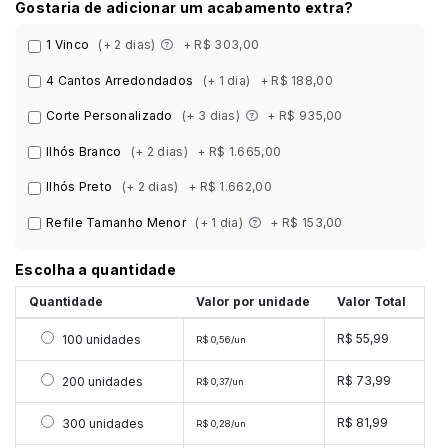
Gostaria de adicionar um acabamento extra?
1 Vinco
(+ 2 dias)
+ R$ 303,00
4 Cantos Arredondados
(+ 1 dia)
+ R$ 188,00
Corte Personalizado
(+ 3 dias)
+ R$ 935,00
Ilhós Branco
(+ 2 dias)
+ R$ 1.665,00
Ilhós Preto
(+ 2 dias)
+ R$ 1.662,00
Refile Tamanho Menor
(+ 1 dia)
+ R$ 153,00
Escolha a quantidade
Quantidade
Valor por unidade
Valor Total
Selecionar 100 unidades
R$ 55,99
100 unidades
R$ 0,56/un
Selecionar 200 unidades
R$ 73,99
200 unidades
R$ 0,37/un
Selecionar 300 unidades
R$ 81,99
300 unidades
R$ 0,28/un