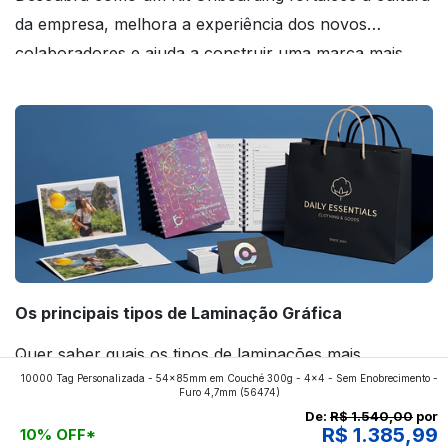
da empresa, melhora a experiência dos novos
colaboradores e ajuda a construir uma marca mais
forte! Confira!
Os principais tipos de Laminação Gráfica
Quer saber quais os tipos de laminações mais
10000 Tag Personalizada - 54x85mm em Couché 300g - 4x4 - Sem Enobrecimento -
aplicados nos impressos da gráfica FuturaIM? Então,
Furo 4,7mm
(56474)
continue a leitura que vamos revelar para você!
De:
R$ 1.540,00
por
R$ 1.385,99
10% OFF*