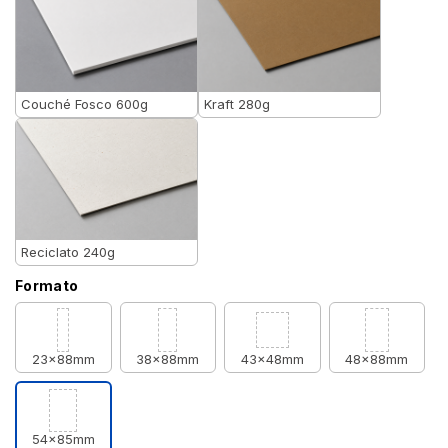
Couché Fosco 600g
Kraft 280g
Reciclato 240g
Formato
23x88mm
38x88mm
43x48mm
48x88mm
54x85mm