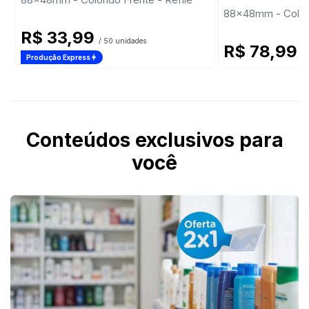
88x48mm - Colori
R$ 33,99
/ 50 unidades
R$ 78,99
/ 
Produção Express
Conteúdos exclusivos para
você