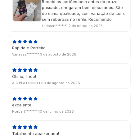
Recebi os cartões bem antes do prazo
de dia das mães e chegou na data
passado, chegaram bem embalados. São
perfeita, super aprovado porque ela amou
de otima qualidade, sem variação de cor e
🥹💖
sem rebarbas no refile. Recomendo.
Larissa********
12 de março de 2025
Rapido e Perfeito
Vanessa********
3 de agosto de 2026
Ótimo, lindo!
AIC PLA********
3 de agosto de 2026
excelente
Norbert********
10 de junho de 2026
Totalmente apaixonada!