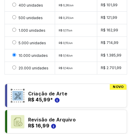
Selecionar 400 unidades
R$ 101,99
400 unidades
R$ 0,26/un
Selecionar 500 unidades
R$ 121,99
500 unidades
R$ 0,25/un
Selecionar 1000 unidades
R$ 162,99
1.000 unidades
R$ 0,17/un
Selecionar 5000 unidades
R$ 714,99
5.000 unidades
R$ 0,15/un
Selecionar 10000 unidades
R$ 1.385,99
10.000 unidades
R$ 0,14/un
Selecionar 20000 unidades
R$ 2.701,99
20.000 unidades
R$ 0,14/un
NOVO
Criação de Arte
R$ 45,99
*
Revisão de Arquivo
R$ 16,99