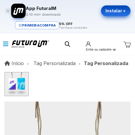
App FuturaIM
Instalar
10 mil+ downloads
5% OFF
PRIMEIRACOMPRA
*verifique condições
Entre
ou cadastre-se
Início
Início
Tag Personalizada
Tag Personalizada