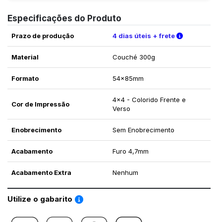
Especificações do Produto
Verifique a
Prazo de produção
4 dias úteis + frete
Material
Couché 300g
Formato
54x85mm
4x4 - Colorido Frente e
Cor de Impressão
Verso
Enobrecimento
Sem Enobrecimento
Acabamento
Furo 4,7mm
Acabamento Extra
Nenhum
Saiba como utilizar os nossos gabaritos
Utilize o gabarito