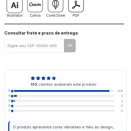
Illustrator
Canva
Corel Draw
PDF
Consultar frete e prazo de entrega
OK
4,9
155
clientes avaliaram este produto
de 5
5
148
4
5
3
2
2
0
1
0
O produto apresenta cores vibrantes e fiéis ao design,