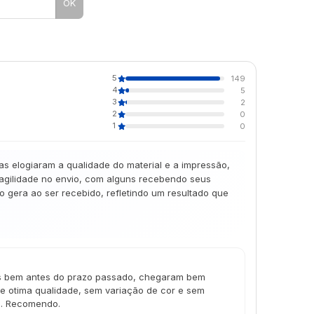
OK
5
149
4
5
3
2
2
0
1
0
as elogiaram a qualidade do material e a impressão,
 agilidade no envio, com alguns recebendo seus
gera ao ser recebido, refletindo um resultado que
s bem antes do prazo passado, chegaram bem
e otima qualidade, sem variação de cor e sem
le. Recomendo.