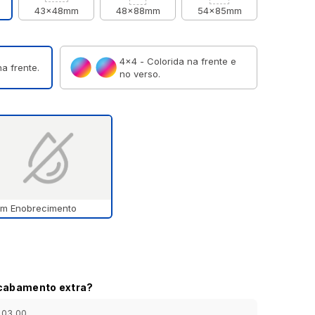
43x48mm
48x88mm
54x85mm
4×4 - Colorida na frente e
a frente.
no verso.
m Enobrecimento
acabamento extra?
303,00