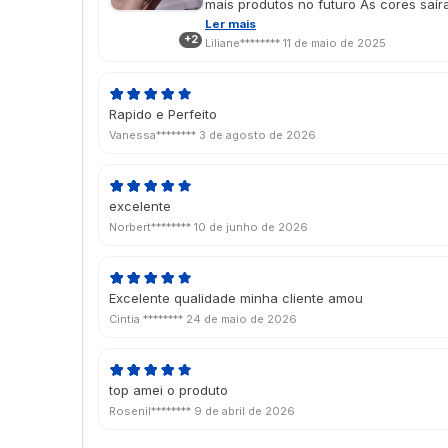
mais produtos no futuro As cores saí
imaginei no design, e o vinil localiza
Ler mais
+2
É um presente de dia das mães e cheg
Liliane********
11 de maio de 2025
aprovado porque ela amou 🥹💖
Rapido e Perfeito
Vanessa********
3 de agosto de 2026
excelente
Norbert********
10 de junho de 2026
Excelente qualidade minha cliente amou
Cintia ********
24 de maio de 2026
top amei o produto
Rosenil********
9 de abril de 2026