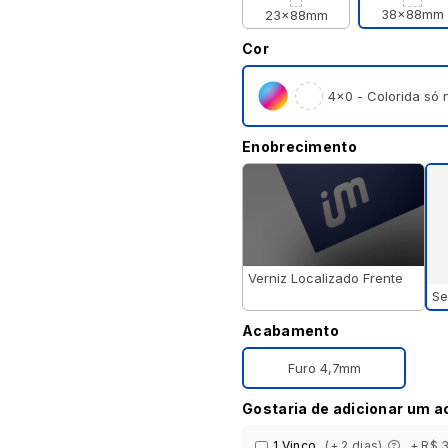
38x88mm
23x88mm
Cor
4×0 - Colorida só n
Enobrecimento
Verniz Localizado Frente
Se
Acabamento
Furo 4,7mm
Gostaria de adicionar um 
1 Vinco
(+ 2 dias)
+ R$ 