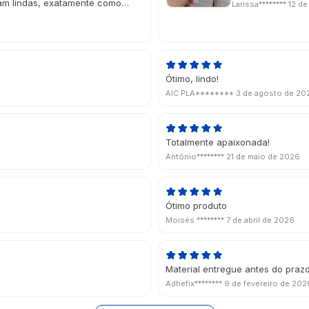
ram lindas, exatamente como
Larissa********
12 de
do deu um charme muito especial!
ou na data perfeita, super
Ótimo, lindo!
AIC PLA********
3 de agosto de 20
Totalmente apaixonada!
Antônio********
21 de maio de 2026
Ótimo produto
Moisés ********
7 de abril de 2026
Material entregue antes do praz
Adhefix********
9 de fevereiro de 202