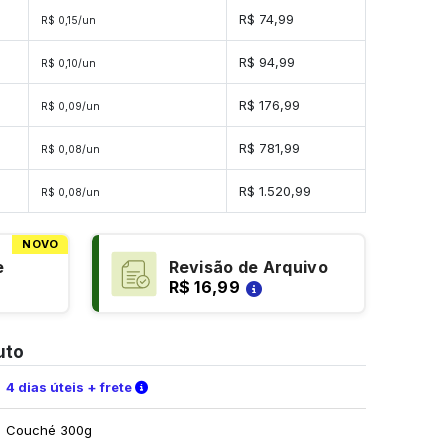
s
R$ 74,99
R$ 0,15/un
es
R$ 94,99
R$ 0,10/un
es
R$ 176,99
R$ 0,09/un
des
R$ 781,99
R$ 0,08/un
ades
R$ 1.520,99
R$ 0,08/un
NOVO
e
Revisão de Arquivo
R$ 16,99
uto
Verifique as condições de entrega
4 dias úteis + frete
Couché 300g