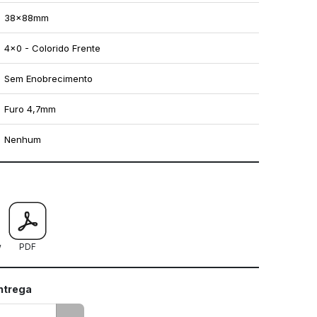
38x88mm
4x0 - Colorido Frente
Sem Enobrecimento
Furo 4,7mm
Nenhum
mo utilizar os nossos gabaritos
w
PDF
entrega