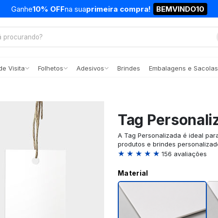
Ganhe
10% OFF
na sua
primeira compra!
BEMVINDO10
e Visita
Folhetos
Adesivos
Brindes
Embalagens e Sacolas
Tag Personali
A Tag Personalizada é ideal par
produtos e brindes personalizad
★ ★ ★ ★ ★
156 avaliações
Material