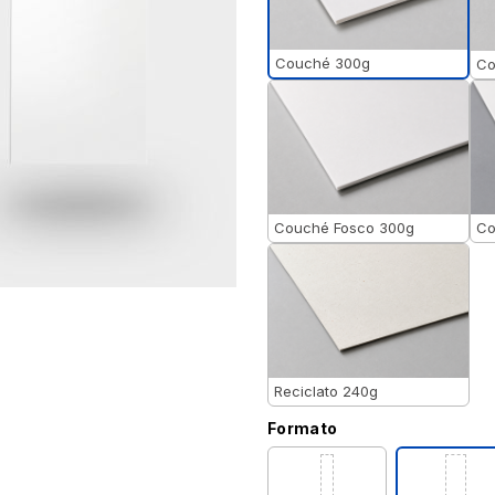
Couché 300g
Co
Couché Fosco 300g
Co
Reciclato 240g
Formato