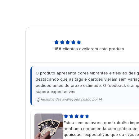
4,9
156
clientes avaliaram este produto
de 5
O produto apresenta cores vibrantes e fiéis ao desi
destacando que as tags e cartões vieram sem variaç
pedidos antes do prazo estimado. O feedback é ampl
supera expectativas.
Resumo das avaliações criado por IA
Estou sem palavras, que trabalho impe
nenhuma encomenda com gráfica on-l
quaisquer expectativas que eu tivess