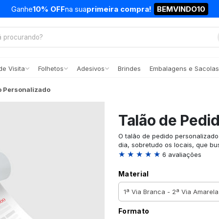
Ganhe
10% OFF
na sua
primeira compra!
BEMVINDO10
e Visita
Folhetos
Adesivos
Brindes
Embalagens e Sacolas
o Personalizado
Talão de Pedi
O talão de pedido personalizado
dia, sobretudo os locais, que b
★ ★ ★ ★ ★
6 avaliações
Material
Formato