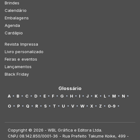
Brindes
Calendário
Embalagens
Agenda
Cardápio
Revista Impressa
Livro personalizado
Feiras e eventos
Lançamentos
Black Friday
Glossário
A
B
C
D
E
F
G
H
I
J
K
L
M
N
O
P
Q
R
S
T
U
V
W
X
Z
0-9
Copyright © 2026 - WBL Gráfica e Editora Ltda.
CNPJ 08.142.850/0001-36 - Rua Prefeito Takume Koike, 499 -