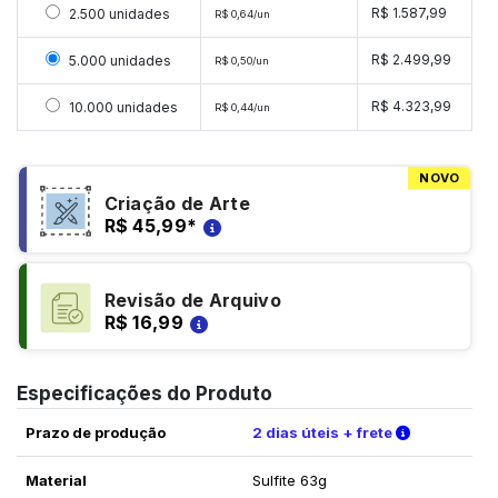
Selecionar 2500 unidades
R$ 1.587,99
2.500 unidades
R$ 0,64/un
Selecionar 5000 unidades
R$ 2.499,99
5.000 unidades
R$ 0,50/un
Selecionar 10000 unidades
R$ 4.323,99
10.000 unidades
R$ 0,44/un
NOVO
Criação de Arte
R$ 45,99
*
Revisão de Arquivo
R$ 16,99
Especificações do Produto
Verifique a
Prazo de produção
2 dias úteis + frete
Material
Sulfite 63g