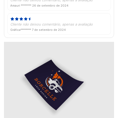
Amauri ********
26 de setembro de 2024
Cliente não deixou comentário, apenas a avaliação
Gráfica********
7 de setembro de 2024