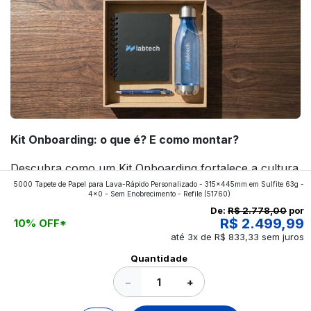
Kit Onboarding: o que é? E como montar?
Descubra como um Kit Onboarding fortalece a cultura
5000 Tapete de Papel para Lava-Rápido Personalizado - 315x445mm em Sulfite 63g -
da empresa, melhora a experiência dos novos
4x0 - Sem Enobrecimento - Refile
(51760)
colaboradores e ajuda a construir uma marca mais
De:
R$ 2.778,00
por
R$ 2.499,99
10% OFF*
forte! Confira!
até 3x de R$ 833,33 sem juros
Ver todos os posts
Quantidade
−
+