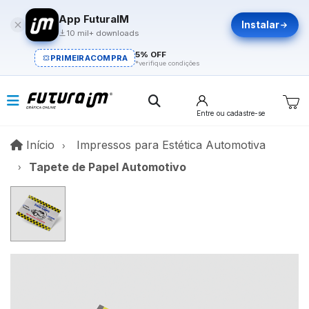
App FuturaIM
Instalar
10 mil+ downloads
5% OFF
PRIMEIRACOMPRA
*verifique condições
Entre
ou cadastre-se
Início
Início
Impressos para Estética Automotiva
Tapete de Papel Automotivo