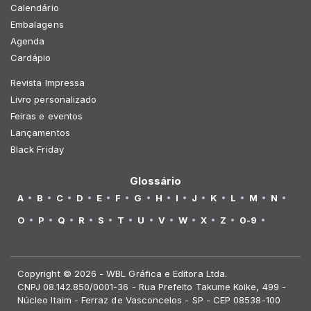
Calendário
Embalagens
Agenda
Cardápio
Revista Impressa
Livro personalizado
Feiras e eventos
Lançamentos
Black Friday
Glossário
A
B
C
D
E
F
G
H
I
J
K
L
M
N
O
P
Q
R
S
T
U
V
W
X
Z
0-9
Copyright © 2026 - WBL Gráfica e Editora Ltda.
CNPJ 08.142.850/0001-36 - Rua Prefeito Takume Koike, 499 -
Núcleo Itaim - Ferraz de Vasconcelos - SP - CEP 08538-100