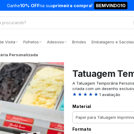
Ganhe
10% OFF
na sua
primeira compra!
BEMVINDO10
e Visita
Folhetos
Adesivos
Brindes
Embalagens e Sacolas
ria Personalizada
Tatuagem Tem
A Tatuagem Temporária Personal
criada com um desenho exclusiv
★ ★ ★ ★ ★
1 avaliação
Material
Formato