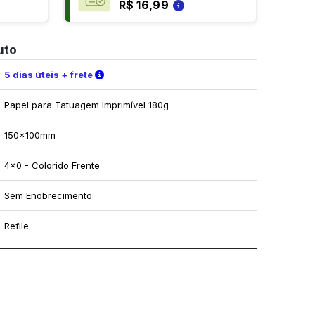
R$ 16,99
uto
Verifique as condições de entrega
5 dias úteis + frete
Papel para Tatuagem Imprimível 180g
150x100mm
4x0 - Colorido Frente
Sem Enobrecimento
Refile
mo utilizar os nossos gabaritos