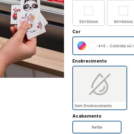
50x50mm
60x60mm
Cor
4×0 - Colorida só n
Enobrecimento
Sem Enobrecimento
Acabamento
Refile