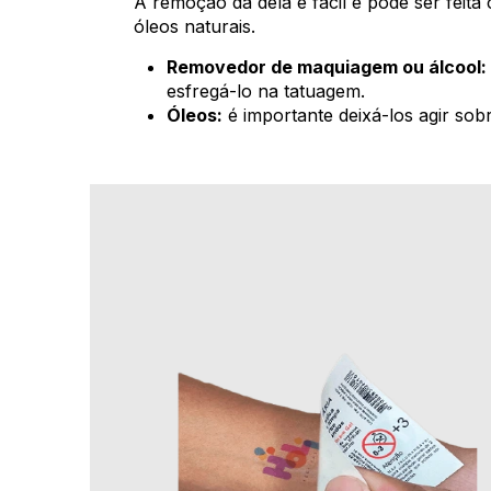
A remoção da dela é fácil e pode ser feit
óleos naturais.
Removedor de maquiagem ou álcool:
esfregá-lo na tatuagem.
Óleos:
é importante deixá-los agir so