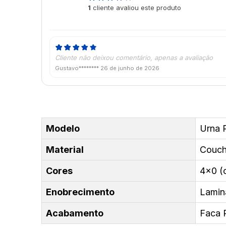
1
cliente avaliou este produto
de 5
Cliente não deixou comentário, apenas a avaliação
Gustavo********
26 de junho de 2026
Modelo
Urna 
Material
Couch
Cores
4x0 (c
Enobrecimento
Lamin
Acabamento
Faca 