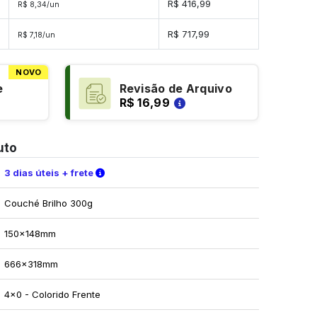
R$ 416,99
R$ 8,34/un
s
R$ 717,99
R$ 7,18/un
NOVO
e
Revisão de Arquivo
R$ 16,99
uto
Verifique as condições de entrega
3 dias úteis + frete
Couché Brilho 300g
150x148mm
666x318mm
4x0 - Colorido Frente