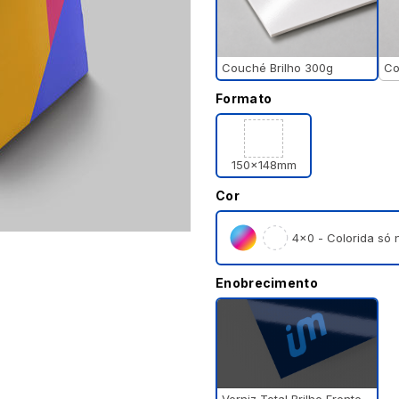
Couché Brilho 300g
Co
Formato
150x148mm
Cor
4×0 - Colorida só n
Enobrecimento