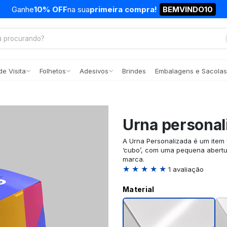
Ganhe
10% OFF
na sua
primeira compra!
BEMVINDO10
e Visita
Folhetos
Adesivos
Brindes
Embalagens e Sacolas
Urna personal
A Urna Personalizada é um item
‘cubo’, com uma pequena abertur
marca.
★ ★ ★ ★ ★
1 avaliação
Material