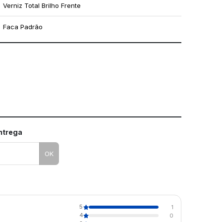
Verniz Total Brilho Frente
Faca Padrão
mo utilizar os nossos gabaritos
entrega
OK
5
1
4
0