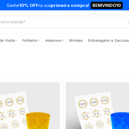
Ganhe
10% OFF
na sua
primeira compra!
BEMVINDO10
e Visita
Folhetos
Adesivos
Brindes
Embalagens e Sacolas
DTF-UV
(13)