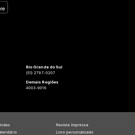
Rio Grande do Sul
(51) 2797-0207
Demais Regiões
4003-9016
indes
Revista Impressa
lendário
Livro personalizado