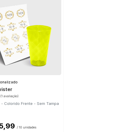
onalizado
ister
(1 avaliação)
- Colorido Frente - Sem Tampa
25,99
/ 10 unidades