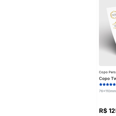
Copo Pers
Copo Tw
76x110mm 
R$ 1