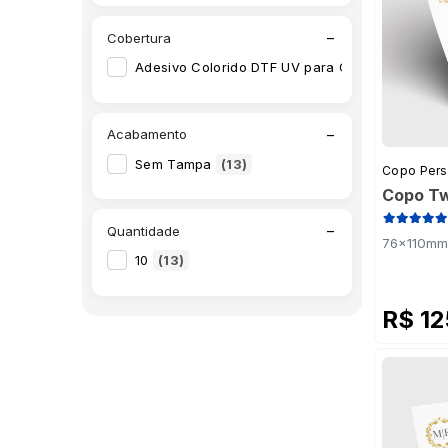
−
Cobertura
Adesivo Colorido DTF UV para Colar
(13)
−
Acabamento
Sem Tampa
(13)
Copo Pers
Copo Tw
−
Quantidade
76x110mm 
10
(13)
R$ 1