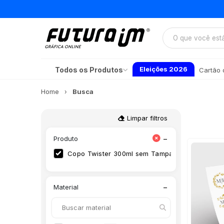
Eleições 2026
Todos os Produtos
Cartão d
Home
Busca
Limpar filtros
−
Produto
Copo Twister 300ml sem Tampa e 1 Folha A3 
−
Material