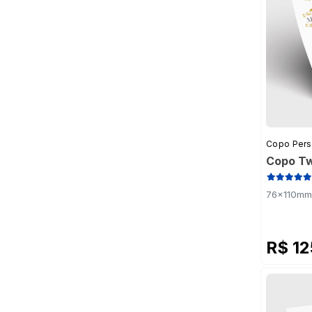
Copo Pers
Copo Tw
76x110mm 
R$ 1