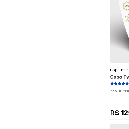
Copo Pers
Copo Tw
76x110mm 
R$ 1