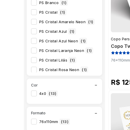
PS Branco
(1)
PS Cristal
(1)
PS Cristal Amarelo Neon
(1)
PS Cristal Azul
(1)
Copo Pers
PS Cristal Azul Neon
(1)
Copo Tw
PS Cristal Laranja Neon
(1)
PS Cristal Lilás
(1)
76x110mm 
PS Cristal Rosa Neon
(1)
PS Cristal Verde Neon
(1)
R$ 1
−
Cor
PS Cristal Vermelho
(1)
4x0
(13)
PS Preto
(1)
PS Pérola
(1)
−
Formato
PS Rosa Bebê
(1)
76x110mm
(13)