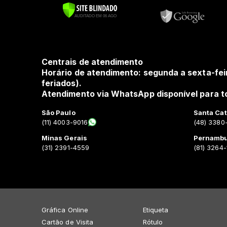
Centrais de atendimento
Horário de atendimento: segunda a sexta-fei
feriados).
Atendimento via WhatsApp disponível para to
São Paulo
Santa Cat
(11) 4003-9016
(48) 3380
Minas Gerais
Pernamb
(31) 2391-4559
(81) 3264
Gráfica Online
Etiqueta
Cartão de Visita
Rótulo