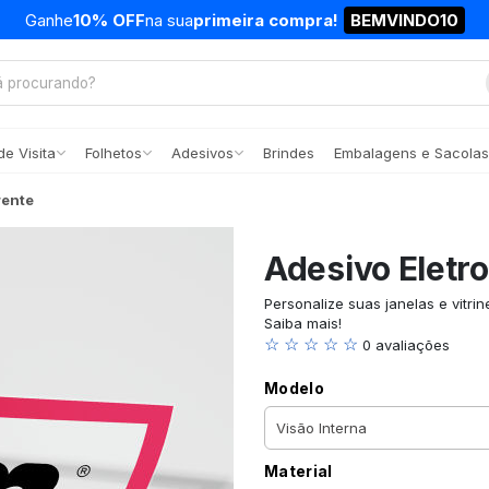
Ganhe
10% OFF
na sua
primeira compra!
BEMVINDO10
e Visita
Folhetos
Adesivos
Brindes
Embalagens e Sacolas
rente
Adesivo Eletr
Personalize suas janelas e vitri
Saiba mais!
☆ ☆ ☆ ☆ ☆
0 avaliações
Modelo
Material