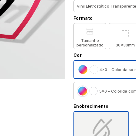
Formato
Tamanho
personalizado
30x30mm
Cor
4×0 - Colorida só n
5×0 - Colorida com
Enobrecimento