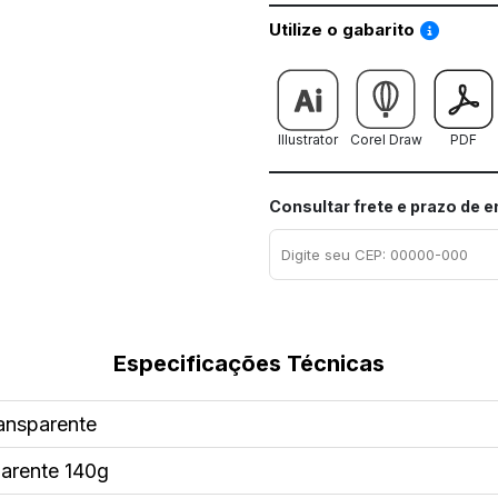
Saiba co
Utilize o gabarito
Illustrator
Corel Draw
PDF
Consultar frete e prazo de 
Especificações Técnicas
ransparente
sparente 140g