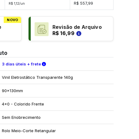
s
R$ 557,99
R$ 1,12/un
NOVO
e
Revisão de Arquivo
R$ 16,99
uto
Verifique as condições de entrega
3 dias úteis + frete
Vinil Eletrostático Transparente 140g
90x130mm
4x0 - Colorido Frente
Sem Enobrecimento
Rolo Meio-Corte Retangular