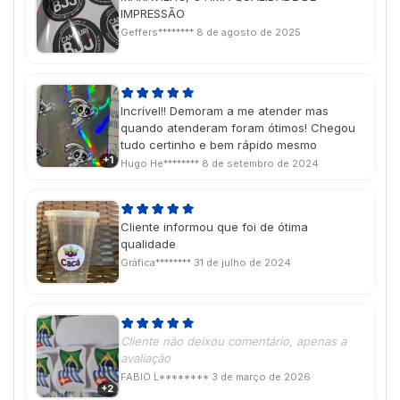
IMPRESSÃO
Geffers********
8 de agosto de 2025
Incrível!! Demoram a me atender mas
quando atenderam foram ótimos! Chegou
tudo certinho e bem rápido mesmo
+1
Hugo He********
8 de setembro de 2024
Cliente informou que foi de ótima
qualidade
Gráfica********
31 de julho de 2024
Cliente não deixou comentário, apenas a
avaliação
FABIO L********
3 de março de 2026
+2