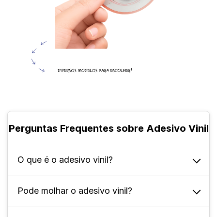
Perguntas Frequentes sobre Adesivo Vinil
O que é o adesivo vinil?
Pode molhar o adesivo vinil?
Ele é um autocolante derivado do plástico
(PVC), flexível, resistente e autocolante,