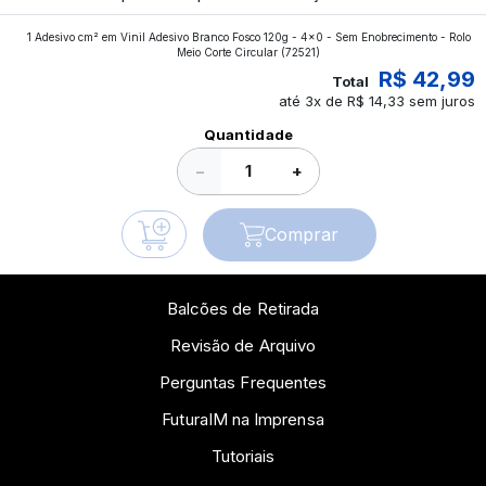
aplicados nos impressos da gráfica FuturaIM? Então,
1 Adesivo cm² em Vinil Adesivo Branco Fosco 120g - 4x0 - Sem Enobrecimento - Rolo
continue a leitura que vamos revelar para você!
Meio Corte Circular
(72521)
R$ 42,99
Total
até 3x de R$ 14,33 sem juros
Ver todos os posts
Quantidade
−
+
Comprar
Balcões de Retirada
Revisão de Arquivo
Perguntas Frequentes
FuturaIM na Imprensa
Tutoriais