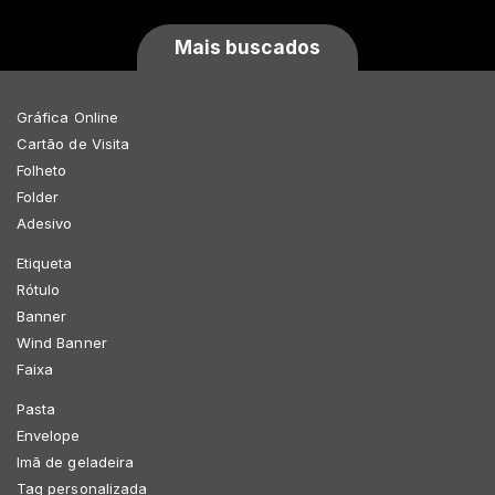
Mais buscados
Gráfica Online
Cartão de Visita
Folheto
Folder
Adesivo
Etiqueta
Rótulo
Banner
Wind Banner
Faixa
Pasta
Envelope
Imã de geladeira
Tag personalizada