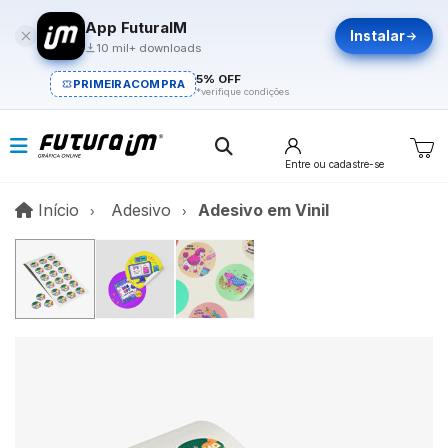
App FuturaIM
Instalar
10 mil+ downloads
5% OFF
PRIMEIRACOMPRA
*verifique condições
Entre
ou cadastre-se
Início
Início
Adesivo
Adesivo em Vinil