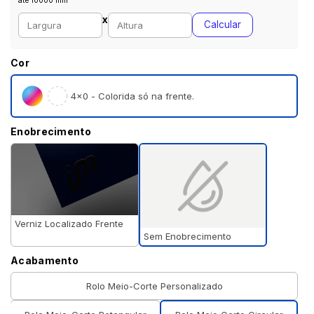
até 10000 mm
Largura personalizada (mm)
Altura personalizada (mm)
x
Calcular
Cor
4×0 - Colorida só na frente.
Enobrecimento
Verniz Localizado Frente
Sem Enobrecimento
Acabamento
Rolo Meio-Corte Personalizado