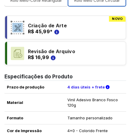
Rolo Meio-Corte Retangular
Rolo Meio Corte Circular
NOVO
Criação de Arte
R$ 45,99
*
Revisão de Arquivo
R$ 16,99
Especificações do Produto
Verifique a
Prazo de produção
4 dias úteis + frete
Vinil Adesivo Branco Fosco
Material
120g
Formato
Tamanho personalizado
Cor de Impressão
4x0 - Colorido Frente