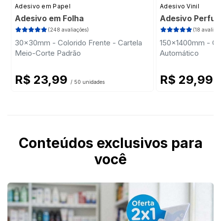
Adesivo em Papel
Adesivo Vinil
Adesivo em Folha
Adesivo Perfur
(248 avaliações)
(18 avaliaç
30x30mm - Colorido Frente - Cartela
150x1400mm - Colo
Meio-Corte Padrão
Automático
R$ 23,99
R$ 29,99
/ 50 unidades
/ 
Conteúdos exclusivos para
você