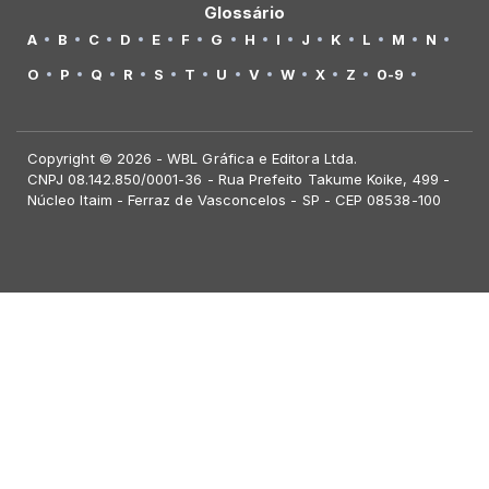
Glossário
A
B
C
D
E
F
G
H
I
J
K
L
M
N
O
P
Q
R
S
T
U
V
W
X
Z
0-9
Copyright © 2026 - WBL Gráfica e Editora Ltda.
CNPJ 08.142.850/0001-36 - Rua Prefeito Takume Koike, 499 -
Núcleo Itaim - Ferraz de Vasconcelos - SP - CEP 08538-100