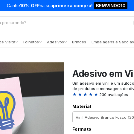
Ganhe
10% OFF
na sua
primeira compra!
BEMVINDO10
e Visita
Folhetos
Adesivos
Brindes
Embalagens e Sacolas
Adesivo em Vi
Um adesivo em vinil é um autocol
de produtos e mensagens de div
★ ★ ★ ★ ★
230 avaliações
Material
Formato