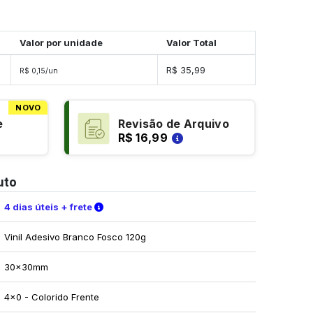
Valor por unidade
Valor Total
s
R$ 35,99
R$ 0,15/un
NOVO
e
Revisão de Arquivo
R$ 16,99
uto
Verifique as condições de entrega
4 dias úteis + frete
Vinil Adesivo Branco Fosco 120g
30x30mm
4x0 - Colorido Frente