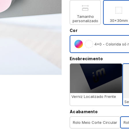
Tamanho
30x30mm
personalizado
Cor
4×0 - Colorida só n
Enobrecimento
Verniz Localizado Frente
Se
Acabamento
Rolo Meio Corte Circular
Ro