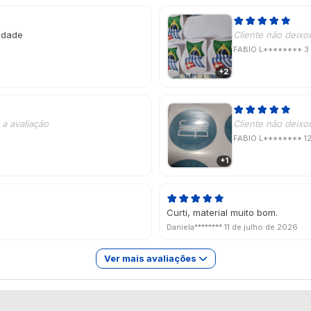
lidade
Cliente não deixo
FABIO L********
3
+2
a avaliação
Cliente não deixo
FABIO L********
1
+1
Curti, material muito bom.
Daniela********
11 de julho de 2026
Ver mais avaliações