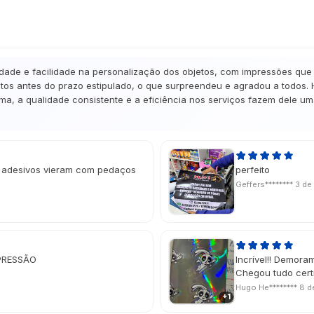
idade e facilidade na personalização dos objetos, com impressões que 
tos antes do prazo estipulado, o que surpreendeu e agradou a todos. 
a, a qualidade consistente e a eficiência nos serviços fazem dele u
s adesivos vieram com pedaços
perfeito
Geffers********
3 de
PRESSÃO
Incrível!! Demor
Chegou tudo cer
Hugo He********
8 d
+1