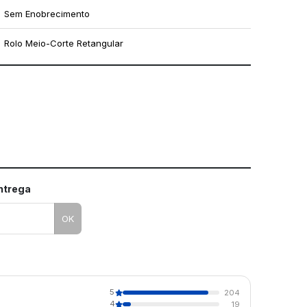
Sem Enobrecimento
Rolo Meio-Corte Retangular
mo utilizar os nossos gabaritos
entrega
OK
5
204
4
19