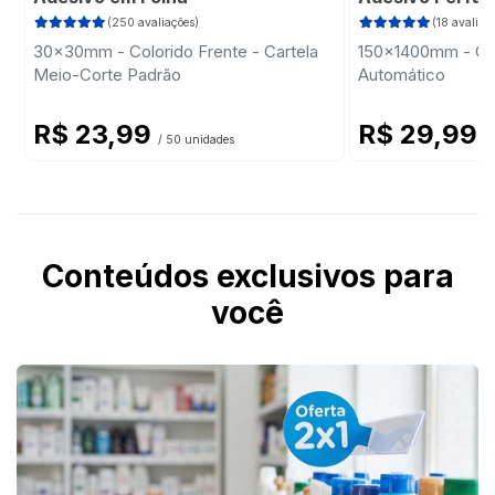
(250 avaliações)
(18 avaliaç
30x30mm - Colorido Frente - Cartela
150x1400mm - Colo
Meio-Corte Padrão
Automático
R$ 23,99
R$ 29,99
/ 50 unidades
/ 
Conteúdos exclusivos para
você