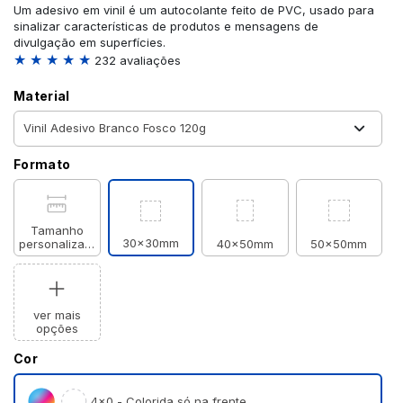
Um adesivo em vinil é um autocolante feito de PVC, usado para
sinalizar características de produtos e mensagens de
divulgação em superfícies.
★ ★ ★ ★ ★
232 avaliações
Material
Formato
Tamanho
30x30mm
personalizado
40x50mm
50x50mm
ver mais
opções
Cor
4×0 - Colorida só na frente.