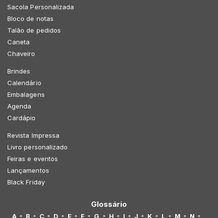
Sacola Personalizada
Bloco de notas
Talão de pedidos
Caneta
Chaveiro
Brindes
Calendário
Embalagens
Agenda
Cardápio
Revista Impressa
Livro personalizado
Feiras e eventos
Lançamentos
Black Friday
Glossário
A
B
C
D
E
F
G
H
I
J
K
L
M
N