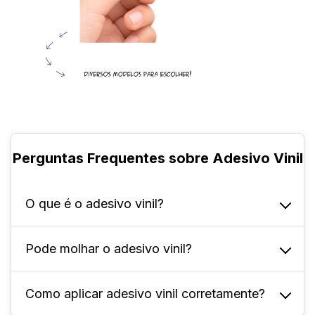
Perguntas Frequentes sobre Adesivo Vinil
O que é o adesivo vinil?
Pode molhar o adesivo vinil?
Ele é um autocolante derivado do plástico
(PVC), flexível, resistente e autocolante,
usado para personalizar e sinalizar em
Como aplicar adesivo vinil corretamente?
É possível molhar e limpar o adesivo vinil
superfícies lisas.
tranquilamente! O material é resistente à