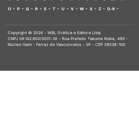
O
P
Q
R
S
T
U
V
W
X
Z
0-9
Copyright © 2026 - WBL Gráfica e Editora Ltda.
CNPJ 08.142.850/0001-36 - Rua Prefeito Takume Koike, 499 -
Núcleo Itaim - Ferraz de Vasconcelos - SP - CEP 08538-100