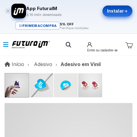
App FuturaIM
Instalar
10 mil+ downloads
5% OFF
PRIMEIRACOMPRA
*verifique condições
Entre
ou cadastre-se
Início
Início
Adesivo
Adesivo em Vinil