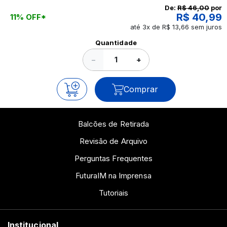
continue a leitura que vamos revelar para você!
De:
R$ 46,00
por
R$ 40,99
11% OFF*
até 3x de R$ 13,66 sem juros
Ver todos os posts
Quantidade
−
+
Comprar
Balcões de Retirada
Revisão de Arquivo
Perguntas Frequentes
FuturaIM na Imprensa
Tutoriais
Institucional