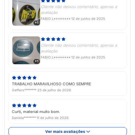
Cliente não deixou comentário, apenas a
avaliação
FABIO L********
12 de junho de 2025
+1
Cliente não deixou comentário, apenas a
avaliação
FABIO L********
12 de junho de 2025
+1
TRABALHO MARAVILHOSO COMO SEMPRE
Geffers********
23 de julho de 2026
Curti, material muito bom.
Daniela********
11 de julho de 2026
Ver mais avaliações