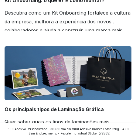
Kit Onboarding: o que é? E como montar?
Descubra como um Kit Onboarding fortalece a cultura
da empresa, melhora a experiência dos novos
colaboradores e ajuda a construir uma marca mais
forte! Confira!
Os principais tipos de Laminação Gráfica
Quer saber quais os tipos de laminações mais
100 Adesivo Personalizado - 30x30mm em Vinil Adesivo Branco Fosco 120g - 4x0 -
aplicados nos impressos da gráfica FuturaIM? Então,
Sem Enobrecimento - Recorte Individual Sticker
(72585)