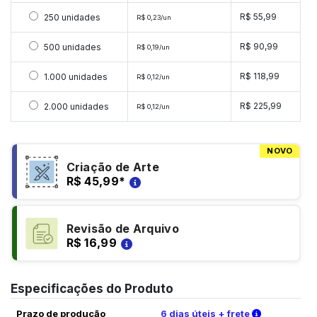
Selecionar 250 unidades
R$ 55,99
250 unidades
R$ 0,23/un
Selecionar 500 unidades
R$ 90,99
500 unidades
R$ 0,19/un
Selecionar 1000 unidades
R$ 118,99
1.000 unidades
R$ 0,12/un
Selecionar 2000 unidades
R$ 225,99
2.000 unidades
R$ 0,12/un
NOVO
Criação de Arte
R$ 45,99
*
Revisão de Arquivo
R$ 16,99
Especificações do Produto
Verifique a
Prazo de produção
6 dias úteis + frete