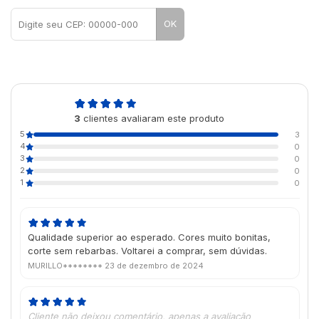
OK
5,0
3
clientes avaliaram este produto
de 5
5
3
4
0
3
0
2
0
1
0
Qualidade superior ao esperado. Cores muito bonitas,
corte sem rebarbas. Voltarei a comprar, sem dúvidas.
MURILLO********
23 de dezembro de 2024
Cliente não deixou comentário, apenas a avaliação