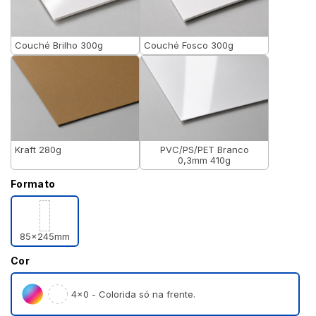
Couché Brilho 300g
Couché Fosco 300g
Kraft 280g
PVC/PS/PET Branco
0,3mm 410g
Formato
85x245mm
Cor
4×0 - Colorida só na frente.