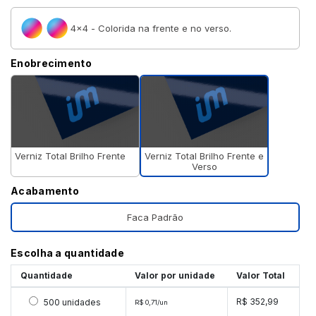
4×4 - Colorida na frente e no verso.
Enobrecimento
Verniz Total Brilho Frente e
Verniz Total Brilho Frente
Verso
Acabamento
Faca Padrão
Escolha a quantidade
Quantidade
Valor por unidade
Valor Total
Selecionar 500 unidades
R$ 352,99
500 unidades
R$ 0,71/un