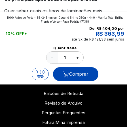
Quer saber quais os tipos de laminações mais
1000 Aviso de Porta - 85x245mm em Couché Brilho 250g - 4x0 - Verniz Total Brilho
aplicados nos impressos da gráfica FuturaIM? Então,
Frente e Verso - Faca Padrão
(7138)
continue a leitura que vamos revelar para você!
De:
R$ 404,00
por
R$ 363,99
10% OFF*
até 3x de R$ 121,33 sem juros
Ver todos os posts
Quantidade
−
+
Comprar
Balcões de Retirada
Revisão de Arquivo
Perguntas Frequentes
FuturaIM na Imprensa