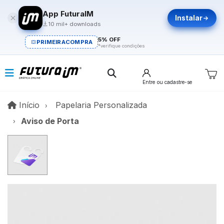
App FuturaIM
Instalar
10 mil+ downloads
5% OFF
PRIMEIRACOMPRA
*verifique condições
Entre
ou cadastre-se
Início
Início
Papelaria Personalizada
Aviso de Porta