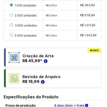
Selecionar 1000 unidades
R$ 363,99
1.000 unidades
R$ 0,37/un
Selecionar 2000 unidades
R$ 678,99
2.000 unidades
R$ 0,34/un
Selecionar 3000 unidades
R$ 1.011,99
3.000 unidades
R$ 0,34/un
Selecionar 5000 unidades
R$ 1.642,99
5.000 unidades
R$ 0,33/un
NOVO
Criação de Arte
R$ 45,99
*
Revisão de Arquivo
R$ 16,99
Especificações do Produto
Verifique a
Prazo de produção
6 dias úteis + frete