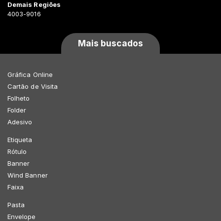
Demais Regiões
4003-9016
Mais buscados
Gráfica Online
Cartão de Visita
Folheto
Folder
Adesivo
Etiqueta
Rótulo
Banner
Wind Banner
Faixa
Pasta
Envelope