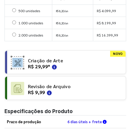
Selecionar 500 unidades
500 unidades
R$ 4.099,99
R$ 8,20/un
Selecionar 1000 unidades
1.000 unidades
R$ 8.199,99
R$ 8,20/un
Selecionar 2000 unidades
2.000 unidades
R$ 16.399,99
R$ 8,20/un
NOVO
Criação de Arte
R$ 29,99
*
Revisão de Arquivo
R$ 9,99
Especificações do Produto
Verifique as c
Prazo de produção
6 dias úteis + frete