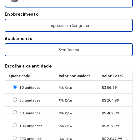
Enobrecimento
Impresso em Serigrafia
Acabamento
Sem Tampa
Escolha a quantidade
Quantidade
Valor por unidade
Valor Total
Selecionar 10 unidades
10 unidades
R$ 86,99
R$ 8,70/un
Selecionar 25 unidades
25 unidades
R$ 204,99
R$ 8,20/un
Selecionar 50 unidades
50 unidades
R$ 409,99
R$ 8,20/un
Selecionar 100 unidades
100 unidades
R$ 819,99
R$ 8,20/un
Selecionar 250 unidades
250 unidades
R$ 2.049,99
R$ 8,20/un