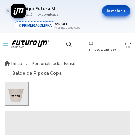
App FuturaIM
Instalar
10 mil+ downloads
5% OFF
PRIMEIRACOMPRA
*verifique condições
Entre
ou cadastre-se
Início
Início
Personalizados Brasil
Balde de Pipoca Copa