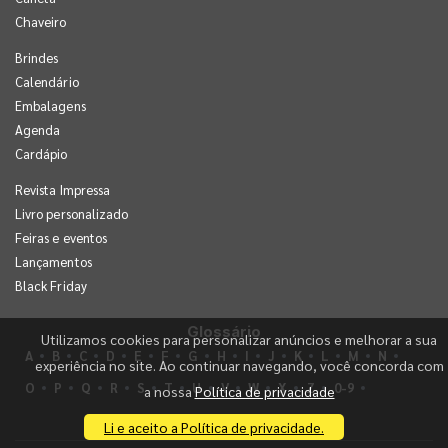
Chaveiro
Brindes
Calendário
Embalagens
Agenda
Cardápio
Revista Impressa
Livro personalizado
Feiras e eventos
Lançamentos
Black Friday
Glossário
Utilizamos cookies para personalizar anúncios e melhorar a sua
A
B
C
D
E
F
G
H
I
J
K
L
M
N
experiência no site. Ao continuar navegando, você concorda com
O
P
Q
R
S
T
U
V
W
X
Z
0-9
a nossa
Política de privacidade
Li e aceito a Política de privacidade.