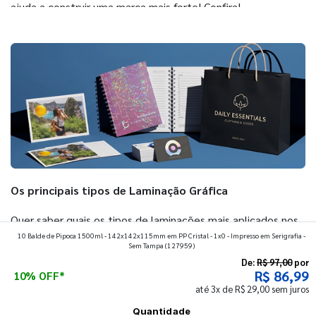
ajuda a construir uma marca mais forte! Confira!
Os principais tipos de Laminação Gráfica
Quer saber quais os tipos de laminações mais aplicados nos
10 Balde de Pipoca 1500ml - 142x142x115mm em PP Cristal - 1x0 - Impresso em Serigrafia -
impressos da gráfica FuturaIM? Então, continue a leitura
Sem Tampa
(127959)
que vamos revelar para você!
De:
R$ 97,00
por
R$ 86,99
10% OFF*
até 3x de R$ 29,00 sem juros
Ver todos os posts
Quantidade