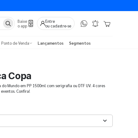
Baixe
Entre
o app
ou cadastre-se
Ponto de Venda
Lançamentos
Segmentos
ca Copa
a do Mundo em PP 1500ml com serigrafia ou DTF UV. 4 cores
 eventos. Confira!