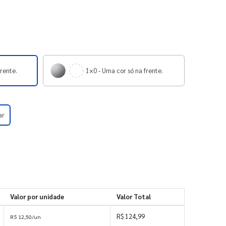
frente.
1×0 - Uma cor só na frente.
ar
Valor por unidade
Valor Total
R$ 124,99
R$ 12,50/un