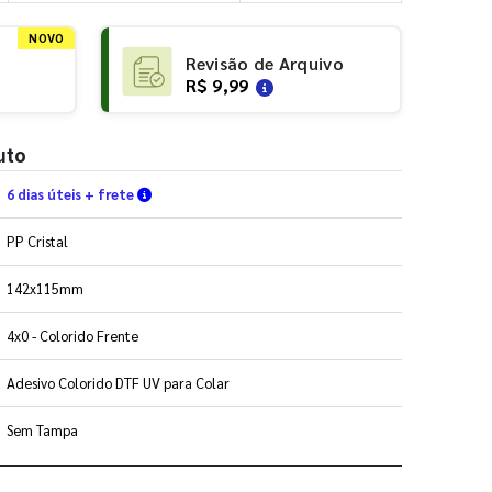
NOVO
Revisão de Arquivo
R$ 9,99
uto
Verifique as condições de entrega
6 dias úteis + frete
PP Cristal
142x115mm
4x0 - Colorido Frente
Adesivo Colorido DTF UV para Colar
Sem Tampa
 utilizar os nossos gabaritos