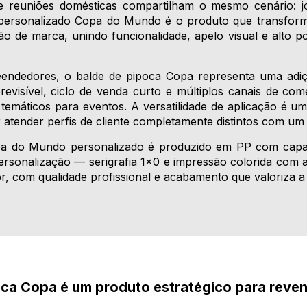
 e reuniões domésticas compartilham o mesmo cenário: j
a personalizado Copa do Mundo é o produto que transf
de marca, unindo funcionalidade, apelo visual e alto po
endedores, o balde de pipoca Copa representa uma adiçã
visível, ciclo de venda curto e múltiplos canais de com
s temáticos para eventos. A versatilidade de aplicação é 
atender perfis de cliente completamente distintos com um 
pa do Mundo personalizado é produzido em PP com capa
sonalização — serigrafia 1x0 e impressão colorida com
, com qualidade profissional e acabamento que valoriza a i
oca Copa é um produto estratégico para reve