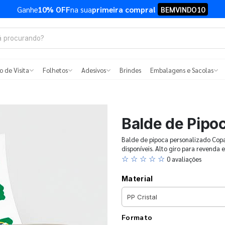
Ganhe
10% OFF
na sua
primeira compra!
BEMVINDO10
o de Visita
Folhetos
Adesivos
Brindes
Embalagens e Sacolas
Balde de Pipo
Balde de pipoca personalizado Cop
disponíveis. Alto giro para revenda e
☆ ☆ ☆ ☆ ☆
0 avaliações
Material
Formato