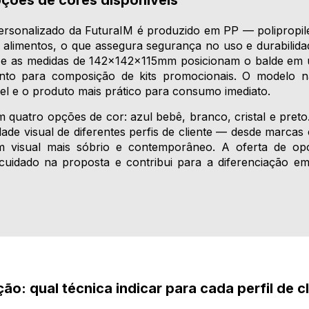
sonalizado da FuturaIM é produzido em PP — polipropilen
om alimentos, o que assegura segurança no uso e durabili
 e as medidas de 142x142x115mm posicionam o balde em u
uanto para composição de kits promocionais. O modelo
l e o produto mais prático para consumo imediato.
m quatro opções de cor: azul bebê, branco, cristal e preto
dade visual de diferentes perfis de cliente — desde marca
om visual mais sóbrio e contemporâneo. A oferta de op
cuidado na proposta e contribui para a diferenciação e
o: qual técnica indicar para cada perfil de cl