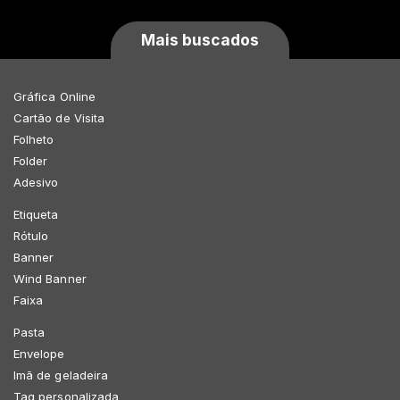
Mais buscados
Gráfica Online
Cartão de Visita
Folheto
Folder
Adesivo
Etiqueta
Rótulo
Banner
Wind Banner
Faixa
Pasta
Envelope
Imã de geladeira
Tag personalizada