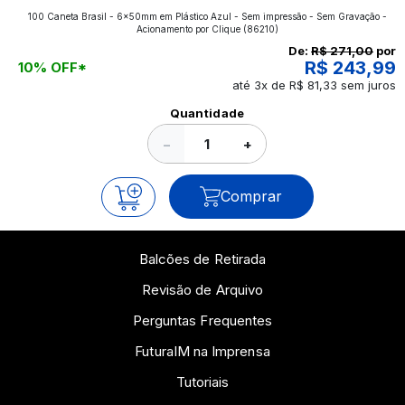
100 Caneta Brasil - 6x50mm em Plástico Azul - Sem impressão - Sem Gravação -
aplicados nos impressos da gráfica FuturaIM? Então,
Acionamento por Clique
(86210)
continue a leitura que vamos revelar para você!
De:
R$ 271,00
por
R$ 243,99
10% OFF*
até 3x de R$ 81,33 sem juros
Ver todos os posts
Quantidade
−
+
Comprar
Balcões de Retirada
Revisão de Arquivo
Perguntas Frequentes
FuturaIM na Imprensa
Tutoriais