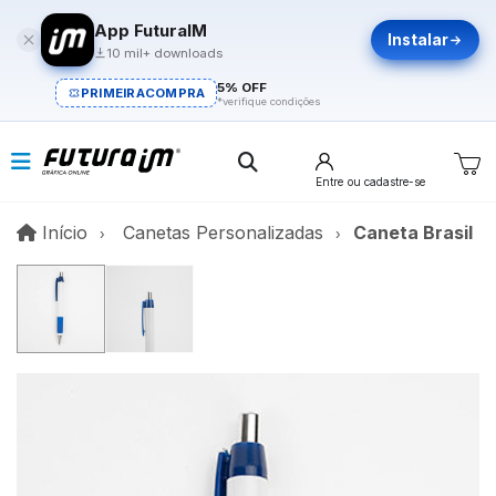
App FuturaIM
Instalar
10 mil+ downloads
5% OFF
PRIMEIRACOMPRA
*verifique condições
Entre
ou cadastre-se
Início
Início
Canetas Personalizadas
Caneta Brasil