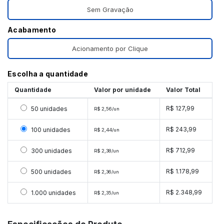
Sem Gravação
Acabamento
Acionamento por Clique
Escolha a quantidade
Quantidade
Valor por unidade
Valor Total
Selecionar 50 unidades
R$ 127,99
50 unidades
R$ 2,56/un
Selecionar 100 unidades
R$ 243,99
100 unidades
R$ 2,44/un
Selecionar 300 unidades
R$ 712,99
300 unidades
R$ 2,38/un
Selecionar 500 unidades
R$ 1.178,99
500 unidades
R$ 2,36/un
Selecionar 1000 unidades
R$ 2.348,99
1.000 unidades
R$ 2,35/un