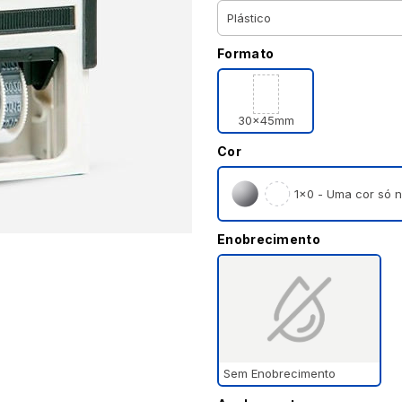
Formato
30x45mm
Cor
1×0 - Uma cor só n
Enobrecimento
Sem Enobrecimento