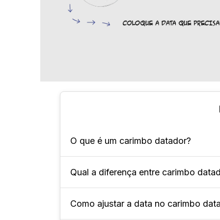
O que é um carimbo datador?
Qual a diferença entre carimbo dat
É uma ferramenta que marca datas em
Como ajustar a data no carimbo dat
O datador troca datas automaticamen
informações diversas.