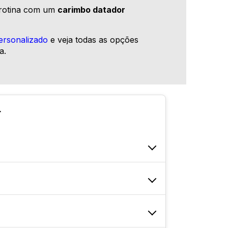
 rotina com um
carimbo datador
ersonalizado
e veja todas as opções
a.
r
comum é usado para textos ou