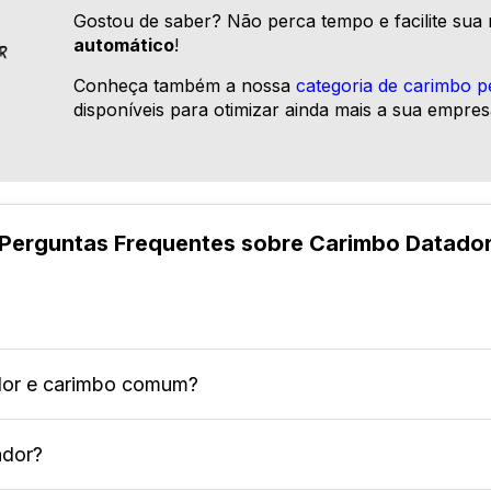
Gostou de saber? Não perca tempo e facilite sua
automático
!
Conheça também a nossa
categoria de carimbo p
disponíveis para otimizar ainda mais a sua empres
Perguntas Frequentes sobre Carimbo Datado
ador e carimbo comum?
 documentos de forma rápida, prática e precisa.
ador?
te e serve apenas para registrar datas, enquanto o 