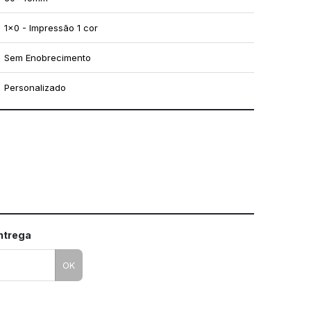
1x0 - Impressão 1 cor
Sem Enobrecimento
Personalizado
mo utilizar os nossos gabaritos
entrega
OK