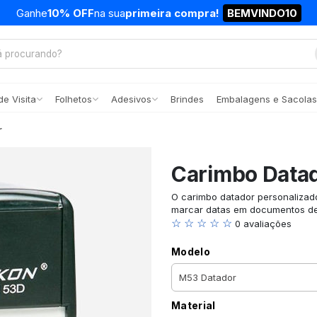
Ganhe
10% OFF
na sua
primeira compra!
BEMVINDO10
e Visita
Folhetos
Adesivos
Brindes
Embalagens e Sacolas
r
Carimbo Data
O carimbo datador personalizado 
marcar datas em documentos de 
☆ ☆ ☆ ☆ ☆
0 avaliações
Modelo
Material