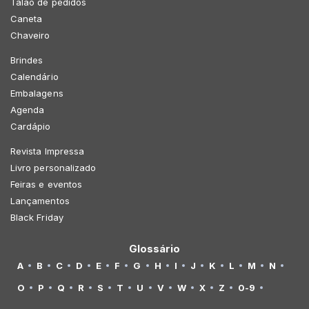
Talão de pedidos
Caneta
Chaveiro
Brindes
Calendário
Embalagens
Agenda
Cardápio
Revista Impressa
Livro personalizado
Feiras e eventos
Lançamentos
Black Friday
Glossário
A
B
C
D
E
F
G
H
I
J
K
L
M
N
O
P
Q
R
S
T
U
V
W
X
Z
0-9