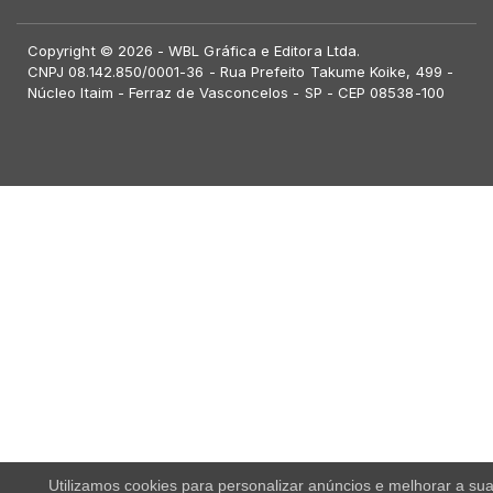
Copyright © 2026 - WBL Gráfica e Editora Ltda.
CNPJ 08.142.850/0001-36 - Rua Prefeito Takume Koike, 499 -
Núcleo Itaim - Ferraz de Vasconcelos - SP - CEP 08538-100
Utilizamos cookies para personalizar anúncios e melhorar a su