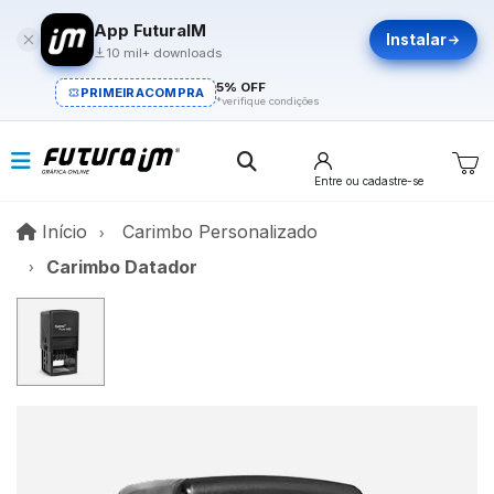
App FuturaIM
Instalar
10 mil+ downloads
5% OFF
PRIMEIRACOMPRA
*verifique condições
Entre
ou cadastre-se
Início
Início
Carimbo Personalizado
Carimbo Datador