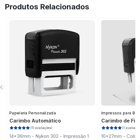
modelos personalizáveis e enviar sua arte
Produtos Relacionados
nos gabaritos. Os carimbos datadores
acompanham tinta preta de alta durabilidade.
Papelaria Personalizada
Impressos para Bar
Carimbo Automático
Carimbo de Fid
(11 avaliações)
(1 avaliação
14x36mm - Nykon 302 - Impressão 1
10x27mm - Colop 