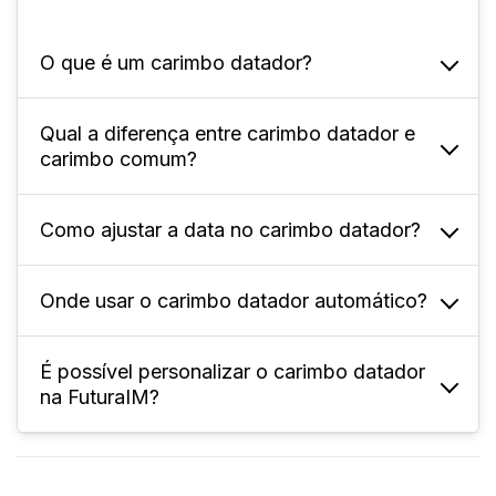
O que é um carimbo datador?
Qual a diferença entre carimbo datador e
É uma ferramenta que marca datas em
carimbo comum?
documentos de forma rápida, prática e
precisa.
Como ajustar a data no carimbo datador?
O datador troca datas automaticamente e
serve apenas para registrar datas, enquanto
o comum é usado para textos ou
Onde usar o carimbo datador automático?
Basta girar as rodas do carimbo para
informações diversas.
selecionar o dia, mês e ano desejados.
É possível personalizar o carimbo datador
Ideal para escritórios, indústrias e
na FuturaIM?
consultórios, onde é necessário controlar
documentos, produtos e prazos com
agilidade.
Sim! Na FuturaIM você pode escolher