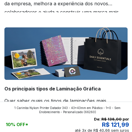
da empresa, melhora a experiência dos novos
colaboradores e ajuda a construir uma marca mais
forte! Confira!
Os principais tipos de Laminação Gráfica
Quer saber quais os tipos de laminações mais
1 Carimbo Nykon Printer Datador 343 - 43x43mm em Plástico - 1x0 - Sem
aplicados nos impressos da gráfica FuturaIM? Então,
Enobrecimento - Personalizado
(66260)
continue a leitura que vamos revelar para você!
De:
R$ 136,00
por
R$ 121,99
10% OFF*
até 3x de R$ 40,66 sem juros