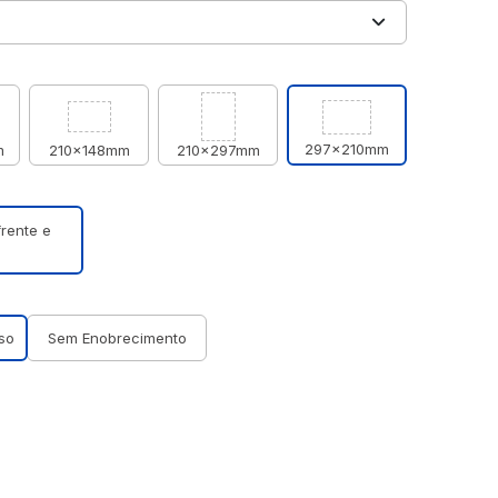
297x210mm
m
210x148mm
210x297mm
frente e
rso
Sem Enobrecimento