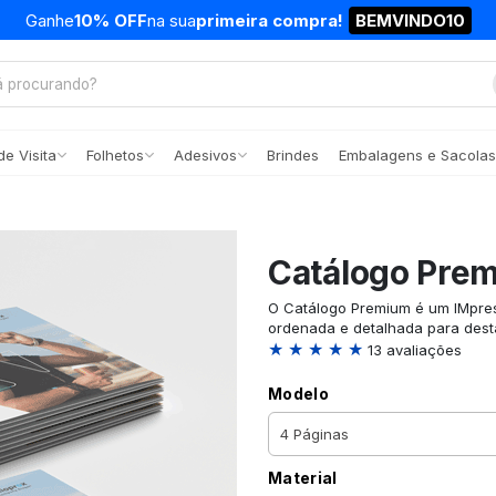
Ganhe
10% OFF
na sua
primeira compra!
BEMVINDO10
e Visita
Folhetos
Adesivos
Brindes
Embalagens e Sacolas
Catálogo Pre
O Catálogo Premium é um IMpress
ordenada e detalhada para desta
★ ★ ★ ★ ★
13 avaliações
Modelo
Material