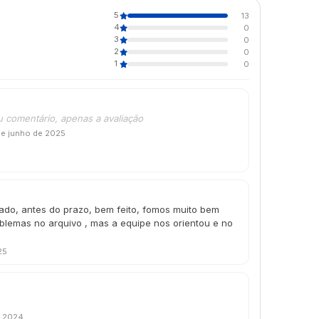
5
13
4
0
3
0
2
0
1
0
u comentário, apenas a avaliação
de junho de 2025
do, antes do prazo, bem feito, fomos muito bem
lemas no arquivo , mas a equipe nos orientou e no
25
e 2024