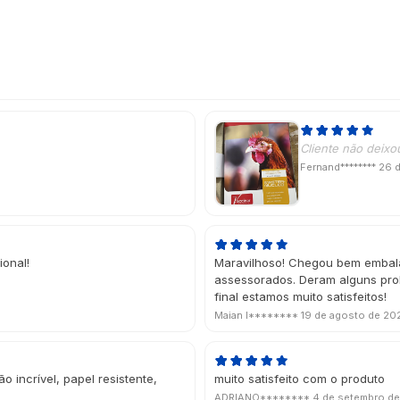
Cliente não deixo
Fernand********
26 
ional!
Maravilhoso! Chegou bem embala
assessorados. Deram alguns prob
final estamos muito satisfeitos!
Maian I********
19 de agosto de 20
 incrível, papel resistente,
muito satisfeito com o produto
ADRIANO********
4 de setembro d