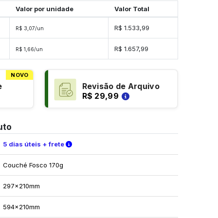
Valor por unidade
Valor Total
s
R$ 1.533,99
R$ 3,07/un
es
R$ 1.657,99
R$ 1,66/un
NOVO
e
Revisão de Arquivo
R$ 29,99
uto
Verifique as condições de entrega
5 dias úteis + frete
Couché Fosco 170g
297x210mm
594x210mm