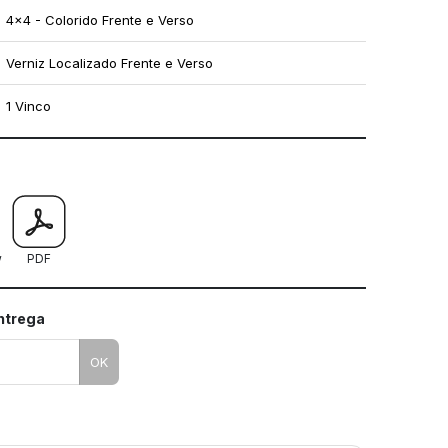
4x4 - Colorido Frente e Verso
Verniz Localizado Frente e Verso
1 Vinco
mo utilizar os nossos gabaritos
w
PDF
entrega
OK