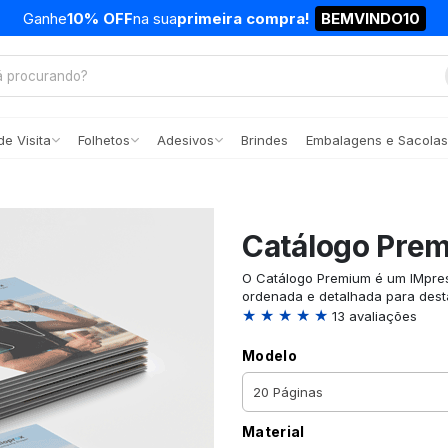
Ganhe
10% OFF
na sua
primeira compra!
BEMVINDO10
e Visita
Folhetos
Adesivos
Brindes
Embalagens e Sacolas
Catálogo Pre
O Catálogo Premium é um IMpress
ordenada e detalhada para desta
★ ★ ★ ★ ★
13 avaliações
Modelo
Material