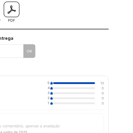
w
PDF
entrega
OK
5
13
4
0
3
0
2
0
1
0
u comentário, apenas a avaliação
de junho de 2025