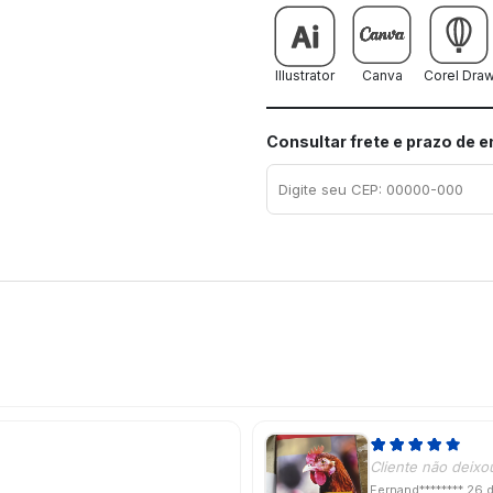
Illustrator
Canva
Corel Dra
Consultar frete e prazo de 
Cliente não deixo
Fernand********
26 