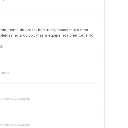
do, antes do prazo, bem feito, fomos muito bem
lemas no arquivo , mas a equipe nos orientou e no
25
e 2024
penas a avaliação
penas a avaliação