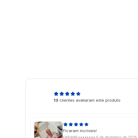
5,0
13
clientes avaliaram este produto
de 5
Ficaram incríveis!
FABIANE********
6 de dezembro de 2025