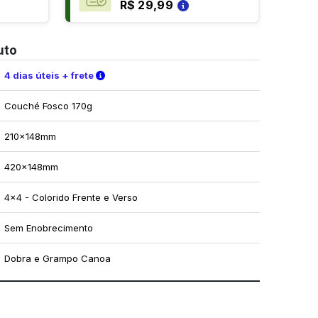
R$ 29,99
uto
Verifique as condições de entrega
4 dias úteis + frete
Couché Fosco 170g
210x148mm
420x148mm
4x4 - Colorido Frente e Verso
Sem Enobrecimento
Dobra e Grampo Canoa
mo utilizar os nossos gabaritos