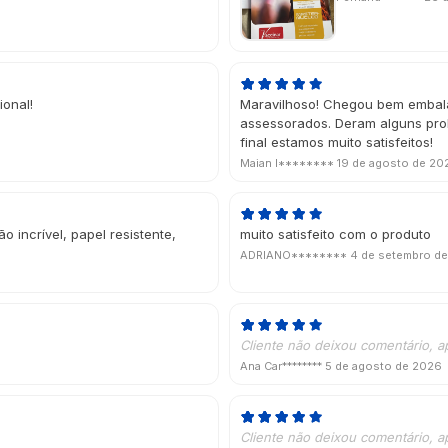
ional!
Maravilhoso! Chegou bem embala
assessorados. Deram alguns prob
final estamos muito satisfeitos!
Maian I********
19 de agosto de 20
 incrível, papel resistente,
muito satisfeito com o produto
ADRIANO********
4 de setembro d
Cliente não deixou comentário, a
Ana Car********
5 de agosto de 2026
Cliente não deixou comentário, a