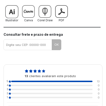
Illustrator
Canva
Corel Draw
PDF
Consultar frete e prazo de entrega
OK
5,0
13
clientes avaliaram este produto
de 5
5
13
4
0
3
0
2
0
1
0