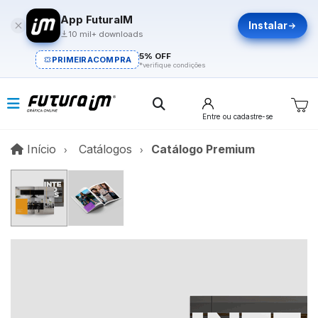
App FuturaIM
Instalar
10 mil+ downloads
5% OFF
PRIMEIRACOMPRA
*verifique condições
Entre
ou cadastre-se
Início
Início
Catálogos
Catálogo Premium