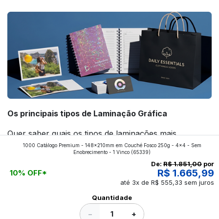
forte! Confira!
Os principais tipos de Laminação Gráfica
Quer saber quais os tipos de laminações mais
1000 Catálogo Premium - 148x210mm em Couché Fosco 250g - 4x4 - Sem
aplicados nos impressos da gráfica FuturaIM? Então,
Enobrecimento - 1 Vinco
(65339)
continue a leitura que vamos revelar para você!
De:
R$ 1.851,00
por
R$ 1.665,99
10% OFF*
até 3x de R$ 555,33 sem juros
Ver todos os posts
Quantidade
−
+