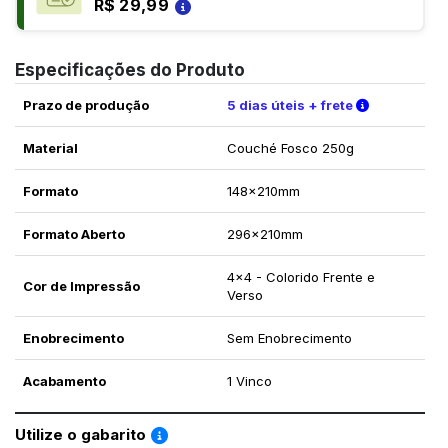
R$ 29,99
Especificações do Produto
Verifique a
Prazo de produção
5 dias úteis + frete
Material
Couché Fosco 250g
Formato
148x210mm
Formato Aberto
296x210mm
4x4 - Colorido Frente e
Cor de Impressão
Verso
Enobrecimento
Sem Enobrecimento
Acabamento
1 Vinco
Saiba como utilizar os nossos gabaritos
Utilize o gabarito