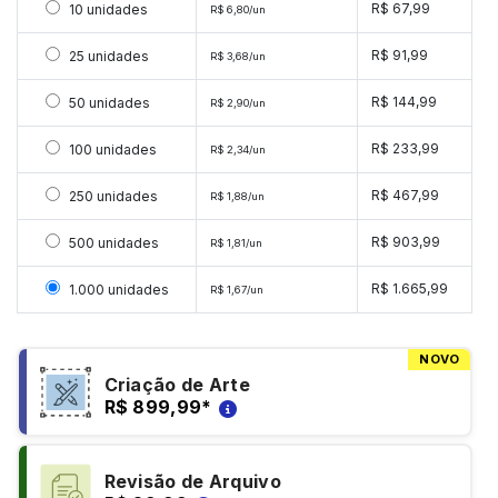
Selecionar 10 unidades
R$ 67,99
10 unidades
R$ 6,80/un
Selecionar 25 unidades
R$ 91,99
25 unidades
R$ 3,68/un
Selecionar 50 unidades
R$ 144,99
50 unidades
R$ 2,90/un
Selecionar 100 unidades
R$ 233,99
100 unidades
R$ 2,34/un
Selecionar 250 unidades
R$ 467,99
250 unidades
R$ 1,88/un
Selecionar 500 unidades
R$ 903,99
500 unidades
R$ 1,81/un
Selecionar 1000 unidades
R$ 1.665,99
1.000 unidades
R$ 1,67/un
NOVO
Criação de Arte
R$ 899,99
*
Revisão de Arquivo