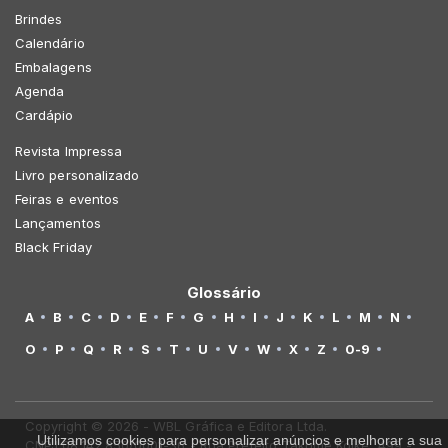
Brindes
Calendário
Embalagens
Agenda
Cardápio
Revista Impressa
Livro personalizado
Feiras e eventos
Lançamentos
Black Friday
Glossário
A
B
C
D
E
F
G
H
I
J
K
L
M
N
O
P
Q
R
S
T
U
V
W
X
Z
0-9
Copyright © 2026 - WBL Gráfica e Editora Ltda.
Utilizamos cookies para personalizar anúncios e melhorar a sua
CNPJ 08.142.850/0001-36 - Rua Prefeito Takume Koike, 499 -