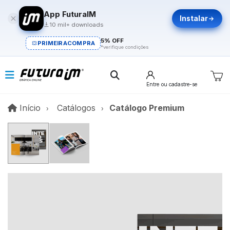
App FuturaIM
Instalar
10 mil+ downloads
5% OFF
PRIMEIRACOMPRA
*verifique condições
Entre
ou cadastre-se
Início
Início
Catálogos
Catálogo Premium