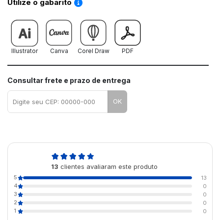
Saiba como utilizar os nossos gabaritos
Utilize o gabarito
Illustrator
Canva
Corel Draw
PDF
Consultar frete e prazo de entrega
OK
5,0
13
clientes avaliaram este produto
de 5
5
13
4
0
3
0
2
0
1
0