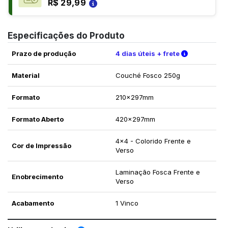
R$ 29,99
Especificações do Produto
Verifique a
Prazo de produção
4 dias úteis + frete
Material
Couché Fosco 250g
Formato
210x297mm
Formato Aberto
420x297mm
4x4 - Colorido Frente e
Cor de Impressão
Verso
Laminação Fosca Frente e
Enobrecimento
Verso
Acabamento
1 Vinco