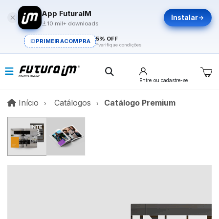
App FuturaIM
Instalar
10 mil+ downloads
5% OFF
PRIMEIRACOMPRA
*verifique condições
Entre
ou cadastre-se
Início
Início
Catálogos
Catálogo Premium