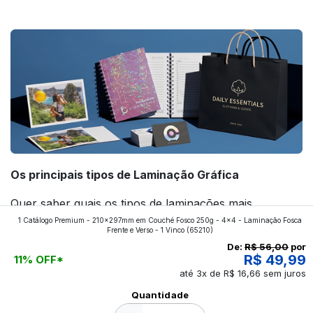
forte! Confira!
Os principais tipos de Laminação Gráfica
Quer saber quais os tipos de laminações mais
1 Catálogo Premium - 210x297mm em Couché Fosco 250g - 4x4 - Laminação Fosca
aplicados nos impressos da gráfica FuturaIM? Então,
Frente e Verso - 1 Vinco
(65210)
continue a leitura que vamos revelar para você!
De:
R$ 56,00
por
R$ 49,99
11% OFF*
até 3x de R$ 16,66 sem juros
Ver todos os posts
Quantidade