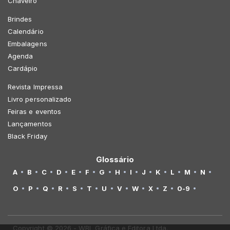
Chaveiro
Brindes
Calendário
Embalagens
Agenda
Cardápio
Revista Impressa
Livro personalizado
Feiras e eventos
Lançamentos
Black Friday
Glossário
A
B
C
D
E
F
G
H
I
J
K
L
M
N
O
P
Q
R
S
T
U
V
W
X
Z
0-9
Copyright © 2026 - WBL Gráfica e Editora Ltda.