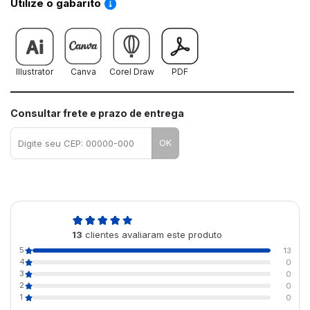
Saiba como utilizar os nossos gabaritos
Utilize o gabarito
Illustrator
Canva
Corel Draw
PDF
Consultar frete e prazo de entrega
OK
5,0
13
clientes avaliaram este produto
de 5
5
13
4
0
3
0
2
0
1
0