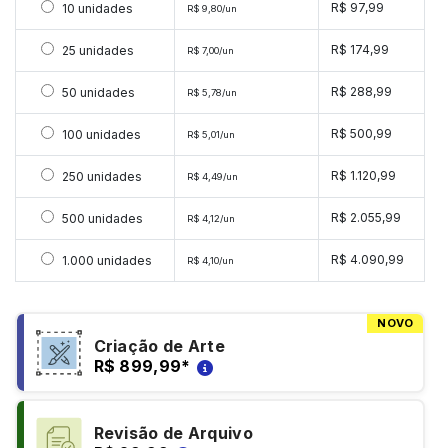
Selecionar 10 unidades
R$ 97,99
10 unidades
R$ 9,80/un
Selecionar 25 unidades
R$ 174,99
25 unidades
R$ 7,00/un
Selecionar 50 unidades
R$ 288,99
50 unidades
R$ 5,78/un
Selecionar 100 unidades
R$ 500,99
100 unidades
R$ 5,01/un
Selecionar 250 unidades
R$ 1.120,99
250 unidades
R$ 4,49/un
Selecionar 500 unidades
R$ 2.055,99
500 unidades
R$ 4,12/un
Selecionar 1000 unidades
R$ 4.090,99
1.000 unidades
R$ 4,10/un
NOVO
Criação de Arte
R$ 899,99
*
Revisão de Arquivo