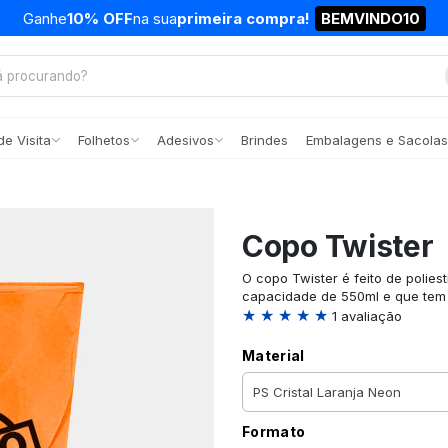
Ganhe
10% OFF
na sua
primeira compra!
BEMVINDO10
e Visita
Folhetos
Adesivos
Brindes
Embalagens e Sacolas
Copo Twister
O copo Twister é feito de polies
capacidade de 550ml e que tem 
★ ★ ★ ★ ★
1 avaliação
Material
Formato