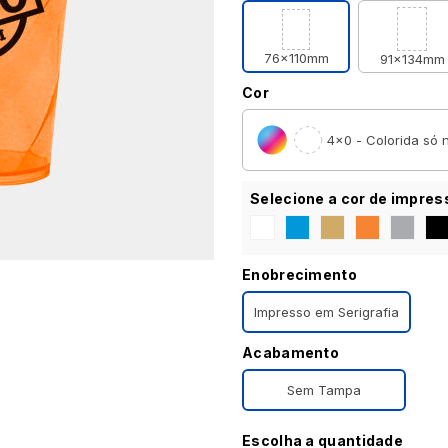
76x110mm
91x134mm
Cor
4×0 - Colorida só n
Selecione a cor de impres
Enobrecimento
Impresso em Serigrafia
Acabamento
Sem Tampa
Escolha a quantidade