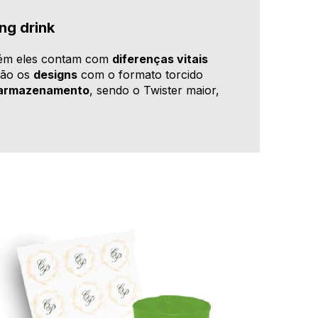
ng drink
orém eles contam com
diferenças vitais
 são os
designs
com o formato torcido
 armazenamento
, sendo o Twister maior,