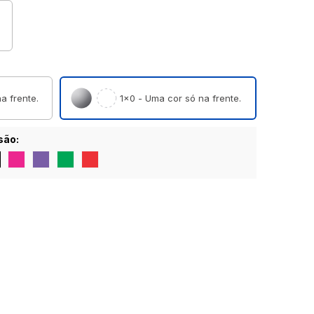
a frente.
1×0 - Uma cor só na frente.
são: