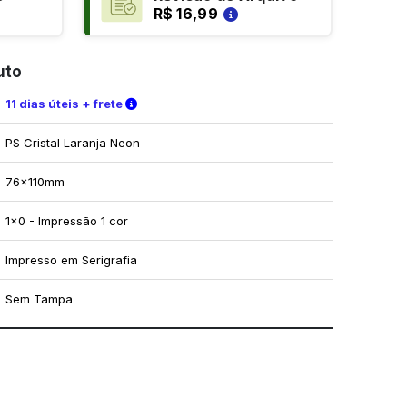
R$ 16,99
uto
Verifique as condições de entrega
11 dias úteis + frete
PS Cristal Laranja Neon
76x110mm
1x0 - Impressão 1 cor
Impresso em Serigrafia
Sem Tampa
mo utilizar os nossos gabaritos