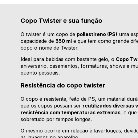
Copo Twister e sua função
O twister é um copo de
poliestireno (PS)
uma espé
capacidade de
550 ml
e que tem como grande difer
copo o nome de Twister.
Ideal para bebidas com bastante gelo, o
Copo Tw
aniversário, casamentos, formaturas, shows e mui
quanto pessoais.
Resistência do copo twister
O copo é resistente, feito de PS, um material dur
que os copos possam ser
reutilizados diversas 
resistência com temperaturas extremas
, o que
sobretudo por tempos longos.
O mesmo ocorre em relação à lava-louças, devid
as lavagens no aparelho.